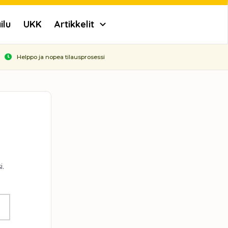
ilu
UKK
Artikkelit
Helppo ja nopea tilausprosessi
i.