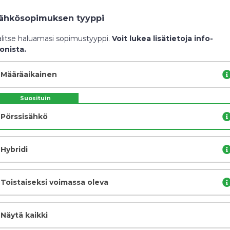
ähkösopimuksen tyyppi
alitse haluamasi sopimustyyppi.
Voit lukea lisätietoja info-
konista.
Määräaikainen
Suosituin
Pörssisähkö
Hybridi
Toistaiseksi voimassa oleva
Näytä kaikki