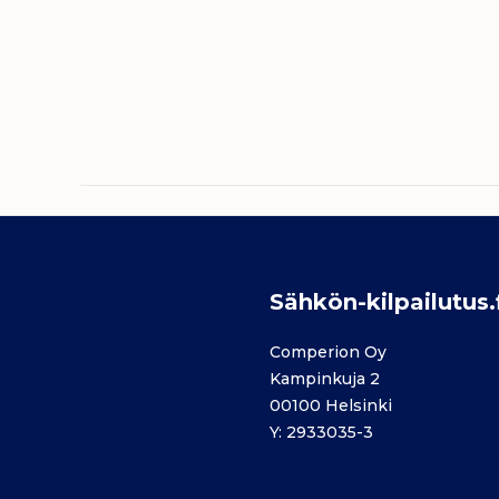
Sähkön-kilpailutus.
Comperion Oy
Kampinkuja 2
00100 Helsinki
Y: 2933035-3
info@vertailu.sahkon-kilpa