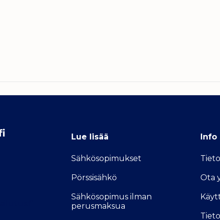
fi
Lue lisää
Info
Sähkösopimukse
t
Tiet
Pörssisähkö
Ota 
Sähkösopimus ilman
Käyt
ilutus.fi
perusmaksua
Tieto