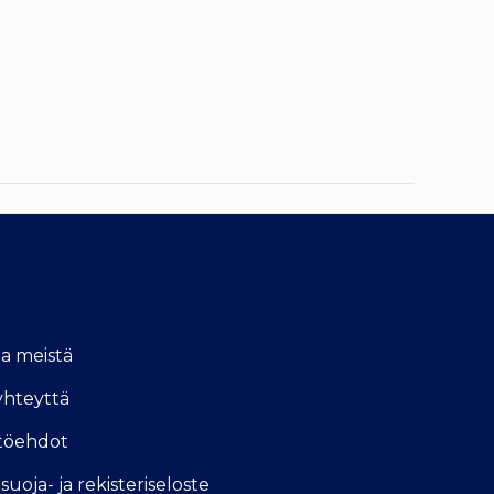
oa meistä
yhteyttä
töehdot
suoja- ja rekisteriseloste