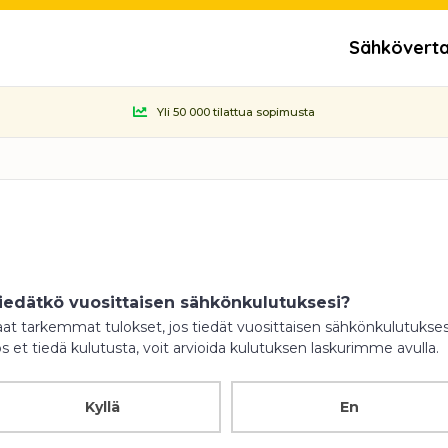
Sähköverta
Yli 50 000 tilattua sopimusta
iedätkö vuosittaisen sähkönkulutuksesi?
aat tarkemmat tulokset, jos tiedät vuosittaisen sähkönkulutukses
s et tiedä kulutusta, voit arvioida kulutuksen laskurimme avulla.
Kyllä
En