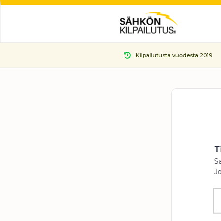
Kilpailutusta vuodesta 2019
T
S
Jo