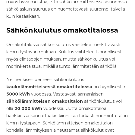
myös hyvä muistaa, että sähkölämmitteisessä asunnossa
sähkölaskun suuruus on huomattavasti suurempi talvella
kuin kesäaikaan.
Sähkönkulutus omakotitalossa
Omakotitalossa sähkönkulutus vaihtelee merkittävästi
lämmitystavan mukaan. Kulutus vaihtelee luonnollisesti
myös elintapojen mukaan, mutta sähkönkulutus voi
moninkertaistua, mikäli asunto lämmitetään sähköllä.
Nelihenkisen perheen sähkönkulutus
kaukolämmitteisessä
omakotitalossa
on tyypillisesti n.
5000 kWh
vuodessa. Vastaavasti samanlaisen
sähkölämmitteisen
omakotitalon
sähkönkulutus voi
olla
20 000 kWh
vuodessa. Uutta omakotitaloa
hankkiessa kannattaakin kiinnittää tarkasti huomiota talon
lämmitystapaan. Sähkölämmitteisen omakotitalon
kohdalla lämmityksen aiheuttamat sähkökulut ovat