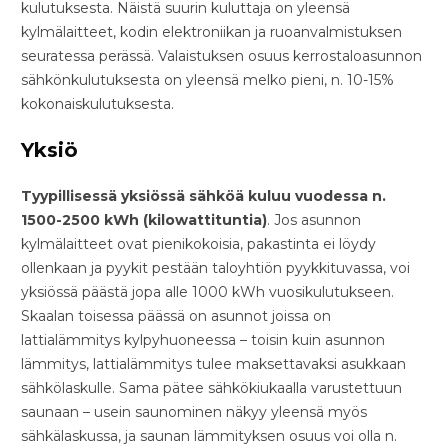
kulutuksesta. Näistä suurin kuluttaja on yleensä
kylmälaitteet, kodin elektroniikan ja ruoanvalmistuksen
seuratessa perässä. Valaistuksen osuus kerrostaloasunnon
sähkönkulutuksesta on yleensä melko pieni, n. 10-15%
kokonaiskulutuksesta.
Yksiö
Tyypillisessä yksiössä sähköä kuluu vuodessa n.
1500-2500 kWh (kilowattituntia)
. Jos asunnon
kylmälaitteet ovat pienikokoisia, pakastinta ei löydy
ollenkaan ja pyykit pestään taloyhtiön pyykkituvassa, voi
yksiössä päästä jopa alle 1000 kWh vuosikulutukseen.
Skaalan toisessa päässä on asunnot joissa on
lattialämmitys kylpyhuoneessa – toisin kuin asunnon
lämmitys, lattialämmitys tulee maksettavaksi asukkaan
sähkölaskulle. Sama pätee sähkökiukaalla varustettuun
saunaan – usein saunominen näkyy yleensä myös
sähkälaskussa, ja saunan lämmityksen osuus voi olla n.