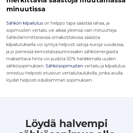
merkittäviä säästöjä muutamassa
minuutissa
Sähkön kilpailutus
on helppo tapa säästää rahaa, ja
sopimusten vertailu vie aikaa yleensä vain minuutteja.
Sähkölämmitteisessä omakotitalossa säästöä
kilpailutuksella voi syntyä helposti satoja euroja vuodessa,
ja jo pienessä kerrostaloasunnossakin sähköenergiasta
maksettava hinta voi pudota 50% hankkimalla uuden
sähkösopimuksen.
Sähkösopimusten
vertailu ja kilpailutus
onnistuu helposti etusivun vertailutaulukolla, jonka avulla
löydät helposti edullisimman sopimuksen.
Löydä halvempi