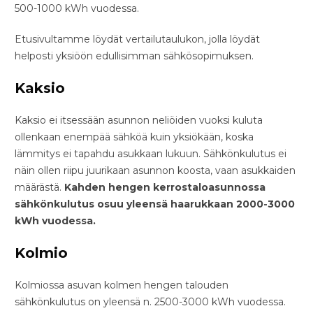
500-1000 kWh vuodessa.
Etusivultamme löydät vertailutaulukon, jolla löydät
helposti yksiöön edullisimman sähkösopimuksen.
Kaksio
Kaksio ei itsessään asunnon neliöiden vuoksi kuluta
ollenkaan enempää sähköä kuin yksiökään, koska
lämmitys ei tapahdu asukkaan lukuun. Sähkönkulutus ei
näin ollen riipu juurikaan asunnon koosta, vaan asukkaiden
määrästä.
Kahden hengen kerrostaloasunnossa
sähkönkulutus osuu yleensä haarukkaan 2000-3000
kWh vuodessa.
Kolmio
Kolmiossa asuvan kolmen hengen talouden
sähkönkulutus on yleensä n. 2500-3000 kWh vuodessa.