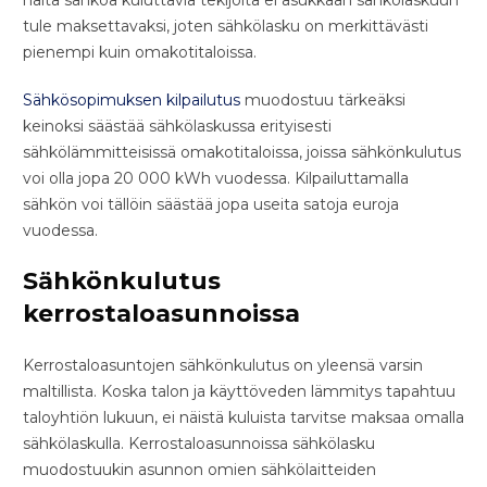
tule maksettavaksi, joten sähkölasku on merkittävästi
pienempi kuin omakotitaloissa.
Sähkösopimuksen kilpailutus
muodostuu tärkeäksi
keinoksi säästää sähkölaskussa erityisesti
sähkölämmitteisissä omakotitaloissa, joissa sähkönkulutus
voi olla jopa 20 000 kWh vuodessa. Kilpailuttamalla
sähkön voi tällöin säästää jopa useita satoja euroja
vuodessa.
Sähkönkulutus
kerrostaloasunnoissa
Kerrostaloasuntojen sähkönkulutus on yleensä varsin
maltillista. Koska talon ja käyttöveden lämmitys tapahtuu
taloyhtiön lukuun, ei näistä kuluista tarvitse maksaa omalla
sähkölaskulla. Kerrostaloasunnoissa sähkölasku
muodostuukin asunnon omien sähkölaitteiden