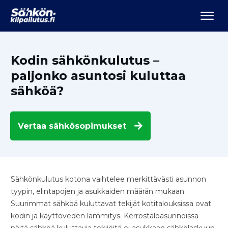
Kodin sähkönkulutus –
paljonko asuntosi kuluttaa
sähköä?
Vertaa
sähkösopimukset
Sähkönkulutus kotona vaihtelee merkittävästi asunnon
tyypin, elintapojen ja asukkaiden määrän mukaan.
Suurimmat sähköä kuluttavat tekijät kotitalouksissa ovat
kodin ja käyttöveden lämmitys. Kerrostaloasunnoissa
näitä sähköä kuluttavia tekijöitä ei asukkaan sähkölaskuun