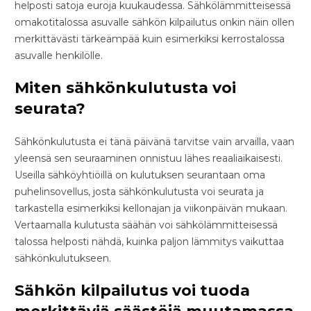
helposti satoja euroja kuukaudessa. Sähkölämmitteisessä
omakotitalossa asuvalle sähkön kilpailutus onkin näin ollen
merkittävästi tärkeämpää kuin esimerkiksi kerrostalossa
asuvalle henkilölle.
Miten sähkönkulutusta voi
seurata?
Sähkönkulutusta ei tänä päivänä tarvitse vain arvailla, vaan
yleensä sen seuraaminen onnistuu lähes reaaliaikaisesti.
Useilla sähköyhtiöillä on kulutuksen seurantaan oma
puhelinsovellus, josta sähkönkulutusta voi seurata ja
tarkastella esimerkiksi kellonajan ja viikonpäivän mukaan.
Vertaamalla kulutusta säähän voi sähkölämmitteisessä
talossa helposti nähdä, kuinka paljon lämmitys vaikuttaa
sähkönkulutukseen.
Sähkön kilpailutus voi tuoda