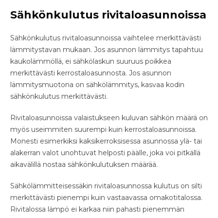
Sähkönkulutus rivitaloasunnoissa
Sähkönkulutus rivitaloasunnoissa vaihtelee merkittävästi
lämmitystavan mukaan. Jos asunnon lämmitys tapahtuu
kaukolämmöllä, ei sähkölaskun suuruus poikkea
merkittävästi kerrostaloasunnosta. Jos asunnon
lämmitysmuotona on sähkölämmitys, kasvaa kodin
sähkönkulutus merkittävästi.
Rivitaloasunnoissa valaistukseen kuluvan sähkön määrä on
myös useimmiten suurempi kuin kerrostaloasunnoissa.
Monesti esimerkiksi kaksikerroksisessa asunnossa ylä- tai
alakerran valot unohtuvat helposti päälle, joka voi pitkällä
aikavälillä nostaa sähkönkulutuksen määrää.
Sähkölämmitteisessäkin rivitaloasunnossa kulutus on silti
merkittävästi pienempi kuin vastaavassa omakotitalossa.
Rivitalossa lämpö ei karkaa niin pahasti pienemmän