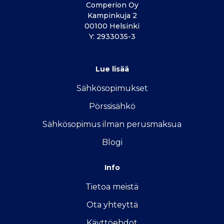
Comperion Oy
Kampinkuja 2
00100 Helsinki
Y: 2933035-3
info@vertailu.sahkon-kilpailutus.fi
Lue lisää
Sähkösopimukse
t
Pörssisähkö
Sähkösopimus ilman perusmaksua
Blogi
Info
Tietoa meistä
Ota yhteyttä
Käyttöehdot