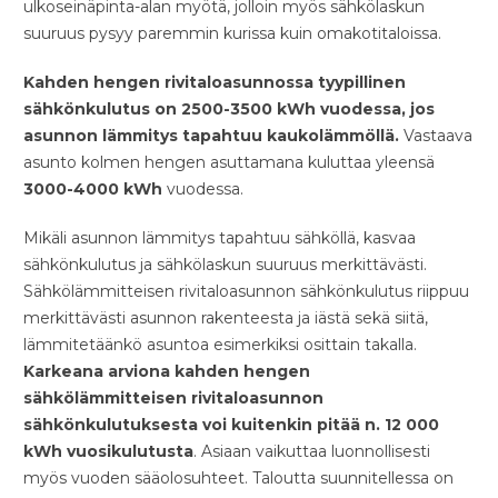
ulkoseinäpinta-alan myötä, jolloin myös sähkölaskun
suuruus pysyy paremmin kurissa kuin omakotitaloissa.
Kahden hengen rivitaloasunnossa tyypillinen
sähkönkulutus on 2500-3500 kWh vuodessa, jos
asunnon lämmitys tapahtuu kaukolämmöllä.
Vastaava
asunto kolmen hengen asuttamana kuluttaa yleensä
3000-4000 kWh
vuodessa.
Mikäli asunnon lämmitys tapahtuu sähköllä, kasvaa
sähkönkulutus ja sähkölaskun suuruus merkittävästi.
Sähkölämmitteisen rivitaloasunnon sähkönkulutus riippuu
merkittävästi asunnon rakenteesta ja iästä sekä siitä,
lämmitetäänkö asuntoa esimerkiksi osittain takalla.
Karkeana arviona kahden hengen
sähkölämmitteisen rivitaloasunnon
sähkönkulutuksesta voi kuitenkin pitää n. 12 000
kWh vuosikulutusta
. Asiaan vaikuttaa luonnollisesti
myös vuoden sääolosuhteet. Taloutta suunnitellessa on