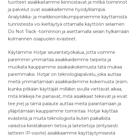
tuotteet asiakkaitamme kiinnostavat ja mitkä toiminnot
ja palvelut ovat asiakkaillemme hyödyllisimpiä.
Analytiikka- ja markkinointikumppaniemme käyttämistä
tunnisteista voi kieltäytyä ottamalla käyttöön selaimen
Do Not Track -toiminnon ja asettamalla selain hylkämään
kolmannen osapuolen evästeet.
Käytämme Hotjar seurantatyökalua, jotta voimme
paremmin ymmärtää asiakkaidemme tarpeita ja
muokata kauppamme asiakaskokemusta tätä mukaa
paremmaksi. Hotjar on teknologiapalvelu, joka auttaa
meitä ymmärtämään asiakkaidemme kokemusta (esim.
kuinka pitkään käyttäjät milläkin sivulla viettävät aikaa,
mitä linkkejä he painavat, mitä asiakkaat tekevät ja eivät
tee jne) ja tämä palaute auttaa meitä parantamaan ja
ylläpitämään kauppamme toimintaa. Hotjar käyttää
evästeitä ja muita teknologioita kuten paikallista
varastoa kerätäkseen tietoa ja laitetietoja (erityisesti
laitteen IP-osoite) asiakkaamme käyttäytymisestä