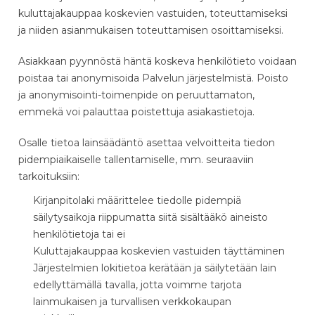
kuluttajakauppaa koskevien vastuiden, toteuttamiseksi
ja niiden asianmukaisen toteuttamisen osoittamiseksi.
Asiakkaan pyynnöstä häntä koskeva henkilötieto voidaan
poistaa tai anonymisoida Palvelun järjestelmistä. Poisto
ja anonymisointi-toimenpide on peruuttamaton,
emmekä voi palauttaa poistettuja asiakastietoja.
Osalle tietoa lainsäädäntö asettaa velvoitteita tiedon
pidempiaikaiselle tallentamiselle, mm. seuraaviin
tarkoituksiin:
Kirjanpitolaki määrittelee tiedolle pidempiä
säilytysaikoja riippumatta siitä sisältääkö aineisto
henkilötietoja tai ei
Kuluttajakauppaa koskevien vastuiden täyttäminen
Järjestelmien lokitietoa kerätään ja säilytetään lain
edellyttämällä tavalla, jotta voimme tarjota
lainmukaisen ja turvallisen verkkokaupan