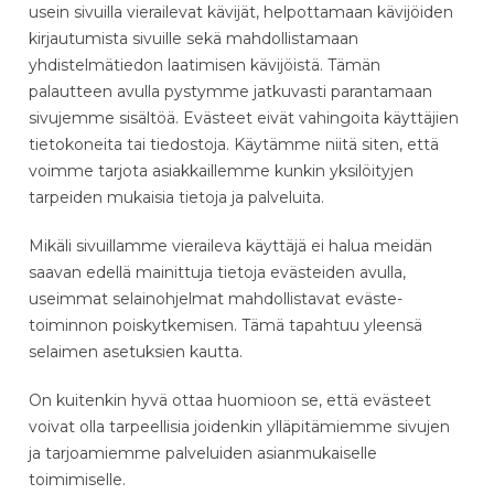
usein sivuilla vierailevat kävijät, helpottamaan kävijöiden
kirjautumista sivuille sekä mahdollistamaan
yhdistelmätiedon laatimisen kävijöistä. Tämän
palautteen avulla pystymme jatkuvasti parantamaan
sivujemme sisältöä. Evästeet eivät vahingoita käyttäjien
tietokoneita tai tiedostoja. Käytämme niitä siten, että
voimme tarjota asiakkaillemme kunkin yksilöityjen
tarpeiden mukaisia tietoja ja palveluita.
Mikäli sivuillamme vieraileva käyttäjä ei halua meidän
saavan edellä mainittuja tietoja evästeiden avulla,
useimmat selainohjelmat mahdollistavat eväste-
toiminnon poiskytkemisen. Tämä tapahtuu yleensä
selaimen asetuksien kautta.
On kuitenkin hyvä ottaa huomioon se, että evästeet
voivat olla tarpeellisia joidenkin ylläpitämiemme sivujen
ja tarjoamiemme palveluiden asianmukaiselle
toimimiselle.