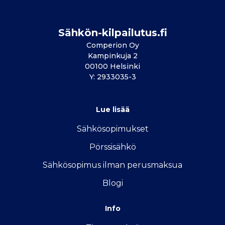
Sähkön-kilpailutus.fi
Comperion Oy
Kampinkuja 2
00100 Helsinki
Y: 2933035-3
info@vertailu.sahkon-kilpailutus.fi
Lue lisää
Sähkösopimukse
t
Pörssisähkö
Sähkösopimus ilman perusmaksua
Blogi
Info