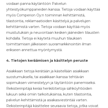
voidaan panna käytäntöön Palvelun
yhteistyökumppaneiden kanssa. Tietoja voidaan käyttää
myös Comperion Oy:n toiminnan kehittämistä,
tilastointia, reklamaatioiden käsittelyä ja palvelujen
kehittämistä varten. Tietoja voidaan käyttää myös
muistutuksiin ja neuvontaan kesken jääneiden tilausten
kohdalla. Tietoja ei käytetä muuhun tilauksen
toimittamisen jälkeiseen suoramarkkinointiin ilman
erikseen annettua myöntymystä.
4. Tietojen keräämisen ja käsittelyn peruste
Asiakkaan tietoja kerätään ja käsitellään asiakkaan
suostumuksella, tai asiakkaan kanssa tehtävän
sopimuksen viimeistelyyn ja täytäntöön panemiseksi.
Rekisterinpitäjä kerää henkilötietoja sähköyhtiöiden
lukuun sekä omiin tarkoituksiinsa, kuten tilastointia,
palvelun kehittämistä ja asiakasviestintää varten.
Rekisterinpitäjä käsittelee seuraavia tietoja, jotka voivat