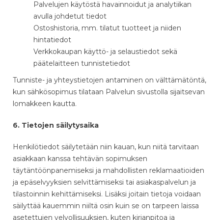
Palvelujen käytöstä havainnoidut ja analytiikan
avulla johdetut tiedot
Ostoshistoria, mm. tilatut tuotteet ja niiden
hintatiedot
Verkkokaupan käyttö- ja selaustiedot sekä
päätelaitteen tunnistetiedot
Tunniste- ja yhteystietojen antaminen on välttämätöntä,
kun sähkösopimus tilataan Palvelun sivustolla sijaitsevan
lomakkeen kautta.
6. Tietojen säilytysaika
Henkilötiedot säilytetään niin kauan, kun niitä tarvitaan
asiakkaan kanssa tehtävän sopimuksen
täytäntöönpanemiseksi ja mahdollisten reklamaatioiden
ja epäselvyyksien selvittämiseksi tai asiakaspalvelun ja
tilastoinnin kehittämiseksi. Lisäksi joitain tietoja voidaan
säilyttää kauemmin niiltä osin kuin se on tarpeen laissa
asetettujen velvollisuuksien, kuten kirjanpitoa ja