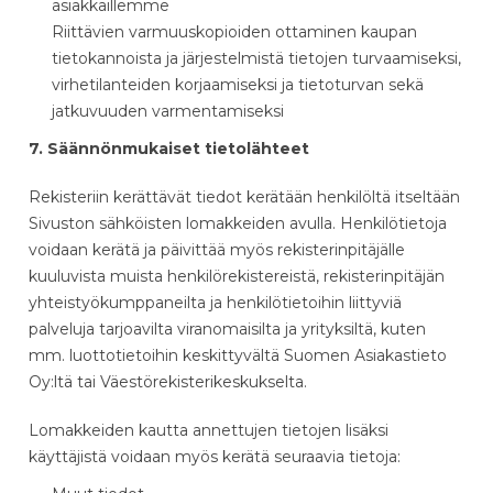
asiakkaillemme
Riittävien varmuuskopioiden ottaminen kaupan
tietokannoista ja järjestelmistä tietojen turvaamiseksi,
virhetilanteiden korjaamiseksi ja tietoturvan sekä
jatkuvuuden varmentamiseksi
7. Säännönmukaiset tietolähteet
Rekisteriin kerättävät tiedot kerätään henkilöltä itseltään
Sivuston sähköisten lomakkeiden avulla. Henkilötietoja
voidaan kerätä ja päivittää myös rekisterinpitäjälle
kuuluvista muista henkilörekistereistä, rekisterinpitäjän
yhteistyökumppaneilta ja henkilötietoihin liittyviä
palveluja tarjoavilta viranomaisilta ja yrityksiltä, kuten
mm. luottotietoihin keskittyvältä Suomen Asiakastieto
Oy:ltä tai Väestörekisterikeskukselta.
Lomakkeiden kautta annettujen tietojen lisäksi
käyttäjistä voidaan myös kerätä seuraavia tietoja: