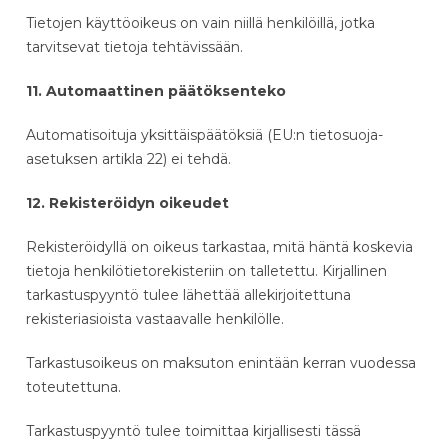
Tietojen käyttöoikeus on vain niillä henkilöillä, jotka
tarvitsevat tietoja tehtävissään.
11. Automaattinen päätöksenteko
Automatisoituja yksittäispäätöksiä (EU:n tietosuoja-
asetuksen artikla 22) ei tehdä.
12. Rekisteröidyn oikeudet
Rekisteröidyllä on oikeus tarkastaa, mitä häntä koskevia
tietoja henkilötietorekisteriin on talletettu. Kirjallinen
tarkastuspyyntö tulee lähettää allekirjoitettuna
rekisteriasioista vastaavalle henkilölle.
Tarkastusoikeus on maksuton enintään kerran vuodessa
toteutettuna.
Tarkastuspyyntö tulee toimittaa kirjallisesti tässä