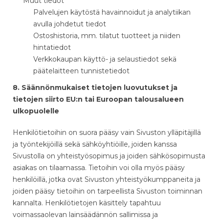
Muut tiedot
Palvelujen käytöstä havainnoidut ja analytiikan
avulla johdetut tiedot
Ostoshistoria, mm. tilatut tuotteet ja niiden
hintatiedot
Verkkokaupan käyttö- ja selaustiedot sekä
päätelaitteen tunnistetiedot
8. Säännönmukaiset tietojen luovutukset ja
tietojen siirto EU:n tai Euroopan talousalueen
ulkopuolelle
Henkilötietoihin on suora pääsy vain Sivuston ylläpitäjillä
ja työntekijöillä sekä sähköyhtiöille, joiden kanssa
Sivustolla on yhteistyösopimus ja joiden sähkösopimusta
asiakas on tilaamassa. Tietoihin voi olla myös pääsy
henkilöillä, jotka ovat Sivuston yhteistyökumppaneita ja
joiden pääsy tietoihin on tarpeellista Sivuston toiminnan
kannalta. Henkilötietojen käsittely tapahtuu
voimassaolevan lainsäädännön sallimissa ja