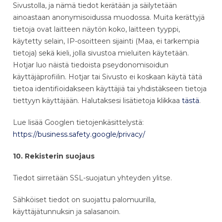
Sivustolla, ja nämä tiedot kerätään ja säilytetään
ainoastaan anonymisoidussa muodossa. Muita kerättyjä
tietoja ovat laitteen näytön koko, laitteen tyyppi,
käytetty selain, IP-osoitteen sijainti (Maa, ei tarkempia
tietoja) sekä kieli, jolla sivustoa mieluiten käytetään.
Hotjar luo näistä tiedoista pseydonomisoidun
käyttäjäprofiilin. Hotjar tai Sivusto ei koskaan käytä tätä
tietoa identifioidakseen käyttäjiä tai yhdistäkseen tietoja
tiettyyn käyttäjään. Halutaksesi lisätietoja klikkaa
tästä
.
Lue lisää Googlen tietojenkäsittelystä:
https://business.safety.google/privacy/
10. Rekisterin suojaus
Tiedot siirretään SSL-suojatun yhteyden ylitse.
Sähköiset tiedot on suojattu palomuurilla,
käyttäjätunnuksin ja salasanoin.