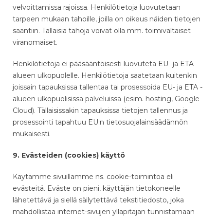
velvoittamissa rajoissa. Henkilötietoja luovutetaan
tarpeen mukaan tahoille, joilla on oikeus näiden tietojen
saantiin. Tällaisia tahoja voivat olla mm. toimivaltaiset
viranomaiset.
Henkilötietoja ei pääsääntöisesti luovuteta EU- ja ETA -
alueen ulkopuolelle. Henkilötietoja saatetaan kuitenkin
joissain tapauksissa tallentaa tai prosessoida EU- ja ETA -
alueen ulkopuolisissa palveluissa (esim. hosting, Google
Cloud). Tällaisissakin tapauksissa tietojen tallennus ja
prosessointi tapahtuu EU:n tietosuojalainsäädännön
mukaisesti.
9. Evästeiden (cookies) käyttö
Käytämme sivuillamme ns. cookie-toimintoa eli
evästeitä. Eväste on pieni, käyttäjän tietokoneelle
lähetettävä ja siellä säilytettävä tekstitiedosto, joka
mahdollistaa internet-sivujen ylläpitäjän tunnistamaan