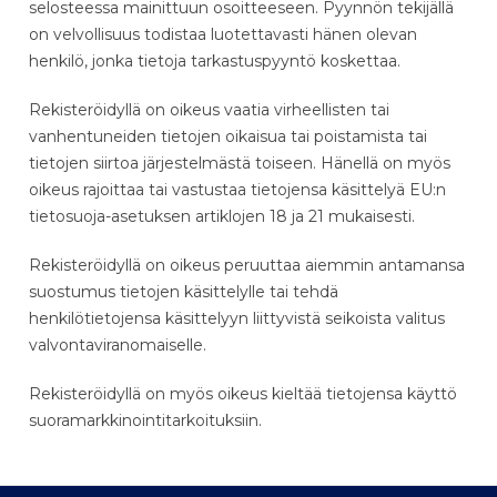
selosteessa mainittuun osoitteeseen. Pyynnön tekijällä
on velvollisuus todistaa luotettavasti hänen olevan
henkilö, jonka tietoja tarkastuspyyntö koskettaa.
Rekisteröidyllä on oikeus vaatia virheellisten tai
vanhentuneiden tietojen oikaisua tai poistamista tai
tietojen siirtoa järjestelmästä toiseen. Hänellä on myös
oikeus rajoittaa tai vastustaa tietojensa käsittelyä EU:n
tietosuoja-asetuksen artiklojen 18 ja 21 mukaisesti.
Rekisteröidyllä on oikeus peruuttaa aiemmin antamansa
suostumus tietojen käsittelylle tai tehdä
henkilötietojensa käsittelyyn liittyvistä seikoista valitus
valvontaviranomaiselle.
Rekisteröidyllä on myös oikeus kieltää tietojensa käyttö
suoramarkkinointitarkoituksiin.