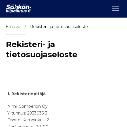
Etusivu
/
Rekisteri- ja tietosuojaseloste
Rekisteri- ja
tietosuojaseloste
1. Rekisterinpitäjä
Nimi: Comperion Oy
Y-tunnus: 2933035-3
Osoite: Kampinkuja 2
Postinumero: 00100