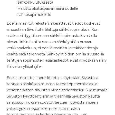
sähkönkulutuksesta
Haluttu aloituspäivämäärä uudelle
sähkösopimukselle
Edellä mainitut rekisteriin kerättävät tiedot koskevat
ainoastaan Sivustolla tilattuja sähkösopimuksia. Kun
asiakas siirtyy tilaamaan sähkösopimusta Sivustolla
olevan linkin kautta suoraan sähköyhtiön omaan
verkkopalveluun, ei edellä mainittuja rekisteritietoja
kerätä eikä tallenneta. Sähköyhtiöiden omilla sivustoilla
tehtyjen sopimusten asiakastiedot eivät myöskään siirry
Palvelun ylläpitäjille.
Edellä mainittuja henkilötietoja käytetään Sivustolla
tehtyjen sähkösopimusten toimeenpanemiseksi ja
keskeneräisten tilausten viimeistelemiseksi. Suostumalla
Sivuston käyttöehtoihin ja tilaamalla Sivuston kautta
sähkösopimuksen suostut tietojen luovuttamiseen
yhteistyökumppaneillemme sopimusten
toteuttamiseksi ja kesken jääneiden tilausten