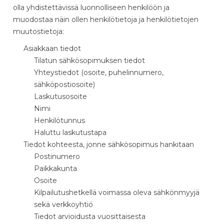
olla yhdistettävissä luonnolliseen henkilöön ja
muodostaa näin ollen henkilötietoja ja henkilötietojen
muutostietoja:
Asiakkaan tiedot
Tilatun sähkösopimuksen tiedot
Yhteystiedot (osoite, puhelinnumero,
sähköpostiosoite)
Laskutusosoite
Nimi
Henkilötunnus
Haluttu laskutustapa
Tiedot kohteesta, jonne sähkösopimus hankitaan
Postinumero
Paikkakunta
Osoite
Kilpailutushetkellä voimassa oleva sähkönmyyjä
sekä verkkoyhtiö
Tiedot arvioidusta vuosittaisesta