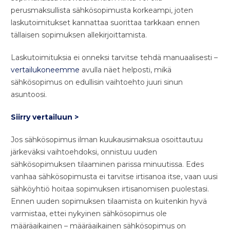
perusmaksullista sähkösopimusta korkeampi, joten
laskutoimitukset kannattaa suorittaa tarkkaan ennen
tällaisen sopimuksen allekirjoittamista.
Laskutoimituksia ei onneksi tarvitse tehdä manuaalisesti –
vertailukoneemme
avulla näet helposti, mikä
sähkösopimus on edullisin vaihtoehto juuri sinun
asuntoosi.
Siirry vertailuun >
Jos sähkösopimus ilman kuukausimaksua osoittautuu
järkeväksi vaihtoehdoksi, onnistuu uuden
sähkösopimuksen tilaaminen parissa minuutissa. Edes
vanhaa sähkösopimusta ei tarvitse irtisanoa itse, vaan uusi
sähköyhtiö hoitaa sopimuksen irtisanomisen puolestasi.
Ennen uuden sopimuksen tilaamista on kuitenkin hyvä
varmistaa, ettei nykyinen sähkösopimus ole
määräaikainen – määräaikainen sähkösopimus on