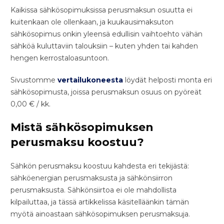
Kaikissa sähkösopimuksissa perusmaksun osuutta ei
kuitenkaan ole ollenkaan, ja kuukausimaksuton
sähkösopimus onkin yleensä edullisin vaihtoehto vähän
sähköä kuluttaviin talouksiin – kuten yhden tai kahden
hengen kerrostaloasuntoon.
Sivustomme
vertailukoneesta
löydät helposti monta eri
sähkösopimusta, joissa perusmaksun osuus on pyöreät
0,00 € / kk.
Mistä sähkösopimuksen
perusmaksu koostuu?
Sähkön perusmaksu koostuu kahdesta eri tekijästä:
sähköenergian perusmaksusta ja sähkönsiirron
perusmaksusta. Sähkönsiirtoa ei ole mahdollista
kilpailuttaa, ja tässä artikkelissa käsitelläänkin tämän
myötä ainoastaan sähkösopimuksen perusmaksuja.