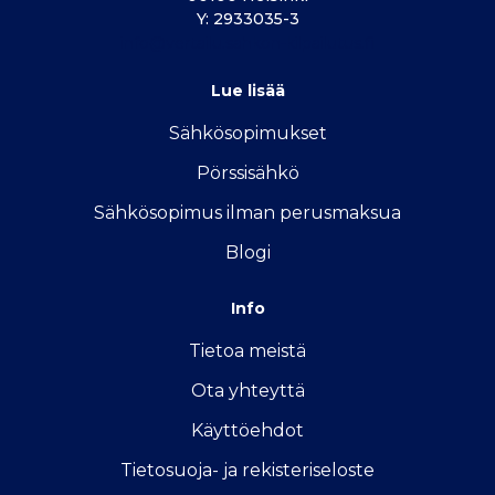
Y: 2933035-3
info@vertailu.sahkon-kilpailutus.fi
Lue lisää
Sähkösopimukse
t
Pörssisähkö
Sähkösopimus ilman perusmaksua
Blogi
Info
Tietoa meistä
Ota yhteyttä
Käyttöehdot
Tietosuoja- ja rekisteriseloste