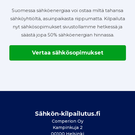
Suomessa sähköenergiaa voi ostaa miltä tahansa
sähköyhtiöltä, asuinpaikasta riippumatta. Kilpailuta
nyt sähkösopimukset sivustollamme hetkessä ja
säästä jopa 50% sähköenergian hinnassa.
Vertaa sähkösopimukset
Sähkön-kilpailutus.fi
Comperion Oy
Kampinkuja 2
00100 Helsinki