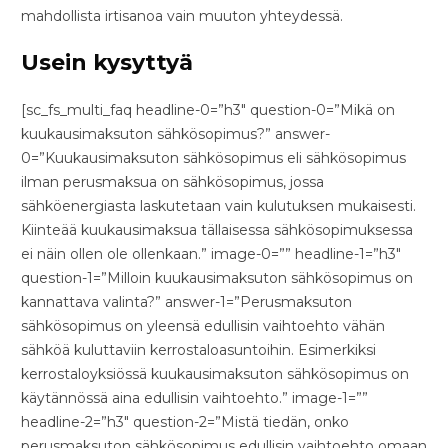
mahdollista irtisanoa vain muuton yhteydessä.
Usein kysyttyä
[sc_fs_multi_faq headline-0=”h3″ question-0=”Mikä on
kuukausimaksuton sähkösopimus?” answer-
0=”Kuukausimaksuton sähkösopimus eli sähkösopimus
ilman perusmaksua on sähkösopimus, jossa
sähköenergiasta laskutetaan vain kulutuksen mukaisesti.
Kiinteää kuukausimaksua tällaisessa sähkösopimuksessa
ei näin ollen ole ollenkaan.” image-0=”” headline-1=”h3″
question-1=”Milloin kuukausimaksuton sähkösopimus on
kannattava valinta?” answer-1=”Perusmaksuton
sähkösopimus on yleensä edullisin vaihtoehto vähän
sähköä kuluttaviin kerrostaloasuntoihin. Esimerkiksi
kerrostaloyksiössä kuukausimaksuton sähkösopimus on
käytännössä aina edullisin vaihtoehto.” image-1=””
headline-2=”h3″ question-2=”Mistä tiedän, onko
perusmaksuton sähkösopimus edullisin vaihtoehto omaan