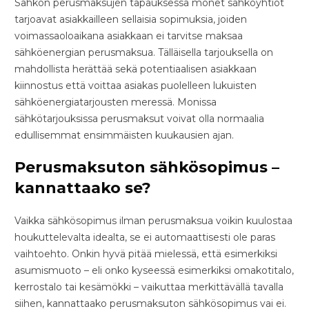
Sähkön perusmaksujen tapauksessa monet sähköyhtiöt
tarjoavat asiakkailleen sellaisia sopimuksia, joiden
voimassaoloaikana asiakkaan ei tarvitse maksaa
sähköenergian perusmaksua. Tälläisella tarjouksella on
mahdollista herättää sekä potentiaalisen asiakkaan
kiinnostus että voittaa asiakas puolelleen lukuisten
sähköenergiatarjousten meressä. Monissa
sähkötarjouksissa perusmaksut voivat olla normaalia
edullisemmat ensimmäisten kuukausien ajan.
Perusmaksuton sähkösopimus –
kannattaako se?
Vaikka sähkösopimus ilman perusmaksua voikin kuulostaa
houkuttelevalta idealta, se ei automaattisesti ole paras
vaihtoehto. Onkin hyvä pitää mielessä, että esimerkiksi
asumismuoto – eli onko kyseessä esimerkiksi omakotitalo,
kerrostalo tai kesämökki – vaikuttaa merkittävällä tavalla
siihen, kannattaako perusmaksuton sähkösopimus vai ei.