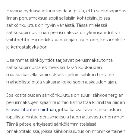
Hyvänä nyrkkisääntönä voidaan pitää, että sähkösopimus
ilman perusmaksua sopii sellaisiin kohteisiin, joissa
sähkönkulutus on hyvin vähäistä. Tässä mielessä
sähkösopimus ilman perusmaksua on yleensä edullisin
vaihtoehto esimerkiksi vapaa-ajan asuntoon, kesämökille
ja kerrostaloyksiöön.
Useimmat sähköyhtiöt tarjoavat perusmaksutonta
sähkösopimusta esimerkiksi 12-24 kuukauden
määräaikaisella sopimuksella, jolloin sähkön hinta on
mahdollista pitää vakaana koko sopimuskauden ajan.
Jos kotitalouden sähkönkulutus on suuri, sähköenergian
perusmaksujen sijaan huomio kannattaa kiinnittää niiden
kilowattituntien hintaan
, jotka kasvattavat sähkölaskun
lopullista hintaa perusmaksuja huomattavasti enemmän.
Tämä pätee erityisesti sähkölämmitteisissä
omakotitaloissa, joissa sähkönkulutus on moninkertainen