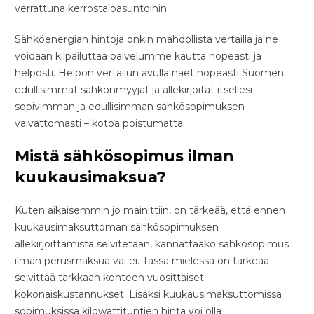
verrattuna kerrostaloasuntoihin.
Sähköenergian hintoja onkin mahdollista vertailla ja ne
voidaan kilpailuttaa palvelumme kautta nopeasti ja
helposti. Helpon vertailun avulla näet nopeasti Suomen
edullisimmat sähkönmyyjät ja allekirjoitat itsellesi
sopivimman ja edullisimman sähkösopimuksen
vaivattomasti – kotoa poistumatta.
Mistä sähkösopimus ilman
kuukausimaksua?
Kuten aikaisemmin jo mainittiin, on tärkeää, että ennen
kuukausimaksuttoman sähkösopimuksen
allekirjoittamista selvitetään, kannattaako sähkösopimus
ilman perusmaksua vai ei. Tässä mielessä on tärkeää
selvittää tarkkaan kohteen vuosittaiset
kokonaiskustannukset. Lisäksi kuukausimaksuttomissa
sopimuksissa kilowattituntien hinta voi olla