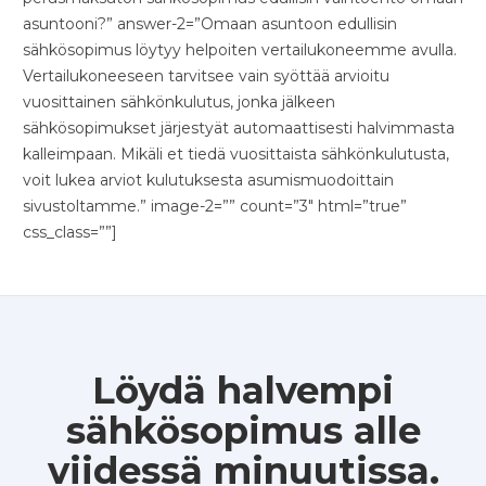
asuntooni?” answer-2=”Omaan asuntoon edullisin
sähkösopimus löytyy helpoiten vertailukoneemme avulla.
Vertailukoneeseen tarvitsee vain syöttää arvioitu
vuosittainen sähkönkulutus, jonka jälkeen
sähkösopimukset järjestyät automaattisesti halvimmasta
kalleimpaan. Mikäli et tiedä vuosittaista sähkönkulutusta,
voit lukea arviot kulutuksesta asumismuodoittain
sivustoltamme.” image-2=”” count=”3″ html=”true”
css_class=””]
Löydä halvempi
sähkösopimus alle
viidessä minuutissa.