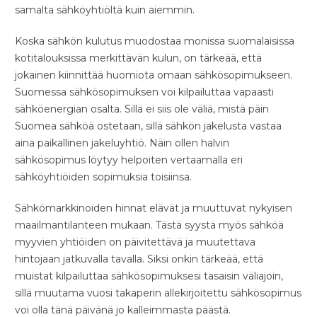
samalta sähköyhtiöltä kuin aiemmin.
Koska sähkön kulutus muodostaa monissa suomalaisissa
kotitalouksissa merkittävän kulun, on tärkeää, että
jokainen kiinnittää huomiota omaan sähkösopimukseen.
Suomessa sähkösopimuksen voi kilpailuttaa vapaasti
sähköenergian osalta. Sillä ei siis ole väliä, mistä päin
Suomea sähköä ostetaan, sillä sähkön jakelusta vastaa
aina paikallinen jakeluyhtiö. Näin ollen halvin
sähkösopimus löytyy helpoiten vertaamalla eri
sähköyhtiöiden sopimuksia toisiinsa.
Sähkömarkkinoiden hinnat elävät ja muuttuvat nykyisen
maailmantilanteen mukaan. Tästä syystä myös sähköä
myyvien yhtiöiden on päivitettävä ja muutettava
hintojaan jatkuvalla tavalla. Siksi onkin tärkeää, että
muistat kilpailuttaa sähkösopimuksesi tasaisin väliajoin,
sillä muutama vuosi takaperin allekirjoitettu sähkösopimus
voi olla tänä päivänä jo kalleimmasta päästä.