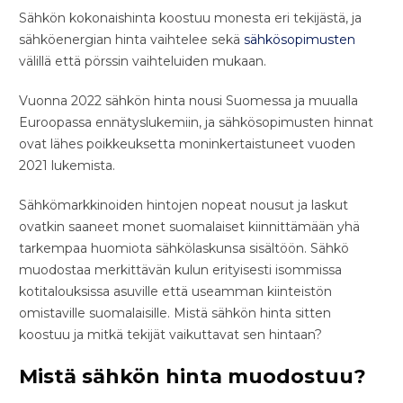
Sähkön kokonaishinta koostuu monesta eri tekijästä, ja
sähköenergian hinta vaihtelee sekä
sähkösopimusten
välillä että pörssin vaihteluiden mukaan.
Vuonna 2022 sähkön hinta nousi Suomessa ja muualla
Euroopassa ennätyslukemiin, ja sähkösopimusten hinnat
ovat lähes poikkeuksetta moninkertaistuneet vuoden
2021 lukemista.
Sähkömarkkinoiden hintojen nopeat nousut ja laskut
ovatkin saaneet monet suomalaiset kiinnittämään yhä
tarkempaa huomiota sähkölaskunsa sisältöön. Sähkö
muodostaa merkittävän kulun erityisesti isommissa
kotitalouksissa asuville että useamman kiinteistön
omistaville suomalaisille. Mistä sähkön hinta sitten
koostuu ja mitkä tekijät vaikuttavat sen hintaan?
Mistä sähkön hinta muodostuu?