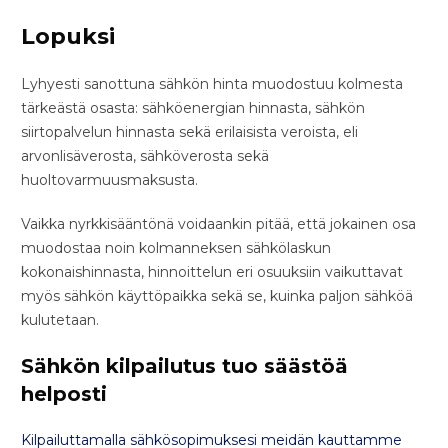
Lopuksi
Lyhyesti sanottuna sähkön hinta muodostuu kolmesta
tärkeästä osasta: sähköenergian hinnasta, sähkön
siirtopalvelun hinnasta sekä erilaisista veroista, eli
arvonlisäverosta, sähköverosta sekä
huoltovarmuusmaksusta.
Vaikka nyrkkisääntönä voidaankin pitää, että jokainen osa
muodostaa noin kolmanneksen sähkölaskun
kokonaishinnasta, hinnoittelun eri osuuksiin vaikuttavat
myös sähkön käyttöpaikka sekä se, kuinka paljon sähköä
kulutetaan.
Sähkön kilpailutus tuo säästöä
helposti
Kilpailuttamalla sähkösopimuksesi meidän kauttamme