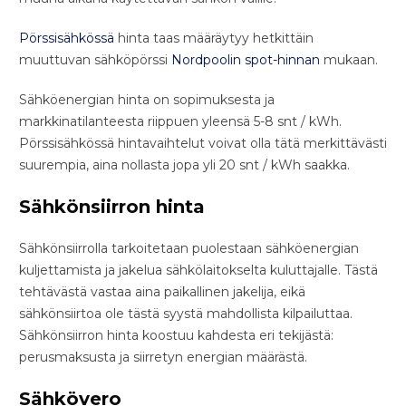
Pörssisähkössä
hinta taas määräytyy hetkittäin
muuttuvan sähköpörssi
Nordpoolin spot-hinnan
mukaan.
Sähköenergian hinta on sopimuksesta ja
markkinatilanteesta riippuen yleensä 5-8 snt / kWh.
Pörssisähkössä hintavaihtelut voivat olla tätä merkittävästi
suurempia, aina nollasta jopa yli 20 snt / kWh saakka.
Sähkönsiirron hinta
Sähkönsiirrolla tarkoitetaan puolestaan sähköenergian
kuljettamista ja jakelua sähkölaitokselta kuluttajalle. Tästä
tehtävästä vastaa aina paikallinen jakelija, eikä
sähkönsiirtoa ole tästä syystä mahdollista kilpailuttaa.
Sähkönsiirron hinta koostuu kahdesta eri tekijästä:
perusmaksusta ja siirretyn energian määrästä.
Sähkövero