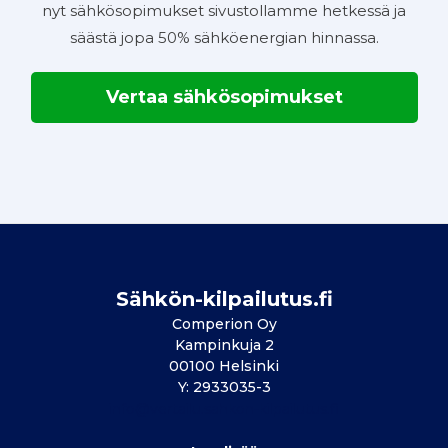
nyt sähkösopimukset sivustollamme hetkessä ja
säästä jopa 50% sähköenergian hinnassa.
Vertaa sähkösopimukset
Sähkön-kilpailutus.fi
Comperion Oy
Kampinkuja 2
00100 Helsinki
Y: 2933035-3
info@vertailu.sahkon-kilpailutus.fi