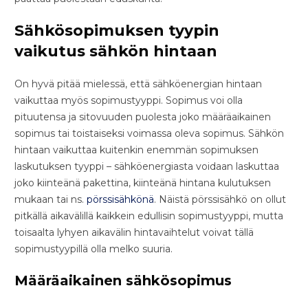
Sähkösopimuksen tyypin
vaikutus sähkön hintaan
On hyvä pitää mielessä, että sähköenergian hintaan
vaikuttaa myös sopimustyyppi. Sopimus voi olla
pituutensa ja sitovuuden puolesta joko määräaikainen
sopimus tai toistaiseksi voimassa oleva sopimus. Sähkön
hintaan vaikuttaa kuitenkin enemmän sopimuksen
laskutuksen tyyppi – sähköenergiasta voidaan laskuttaa
joko kiinteänä pakettina, kiinteänä hintana kulutuksen
mukaan tai ns.
pörssisähkönä
. Näistä pörssisähkö on ollut
pitkällä aikavälillä kaikkein edullisin sopimustyyppi, mutta
toisaalta lyhyen aikavälin hintavaihtelut voivat tällä
sopimustyypillä olla melko suuria.
Määräaikainen sähkösopimus