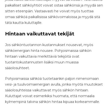
paikalliset sähköyhtiöt voivat ostaa sähkönsä ja myydä sen
sitten eteenpäin. Vastaavasti he voivat myös tuottaa
omaa sähköä paikallisissa sähkövoimaloissa ja myydä sitä
tätä kautta kuluttajille.
Hintaan vaikuttavat tekijät
Jos sähköntuotannon kustannukset nousevat, myös
sähköenergian hinta nousee. Pohjoismaissa sähkön
hintaan vaikuttavia merkittäviä tekijöitä ovat
tuotantokustannusten lisäksi muun muassa
sääolosuhteet.
Pohjoismaissa sähköä tuotetaankin paljon nimenomaan
vesi- ja tuulivoimaenergian avulla, jonka myötä muutokset
sääolosuhteissa vaikuttavat myös sähkön hintaan.
Kuluttajat voivat esimerkiksi huomata, että normaalia
kylmempinä talvina sähkön hintaa kipuaa korkeammalle.