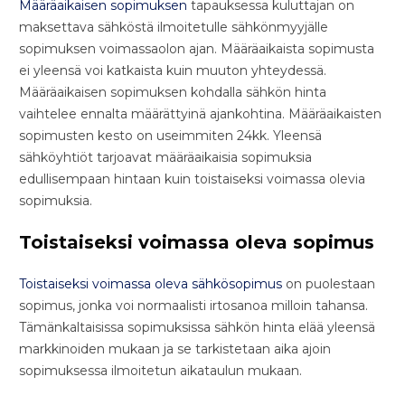
Määräaikaisen sopimuksen
tapauksessa kuluttajan on
maksettava sähköstä ilmoitetulle sähkönmyyjälle
sopimuksen voimassaolon ajan. Määräaikaista sopimusta
ei yleensä voi katkaista kuin muuton yhteydessä.
Määräaikaisen sopimuksen kohdalla sähkön hinta
vaihtelee ennalta määrättyinä ajankohtina. Määräaikaisten
sopimusten kesto on useimmiten 24kk. Yleensä
sähköyhtiöt tarjoavat määräaikaisia sopimuksia
edullisempaan hintaan kuin toistaiseksi voimassa olevia
sopimuksia.
Toistaiseksi voimassa oleva sopimus
Toistaiseksi voimassa oleva sähkösopimus
on puolestaan
sopimus, jonka voi normaalisti irtosanoa milloin tahansa.
Tämänkaltaisissa sopimuksissa sähkön hinta elää yleensä
markkinoiden mukaan ja se tarkistetaan aika ajoin
sopimuksessa ilmoitetun aikataulun mukaan.