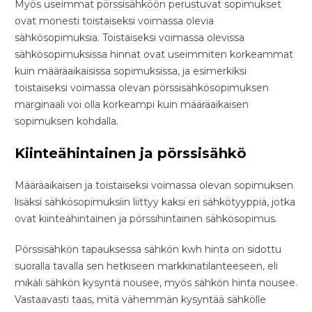
Myös useimmat pörssisähköön perustuvat sopimukset
ovat monesti toistaiseksi voimassa olevia
sähkösopimuksia. Toistaiseksi voimassa olevissa
sähkösopimuksissa hinnat ovat useimmiten korkeammat
kuin määräaikaisissa sopimuksissa, ja esimerkiksi
toistaiseksi voimassa olevan pörssisähkösopimuksen
marginaali voi olla korkeampi kuin määräaikaisen
sopimuksen kohdalla.
Kiinteähintainen ja pörssisähkö
Määräaikaisen ja toistaiseksi voimassa olevan sopimuksen
lisäksi sähkösopimuksiin liittyy kaksi eri sähkötyyppiä, jotka
ovat kiinteähintainen ja pörssihintainen sähkösopimus.
Pörssisähkön tapauksessa sähkön kwh hinta on sidottu
suoralla tavalla sen hetkiseen markkinatilanteeseen, eli
mikäli sähkön kysyntä nousee, myös sähkön hinta nousee.
Vastaavasti taas, mitä vähemmän kysyntää sähkölle