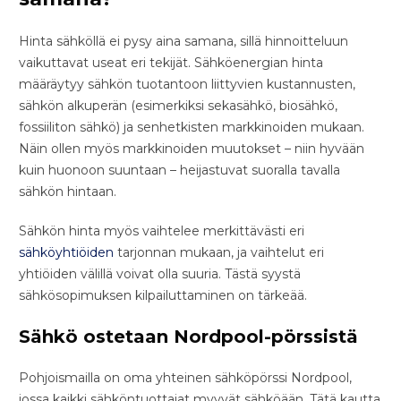
Hinta sähköllä ei pysy aina samana, sillä hinnoitteluun
vaikuttavat useat eri tekijät. Sähköenergian hinta
määräytyy sähkön tuotantoon liittyvien kustannusten,
sähkön alkuperän (esimerkiksi sekasähkö, biosähkö,
fossiiliton sähkö) ja senhetkisten markkinoiden mukaan.
Näin ollen myös markkinoiden muutokset – niin hyvään
kuin huonoon suuntaan – heijastuvat suoralla tavalla
sähkön hintaan.
Sähkön hinta myös vaihtelee merkittävästi eri
sähköyhtiöiden
tarjonnan mukaan, ja vaihtelut eri
yhtiöiden välillä voivat olla suuria. Tästä syystä
sähkösopimuksen kilpailuttaminen on tärkeää.
Sähkö ostetaan Nordpool-pörssistä
Pohjoismailla on oma yhteinen sähköpörssi Nordpool,
jossa kaikki sähköntuottajat myyvät sähköään. Tätä kautta