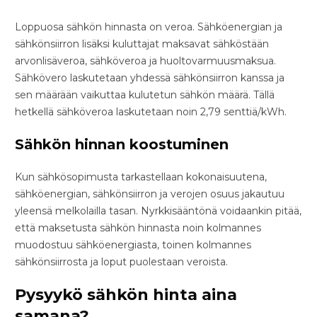
Loppuosa sähkön hinnasta on veroa. Sähköenergian ja
sähkönsiirron lisäksi kuluttajat maksavat sähköstään
arvonlisäveroa, sähköveroa ja huoltovarmuusmaksua.
Sähkövero laskutetaan yhdessä sähkönsiirron kanssa ja
sen määrään vaikuttaa kulutetun sähkön määrä. Tällä
hetkellä sähköveroa laskutetaan noin 2,79 senttiä/kWh.
Sähkön hinnan koostuminen
Kun sähkösopimusta tarkastellaan kokonaisuutena,
sähköenergian, sähkönsiirron ja verojen osuus jakautuu
yleensä melkolailla tasan. Nyrkkisääntönä voidaankin pitää,
että maksetusta sähkön hinnasta noin kolmannes
muodostuu sähköenergiasta, toinen kolmannes
sähkönsiirrosta ja loput puolestaan veroista.
Pysyykö sähkön hinta aina
samana?