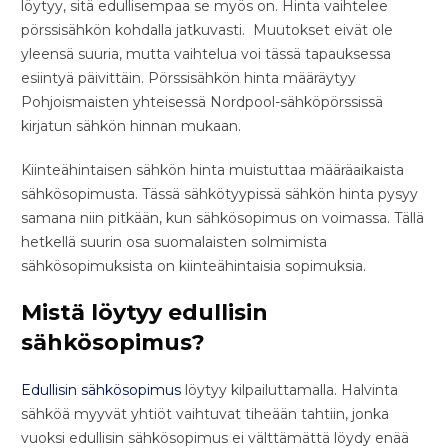
löytyy, sitä edullisempaa se myös on. Hinta vaihtelee
pörssisähkön kohdalla jatkuvasti. Muutokset eivät ole
yleensä suuria, mutta vaihtelua voi tässä tapauksessa
esiintyä päivittäin. Pörssisähkön hinta määräytyy
Pohjoismaisten yhteisessä Nordpool-sähköpörssissä
kirjatun sähkön hinnan mukaan.
Kiinteähintaisen sähkön hinta muistuttaa määräaikaista
sähkösopimusta. Tässä sähkötyypissä sähkön hinta pysyy
samana niin pitkään, kun sähkösopimus on voimassa. Tällä
hetkellä suurin osa suomalaisten solmimista
sähkösopimuksista on kiinteähintaisia sopimuksia.
Mistä löytyy edullisin
sähkösopimus?
Edullisin sähkösopimus
löytyy kilpailuttamalla. Halvinta
sähköä myyvät yhtiöt vaihtuvat tiheään tahtiin, jonka
vuoksi edullisin sähkösopimus ei välttämättä löydy enää