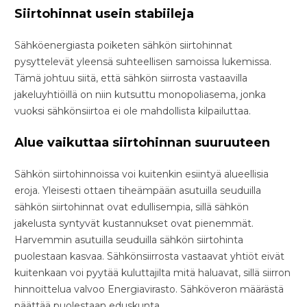
Siirtohinnat usein stabiileja
Sähköenergiasta poiketen sähkön siirtohinnat
pysyttelevät yleensä suhteellisen samoissa lukemissa.
Tämä johtuu siitä, että sähkön siirrosta vastaavilla
jakeluyhtiöillä on niin kutsuttu monopoliasema, jonka
vuoksi sähkönsiirtoa ei ole mahdollista kilpailuttaa.
Alue vaikuttaa siirtohinnan suuruuteen
Sähkön siirtohinnoissa voi kuitenkin esiintyä alueellisia
eroja. Yleisesti ottaen tiheämpään asutuilla seuduilla
sähkön siirtohinnat ovat edullisempia, sillä sähkön
jakelusta syntyvät kustannukset ovat pienemmät.
Harvemmin asutuilla seuduilla sähkön siirtohinta
puolestaan kasvaa. Sähkönsiirrosta vastaavat yhtiöt eivät
kuitenkaan voi pyytää kuluttajilta mitä haluavat, sillä siirron
hinnoittelua valvoo Energiavirasto. Sähköveron määrästä
päättää puolestaan eduskunta.