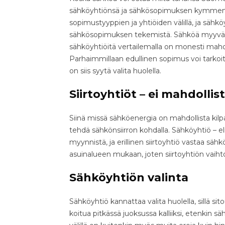
sähköyhtiönsä ja sähkösopimuksen kymmenien
sopimustyyppien ja yhtiöiden välillä, ja sähkö
sähkösopimuksen tekemistä. Sähköä myyvät yr
sähköyhtiöitä vertailemalla on monesti mahdo
Parhaimmillaan edullinen sopimus voi tarkoi
on siis syytä valita huolella.
Siirtoyhtiöt – ei mahdollis
Siinä missä sähköenergia on mahdollista kilpa
tehdä sähkönsiirron kohdalla. Sähköyhtiö – e
myynnistä, ja erillinen siirtoyhtiö vastaa säh
asuinalueen mukaan, joten siirtoyhtiön vaiht
Sähköyhtiön valinta
Sähköyhtiö kannattaa valita huolella, sillä 
koitua pitkässä juoksussa kalliiksi, etenkin