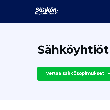
Sähköyhtiö
Vertaa
sähkösopimukset