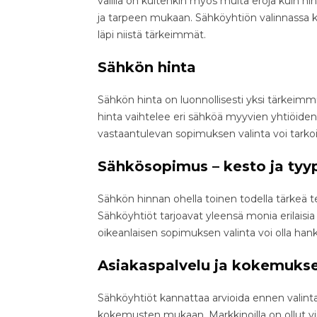
välillä on kuitenkin myös muita eroja kuin h
ja tarpeen mukaan. Sähköyhtiön valinnassa 
läpi niistä tärkeimmät.
Sähkön hinta
Sähkön hinta on luonnollisesti yksi tärkeimm
hinta vaihtelee eri sähköä myyvien yhtiöiden
vastaantulevan sopimuksen valinta voi tarkoi
Sähkösopimus – kesto ja tyy
Sähkön hinnan ohella toinen todella tärkeä t
Sähköyhtiöt tarjoavat yleensä monia erilais
oikeanlaisen sopimuksen valinta voi olla hank
Asiakaspalvelu ja kokemuks
Sähköyhtiöt kannattaa arvioida ennen valinta
kokemusten mukaan. Markkinoilla on ollut viim