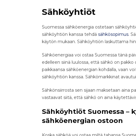
Sähköyhtiöt
Suomessa sähköenergia ostetaan sähköyhtiöil
sähköyhtiön kanssa tehdä
sähkösopimus
. S
käytön mukaan. Sähköyhtiön laskuttama hinta
Sähköenergiaa voi ostaa Suomessa tänä päiv
edelleen siinä luulossa, että sähkö on pakko o
paikkaansa sähköenergian kohdalla, vaan v
sähköyhtiön kanssa. Sähkömarkkinat avaut
Sähkönsiirrosta sen sijaan maksetaan aina pai
vastaavat siitä, että sähkö on aina käytettävi
Sähköyhtiöt Suomessa – 
sähköenergian ostoon
Koska sähköä voi ostaa miltä tahansa Suomen a