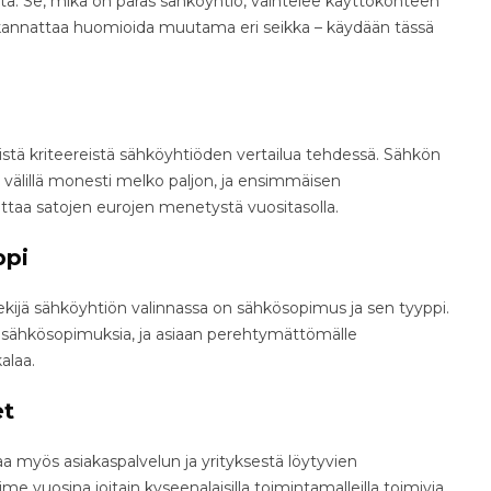
inta. Se, mikä on paras sähköyhtiö, vaihtelee käyttökohteen
kannattaa huomioida muutama eri seikka – käydään tässä
istä kriteereistä sähköyhtiöden vertailua tehdessä. Sähkön
 välillä monesti melko paljon, ja ensimmäisen
ttaa satojen eurojen menetystä vuositasolla.
ppi
ekijä sähköyhtiön valinnassa on sähkösopimus ja sen tyyppi.
ia sähkösopimuksia, ja asiaan perehtymättömälle
alaa.
et
a myös asiakaspalvelun ja yrityksestä löytyvien
e vuosina joitain kyseenalaisilla toimintamalleilla toimivia