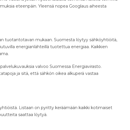
imuksia eteenpäin. Yleensä nopea Googlaus aiheesta
gian tuotantotavan mukaan. Suomesta löytyy sähköyhtiöitä,
iutuvilla energianlähteillä tuotettua energiaa. Kaikkien
sama.
a palvelukuvauksia valvoo Suomessa Energiavirasto.
atapoja ja sitä, että sähkön oikea alkuperä vastaa
öyhtiöistä. Listaan on pyritty keräämään kaikki kotimaiset
uutteita saattaa löytyä.