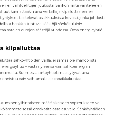
 eri vaihtoehtojen joukosta. Sähkön hinta vaihtelee eri
yhtiöt kannattaakin aina vertailla ja kilpailuttaa ennen
itykset taistelevat asiakkuuksista kovasti, jonka johdosta
llista hankkia tuntuvia säästöjä sähkökuluihin.
ttaa satojen eurojen säästöjä vuodessa. Oma energiayhtiö
ta kilpailuttaa
iluttaa sähköyhtiöiden välillä, ei samaa ole mahdollista
li energiayhtiö – vastaa yleensä vain sähköenergian
könsiirrosta. Suomessa siirtoyhtiöt määräytyvät aina
o onnistuu vain vaihtamalla asuinpaikkakuntaa.
sitoutuminen ylihintaiseen määräaikaiseen sopimukseen voi
 sähkölämmitteisessä omakotitalossa asuvalle. Sähköyhtiöiden