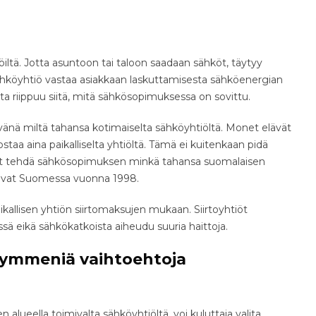
tä. Jotta asuntoon tai taloon saadaan sähköt, täytyy
ähköyhtiö vastaa asiakkaan laskuttamisesta sähköenergian
 riippuu siitä, mitä sähkösopimuksessa on sovittu.
änä miltä tahansa kotimaiselta sähköyhtiöltä. Monet elävät
staa aina paikalliselta yhtiöltä. Tämä ei kuitenkaan pidä
oit tehdä sähkösopimuksen minkä tahansa suomalaisen
uivat Suomessa vuonna 1998.
kallisen yhtiön siirtomaksujen mukaan. Siirtoyhtiöt
ssä eikä sähkökatkoista aiheudu suuria haittoja.
kymmeniä vaihtoehtoja
lueella toimivalta sähköyhtiöltä, voi kuluttaja valita