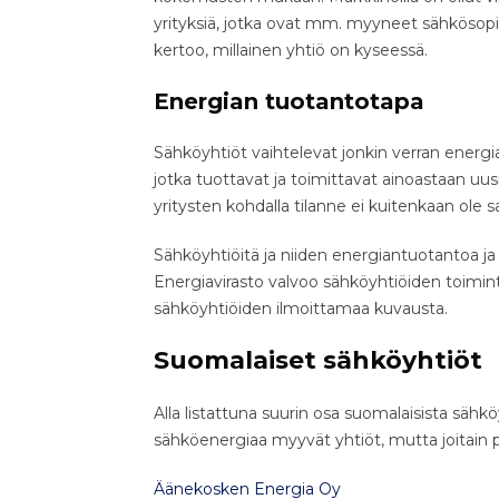
yrityksiä, jotka ovat mm. myyneet sähkösop
kertoo, millainen yhtiö on kyseessä.
Energian tuotantotapa
Sähköyhtiöt vaihtelevat jonkin verran ener
jotka tuottavat ja toimittavat ainoastaan uus
yritysten kohdalla tilanne ei kuitenkaan ole 
Sähköyhtiöitä ja niiden energiantuotantoa j
Energiavirasto valvoo sähköyhtiöiden toimint
sähköyhtiöiden ilmoittamaa kuvausta.
Suomalaiset sähköyhtiöt
Alla listattuna suurin osa suomalaisista sähk
sähköenergiaa myyvät yhtiöt, mutta joitain p
Äänekosken Energia Oy