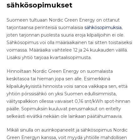
sähkösopimukset
Suomeen tultuaan Nordic Green Energy on ottanut
tarjontaansa perinteisiä suomalaisia
sähkösopimuksia
,
joten tarjonnan puolesta suuria eroja kilpailijoihin ei ole.
Sähkösopimus voi olla määräaikainen tai sitten toistaiseksi
voimassa. Määräaika vaihtelee 12 ja 24 kuukauden välillä.
Lisäksi yhtiö tarjoaa kvartaalisopimusta.
Hinnoiltaan Nordic Green Energy on suomalaista
keskitasoa tai hieman jopa sen alle. Esimerkkinä
kilpailukykyisistä hinnoista voisi sanoa vaikkapa sen, että
yhtiön pörssisähkö on yksi Suomen edullisimmista,
välityspalkkion ollessa vaivaiset 0,16 snt/kWh spot-hinnan
päälle. Sopimuksiin kuuluvat perusmaksut on eritelty
selkeästi eivätkä nekään ole lainkaan päätähuimaavia.
Mikäli sinulla on aurinkopaneelit ja sähkösopimus Nordic
Green Energyn kanssa, voit myydä yhtiölle mahdollisen