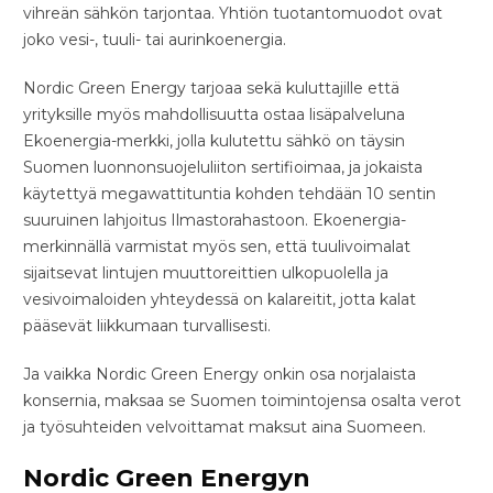
vihreän sähkön tarjontaa. Yhtiön tuotantomuodot ovat
joko vesi-, tuuli- tai aurinkoenergia.
Nordic Green Energy tarjoaa sekä kuluttajille että
yrityksille myös mahdollisuutta ostaa lisäpalveluna
Ekoenergia-merkki, jolla kulutettu sähkö on täysin
Suomen luonnonsuojeluliiton sertifioimaa, ja jokaista
käytettyä megawattituntia kohden tehdään 10 sentin
suuruinen lahjoitus Ilmastorahastoon. Ekoenergia-
merkinnällä varmistat myös sen, että tuulivoimalat
sijaitsevat lintujen muuttoreittien ulkopuolella ja
vesivoimaloiden yhteydessä on kalareitit, jotta kalat
pääsevät liikkumaan turvallisesti.
Ja vaikka Nordic Green Energy onkin osa norjalaista
konsernia, maksaa se Suomen toimintojensa osalta verot
ja työsuhteiden velvoittamat maksut aina Suomeen.
Nordic Green Energyn