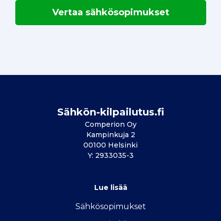
Vertaa sähkösopimukset
Sähkön-kilpailutus.fi
Comperion Oy
Kampinkuja 2
00100 Helsinki
Y: 2933035-3
info@vertailu.sahkon-kilpailutus.fi
Lue lisää
Sähkösopimukse
t