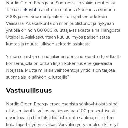
Nordic Green Energy on Suomessa jo vakiintunut näky.
Tämä
sähköyhtiö
aloitti toimintansa Suomessa vuonna
2008 ja sen Suomen pääkonttori sijaitsee edelleen
Vaasassa. Asiakaskunta on monipuolistunut ja nykyään
yhtiöllä on noin 80 000 kuluttaja-asiakasta aina Hangosta
Utsjoelle. Asiakaskuntaan kuuluu myös parisen sataa
kuntaa ja muuta julkisen sektorin asiakasta.
Yhtiön omistaja on norjalainen pörssinoteerattu Fjordkraft-
konserni, jolla on pitkän linjan kokemus energia-alasta
Norjassa. Mutta millaisia vaihtoehtoja yhtiöllä on tarjota
suomalaisille sähkön kuluttajille?
Vastuullisuus
Nordic Green Energy eroaa monista sähköyhtiöistä siinä,
että sen kautta voi ostaa ainoastaan 100-prosenttisesti
uusiutuvaa ja hiilidioksidipäästötöntä sähköä; olit sitten
kuluttaja- tai yritysasiakas. Varsinkin yrityspuoli on kiitellyt