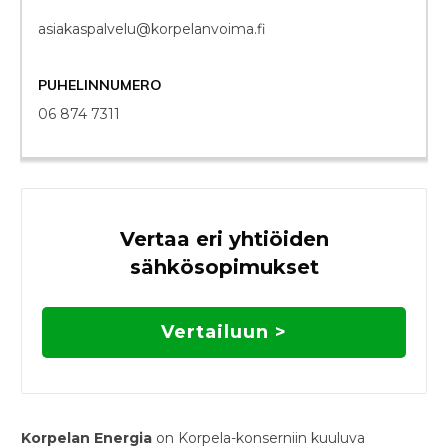
asiakaspalvelu@korpelanvoima.fi
PUHELINNUMERO
06 874 7311
Vertaa eri yhtiöiden
sähkösopimukset
Vertailuun >
Korpelan Energia
on Korpela-konserniin kuuluva