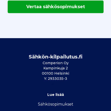
Vertaa sähkösopimukset
Sähkön-kilpailutus.fi
Comperion Oy
Kampinkuja 2
00100 Helsinki
Y: 2933035-3
info@vertailu.sahkon-kilpailutus.fi
Lue lisää
Sähkösopimukse
t