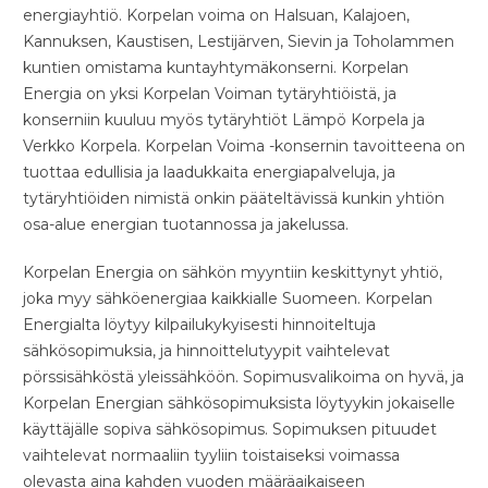
energiayhtiö. Korpelan voima on Halsuan, Kalajoen,
Kannuksen, Kaustisen, Lestijärven, Sievin ja Toholammen
kuntien omistama kuntayhtymäkonserni. Korpelan
Energia on yksi Korpelan Voiman tytäryhtiöistä, ja
konserniin kuuluu myös tytäryhtiöt Lämpö Korpela ja
Verkko Korpela. Korpelan Voima -konsernin tavoitteena on
tuottaa edullisia ja laadukkaita energiapalveluja, ja
tytäryhtiöiden nimistä onkin pääteltävissä kunkin yhtiön
osa-alue energian tuotannossa ja jakelussa.
Korpelan Energia on sähkön myyntiin keskittynyt yhtiö,
joka myy sähköenergiaa kaikkialle Suomeen. Korpelan
Energialta löytyy kilpailukykyisesti hinnoiteltuja
sähkösopimuksia, ja hinnoittelutyypit vaihtelevat
pörssisähköstä yleissähköön. Sopimusvalikoima on hyvä, ja
Korpelan Energian sähkösopimuksista löytyykin jokaiselle
käyttäjälle sopiva sähkösopimus. Sopimuksen pituudet
vaihtelevat normaaliin tyyliin toistaiseksi voimassa
olevasta aina kahden vuoden määräaikaiseen