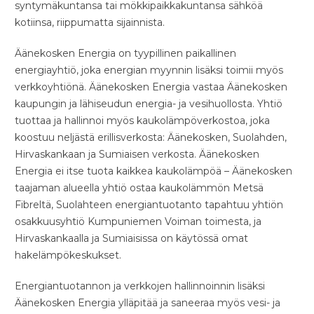
syntymäkuntansa tai mökkipaikkakuntansa sähköä
kotiinsa, riippumatta sijainnista.
Äänekosken Energia on tyypillinen paikallinen
energiayhtiö, joka energian myynnin lisäksi toimii myös
verkkoyhtiönä. Äänekosken Energia vastaa Äänekosken
kaupungin ja lähiseudun energia- ja vesihuollosta. Yhtiö
tuottaa ja hallinnoi myös kaukolämpöverkostoa, joka
koostuu neljästä erillisverkosta: Äänekosken, Suolahden,
Hirvaskankaan ja Sumiaisen verkosta. Äänekosken
Energia ei itse tuota kaikkea kaukolämpöä – Äänekosken
taajaman alueella yhtiö ostaa kaukolämmön Metsä
Fibreltä, Suolahteen energiantuotanto tapahtuu yhtiön
osakkuusyhtiö Kumpuniemen Voiman toimesta, ja
Hirvaskankaalla ja Sumiaisissa on käytössä omat
hakelämpökeskukset.
Energiantuotannon ja verkkojen hallinnoinnin lisäksi
Äänekosken Energia ylläpitää ja saneeraa myös vesi- ja