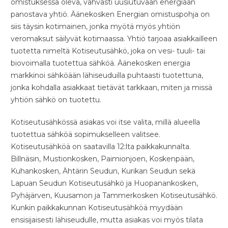
omistuksessa oleva, vahvasti uusiutuvaan energiaan
panostava yhtiö. Äänekosken Energian omistuspohja on
siis täysin kotimainen, jonka myötä myös yhtiön
veromaksut säilyvät kotimaassa. Yhtiö tarjoaa asiakkailleen
tuotetta nimeltä Kotiseutusähkö, joka on vesi- tuuli- tai
biovoimalla tuotettua sähköä. Äänekosken energia
markkinoi sähköään lähiseuduilla puhtaasti tuotettuna,
jonka kohdalla asiakkaat tietävät tarkkaan, miten ja missä
yhtiön sähkö on tuotettu.
Kotiseutusähkössä asiakas voi itse valita, millä alueella
tuotettua sähköä sopimukselleen valitsee.
Kotiseutusähköä on saatavilla 12:lta paikkakunnalta.
Billnäsin, Mustionkosken, Paimionjoen, Koskenpään,
Kuhankosken, Ähtärin Seudun, Kurikan Seudun sekä
Lapuan Seudun Kotiseutusähkö ja Huopanankosken,
Pyhäjärven, Kuusamon ja Tammerkosken Kotiseutusähkö.
Kunkin paikkakunnan Kotiseutusähköä myydään
ensisijaisesti lähiseudulle, mutta asiakas voi myös tilata