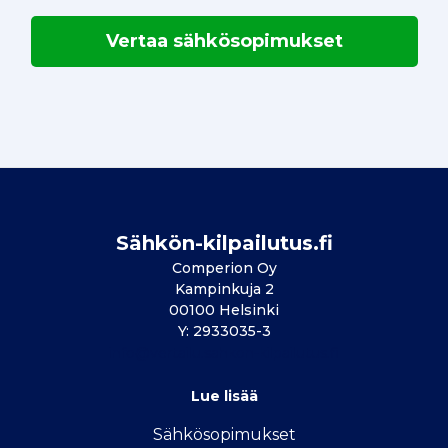
Vertaa sähkösopimukset
Sähkön-kilpailutus.fi
Comperion Oy
Kampinkuja 2
00100 Helsinki
Y: 2933035-3
info@vertailu.sahkon-kilpailutus.fi
Lue lisää
Sähkösopimukse
t