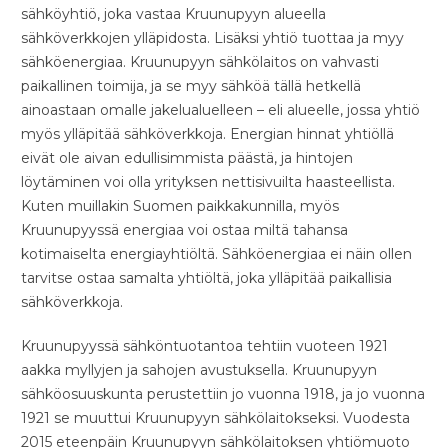
sähköyhtiö, joka vastaa Kruunupyyn alueella
sähköverkkojen ylläpidosta. Lisäksi yhtiö tuottaa ja myy
sähköenergiaa. Kruunupyyn sähkölaitos on vahvasti
paikallinen toimija, ja se myy sähköä tällä hetkellä
ainoastaan omalle jakelualuelleen – eli alueelle, jossa yhtiö
myös ylläpitää sähköverkkoja. Energian hinnat yhtiöllä
eivät ole aivan edullisimmista päästä, ja hintojen
löytäminen voi olla yrityksen nettisivuilta haasteellista.
Kuten muillakin Suomen paikkakunnilla, myös
Kruunupyyssä energiaa voi ostaa miltä tahansa
kotimaiselta energiayhtiöltä. Sähköenergiaa ei näin ollen
tarvitse ostaa samalta yhtiöltä, joka ylläpitää paikallisia
sähköverkkoja.
Kruunupyyssä sähköntuotantoa tehtiin vuoteen 1921
aakka myllyjen ja sahojen avustuksella. Kruunupyyn
sähköosuuskunta perustettiin jo vuonna 1918, ja jo vuonna
1921 se muuttui Kruunupyyn sähkölaitokseksi. Vuodesta
2015 eteenpäin Kruunupyyn sähkölaitoksen yhtiömuoto