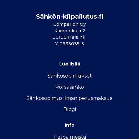
Sähkön-kilpailutus.fi
Comperion Oy
Kampinkuja 2
00100 Helsinki
Y: 2933035-3
info@vertailu.sahkon-kilpailutus.fi
Lue lisää
Sähkösopimukse
t
Pörssisähkö
Sähkösopimus ilman perusmaksua
Blogi
Info
Tietoa meistä