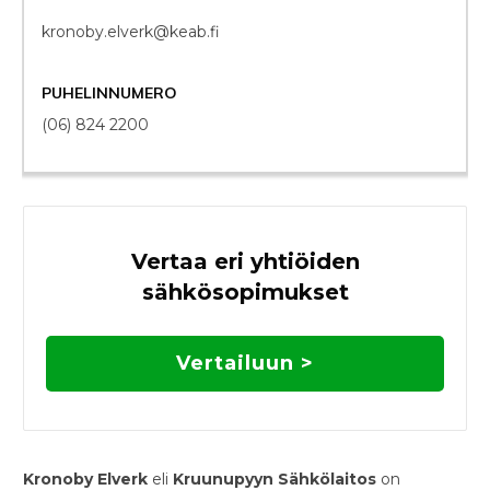
kronoby.elverk@keab.fi
PUHELINNUMERO
(06) 824 2200
Vertaa eri yhtiöiden
sähkösopimukset
Vertailuun >
Kronoby Elverk
eli
Kruunupyyn Sähkölaitos
on