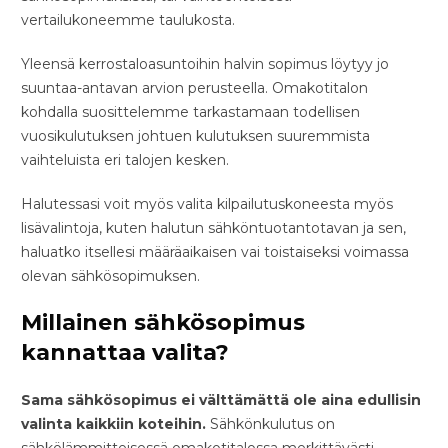
vertailukoneemme taulukosta.
Yleensä kerrostaloasuntoihin halvin sopimus löytyy jo
suuntaa-antavan arvion perusteella. Omakotitalon
kohdalla suosittelemme tarkastamaan todellisen
vuosikulutuksen johtuen kulutuksen suuremmista
vaihteluista eri talojen kesken.
Halutessasi voit myös valita kilpailutuskoneesta myös
lisävalintoja, kuten halutun sähköntuotantotavan ja sen,
haluatko itsellesi määräaikaisen vai toistaiseksi voimassa
olevan sähkösopimuksen.
Millainen sähkösopimus
kannattaa valita?
Sama sähkösopimus ei välttämättä ole aina edullisin
valinta kaikkiin koteihin.
Sähkönkulutus on
sähkölämmitteisessä omakotitalossa merkittävästi