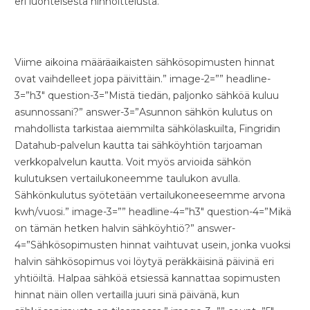
eri luonteisesta hinnoittelusta.
Viime aikoina määräaikaisten sähkösopimusten hinnat
ovat vaihdelleet jopa päivittäin.” image-2=”” headline-
3=”h3″ question-3=”Mistä tiedän, paljonko sähköä kuluu
asunnossani?” answer-3=”Asunnon sähkön kulutus on
mahdollista tarkistaa aiemmilta sähkölaskuilta, Fingridin
Datahub-palvelun kautta tai sähköyhtiön tarjoaman
verkkopalvelun kautta. Voit myös arvioida sähkön
kulutuksen vertailukoneemme taulukon avulla.
Sähkönkulutus syötetään vertailukoneeseemme arvona
kwh/vuosi.” image-3=”” headline-4=”h3″ question-4=”Mikä
on tämän hetken halvin sähköyhtiö?” answer-
4=”Sähkösopimusten hinnat vaihtuvat usein, jonka vuoksi
halvin sähkösopimus voi löytyä peräkkäisinä päivinä eri
yhtiöiltä. Halpaa sähköä etsiessä kannattaa sopimusten
hinnat näin ollen vertailla juuri sinä päivänä, kun