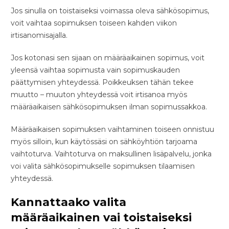
Jos sinulla on toistaiseksi voimassa oleva sähkösopimus,
voit vaihtaa sopimuksen toiseen kahden viikon
irtisanomisajalla.
Jos kotonasi sen sijaan on määräaikainen sopimus, voit
yleensä vaihtaa sopimusta vain sopimuskauden
päättymisen yhteydessä. Poikkeuksen tähän tekee
muutto – muuton yhteydessä voit irtisanoa myös
määräaikaisen sähkösopimuksen ilman sopimussakkoa.
Määräaikaisen sopimuksen vaihtaminen toiseen onnistuu
myös silloin, kun käytössäsi on sähköyhtiön tarjoama
vaihtoturva. Vaihtoturva on maksullinen lisäpalvelu, jonka
voi valita sähkösopimukselle sopimuksen tilaamisen
yhteydessä.
Kannattaako valita
määräaikainen vai toistaiseksi