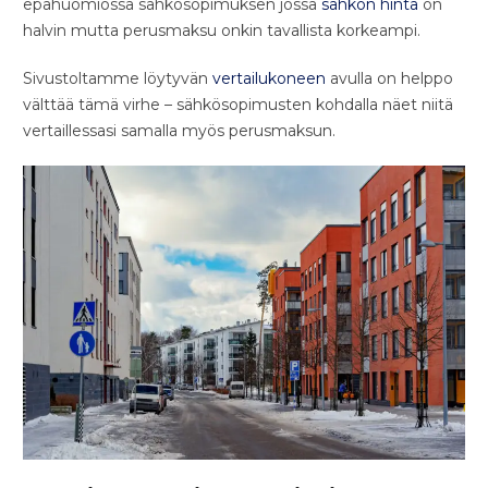
epähuomiossa sähkösopimuksen jossa
sähkön hinta
on
halvin mutta perusmaksu onkin tavallista korkeampi.
Sivustoltamme löytyvän
vertailukoneen
avulla on helppo
välttää tämä virhe – sähkösopimusten kohdalla näet niitä
vertaillessasi samalla myös perusmaksun.