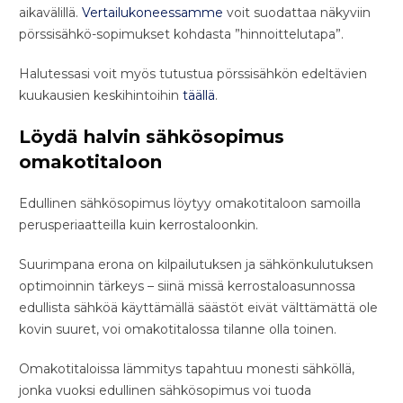
aikavälillä.
Vertailukoneessamme
voit suodattaa näkyviin
pörssisähkö-sopimukset kohdasta ”hinnoittelutapa”.
Halutessasi voit myös tutustua pörssisähkön edeltävien
kuukausien keskihintoihin
täällä
.
Löydä halvin sähkösopimus
omakotitaloon
Edullinen sähkösopimus löytyy omakotitaloon samoilla
perusperiaatteilla kuin kerrostaloonkin.
Suurimpana erona on kilpailutuksen ja sähkönkulutuksen
optimoinnin tärkeys – siinä missä kerrostaloasunnossa
edullista sähköä käyttämällä säästöt eivät välttämättä ole
kovin suuret, voi omakotitalossa tilanne olla toinen.
Omakotitaloissa lämmitys tapahtuu monesti sähköllä,
jonka vuoksi edullinen sähkösopimus voi tuoda