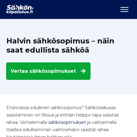
Halvin sähkösopimus – näin
saat edullista sähköä
Vertaa
sähkösopimukset
Etsinnässä edullinen sähkösopimus? Sähkölaskussa
säästäminen on fiksua ja erittäin helppo tapa säästää
rahaa. Vertailemalla
sähkösopimukset
ja valitsemalla
itsellesi edullisimman vaihtoehdon säästät rahaa
käytännössä ilman haittapuolia.