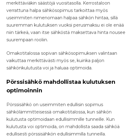
merkittäviäkin säästöjä vuositasolla. Kerrostaloon
verrattuna halpa sähkösopimus tarkoittaa myös
useimmiten nimenomaan halpaa sähkön hintaa, sillä
suuremman kulutuksen vuoksi perusmaksu ei ole enää
niin tärkeä, vaan itse sähköstä maksettava hinta nousee
suurempaan rooliin.
Omakotitalossa sopivan sähkösopimuksen valintaan
vaikuttaa merkittävästi myös se, kuinka paljon
sähkönkulutusta voi ja haluaa optimoida.
Pörssisähkö mahdollistaa kulutuksen
optimoinnin
Pörssisähkö on useimmiten edullisin sopimus
sähkölämmitteisessä omakotitalossa, kun sähkön
kulutusta optimoidaan edullisimmille tunneille. Kun
kulutusta voi optimoida, on mahdollista saada sähköä
edullisesti pörssisähkön edullisimmilla tunneilla.