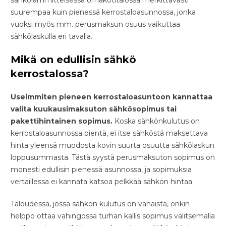
suurempaa kuin pienessä kerrostaloasunnossa, jonka
vuoksi myös mm. perusmaksun osuus vaikuttaa
sähkölaskulla eri tavalla.
Mikä on edullisin sähkö
kerrostalossa?
Useimmiten pieneen kerrostaloasuntoon kannattaa
valita kuukausimaksuton sähkösopimus tai
pakettihintainen sopimus.
Koska sähkönkulutus on
kerrostaloasunnossa pientä, ei itse sähköstä maksettava
hinta yleensä muodosta kovin suurta osuutta sähkölaskun
loppusummasta. Tästä syystä perusmaksuton sopimus on
monesti edullisin pienessä asunnossa, ja sopimuksia
vertaillessa ei kannata katsoa pelkkää sähkön hintaa.
Taloudessa, jossa sähkön kulutus on vähäistä, onkin
helppo ottaa vahingossa turhan kallis sopimus valitsemalla