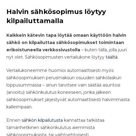
Halvin sähkösopimus löytyy
kilpailuttamalla
Kaikkein kätevin tapa löytää omaan käyttöön halvin
sähkö on kilpailuttaa sähkösopimukset toimintaan
erikoistuneella verkkosivustolla
– kuten tällä, jolla juuri
nyt olet. Sähkösopimusten vertailukone löytyy
täältä
.
Vertailukoneemme huomioi automaattisesti myös
sähkösopimuksen perusmaksun osuuden sähkölaskun
loppusummassa – sinun tarvitsee vain säätää asuntosi
(arvioitu) sähkönkulutus koneeseen, jonka jälkeen
sähkösopimukset järjestyvät automaattisesti halvimmasta
kalleimpaan.
Ennen
sähkön kilpailutusta
kannattaa tarkistaa
tämänhetkinen sähkönkulutus aiemmista
sähkösopimuksista, tai vaihtoehtoisesti