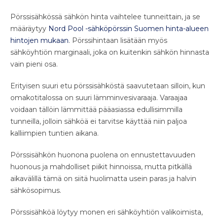
Pörssisähkössä sähkön hinta vaihtelee tunneittain, ja se
määräytyy
Nord Pool -sähköpörssin Suomen hinta-alueen
hintojen mukaan
. Pörssihintaan lisätään myös
sähköyhtiön marginaali, joka on kuitenkin sähkön hinnasta
vain pieni osa.
Erityisen suuri etu pörssisähköstä saavutetaan silloin, kun
omakotitalossa on suuri lämminvesivaraaja. Varaajaa
voidaan tällöin lämmittää pääasiassa edullisimmilla
tunneilla, jolloin sähköä ei tarvitse käyttää niin paljoa
kalliimpien tuntien aikana.
Pörssisähkön huonona puolena on ennustettavuuden
huonous ja mahdolliset piikit hinnoissa, mutta pitkällä
aikavälillä tämä on siitä huolimatta usein paras ja halvin
sähkösopimus.
Pörssisähköä löytyy monen eri sähköyhtiön valikoimista,