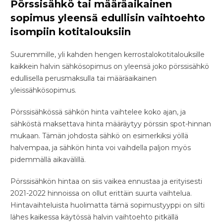
Pörssisähkö tai määräaikainen
sopimus yleensä edullisin vaihtoehto
isompiin kotitalouksiin
Suuremmille, yli kahden hengen kerrostalokotitalouksille
kaikkein halvin sähkösopimus on yleensä joko pörssisähkö
edullisella perusmaksulla tai määräaikainen
yleissähkösopimus.
Pörssisähkössä sähkön hinta vaihtelee koko ajan, ja
sähköstä maksettava hinta määräytyy pörssin spot-hinnan
mukaan. Tämän johdosta sähkö on esimerkiksi yöllä
halvempaa, ja sähkön hinta voi vaihdella paljon myös
pidemmällä aikavälillä.
Pörssisähkön hintaa on siis vaikea ennustaa ja erityisesti
2021-2022 hinnoissa on ollut erittäin suurta vaihtelua.
Hintavaihteluista huolimatta tämä sopimustyyppi on silti
lähes kaikessa käytössä halvin vaihtoehto pitkällä