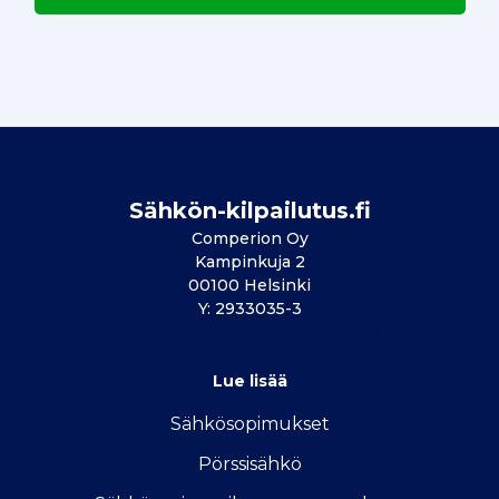
Sähkön-kilpailutus.fi
Comperion Oy
Kampinkuja 2
00100 Helsinki
Y: 2933035-3
info@vertailu.sahkon-kilpailutus.fi
Lue lisää
Sähkösopimukse
t
Pörssisähkö