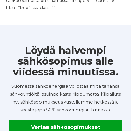
sähkösopimusta on tilaamassa.” image-3=”” count=”5″
html=”true” css_class=””]
Löydä halvempi
sähkösopimus alle
viidessä minuutissa.
Suomessa sähköenergiaa voi ostaa miltä tahansa
sähköyhtiöltä, asuinpaikasta riippumatta. Kilpailuta
nyt sähkösopimukset sivustollamme hetkessä ja
säästä jopa 50% sähköenergian hinnassa.
Vertaa sähkösopimukset