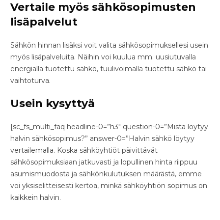
Vertaile myös sähkösopimusten
lisäpalvelut
Sähkön hinnan lisäksi voit valita sähkösopimuksellesi usein
myös lisäpalveluita. Näihin voi kuulua mm. uusiutuvalla
energialla tuotettu sähkö, tuulivoimalla tuotettu sähkö tai
vaihtoturva.
Usein kysyttyä
[sc_fs_multi_faq headline-0=”h3″ question-0=”Mistä löytyy
halvin sähkösopimus?” answer-0=”Halvin sähkö löytyy
vertailemalla. Koska sähköyhtiöt päivittävät
sähkösopimuksiaan jatkuvasti ja lopullinen hinta riippuu
asumismuodosta ja sähkönkulutuksen määrästä, emme
voi yksiselitteisesti kertoa, minkä sähköyhtiön sopimus on
kaikkein halvin.