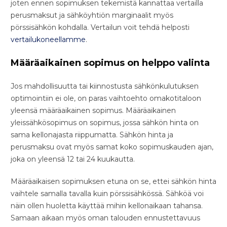
joten ennen sopimuksen tekemistä kannattaa vertailla
perusmaksut ja sähköyhtiön marginaalit myös
pörssisähkön kohdalla. Vertailun voit tehdä helposti
vertailukoneellamme
.
Määräaikainen sopimus on helppo valinta
Jos mahdollisuutta tai kiinnostusta sähkönkulutuksen
optimointiin ei ole, on paras vaihtoehto omakotitaloon
yleensä määräaikainen sopimus. Määräaikainen
yleissähkösopimus on sopimus, jossa sähkön hinta on
sama kellonajasta riippumatta. Sähkön hinta ja
perusmaksu ovat myös samat koko sopimuskauden ajan,
joka on yleensä 12 tai 24 kuukautta.
Määräaikaisen sopimuksen etuna on se, ettei sähkön hinta
vaihtele samalla tavalla kuin pörssisähkössä. Sähköä voi
näin ollen huoletta käyttää mihin kellonaikaan tahansa.
Samaan aikaan myös oman talouden ennustettavuus