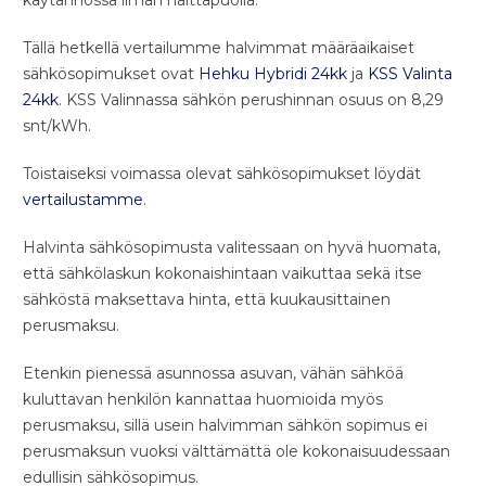
Tällä hetkellä vertailumme halvimmat määräaikaiset
sähkösopimukset ovat
Hehku Hybridi 24kk
ja
KSS Valinta
24kk
. KSS Valinnassa sähkön perushinnan osuus on 8,29
snt/kWh.
Toistaiseksi voimassa olevat sähkösopimukset löydät
vertailustamme
.
Halvinta sähkösopimusta valitessaan on hyvä huomata,
että sähkölaskun kokonaishintaan vaikuttaa sekä itse
sähköstä maksettava hinta, että kuukausittainen
perusmaksu.
Etenkin pienessä asunnossa asuvan, vähän sähköä
kuluttavan henkilön kannattaa huomioida myös
perusmaksu, sillä usein halvimman sähkön sopimus ei
perusmaksun vuoksi välttämättä ole kokonaisuudessaan
edullisin sähkösopimus.