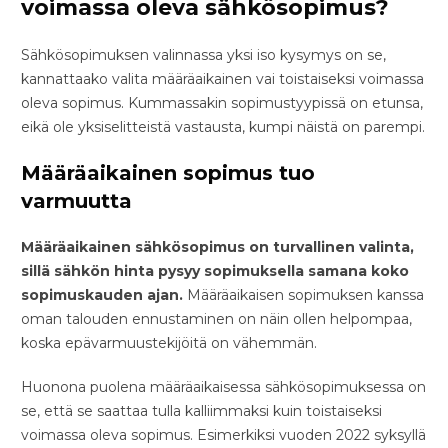
voimassa oleva sähkösopimus?
Sähkösopimuksen valinnassa yksi iso kysymys on se,
kannattaako valita määräaikainen vai toistaiseksi voimassa
oleva sopimus. Kummassakin sopimustyypissä on etunsa,
eikä ole yksiselitteistä vastausta, kumpi näistä on parempi.
Määräaikainen sopimus tuo
varmuutta
Määräaikainen sähkösopimus on turvallinen valinta,
sillä sähkön hinta pysyy sopimuksella samana koko
sopimuskauden ajan.
Määräaikaisen sopimuksen kanssa
oman talouden ennustaminen on näin ollen helpompaa,
koska epävarmuustekijöitä on vähemmän.
Huonona puolena määräaikaisessa sähkösopimuksessa on
se, että se saattaa tulla kalliimmaksi kuin toistaiseksi
voimassa oleva sopimus. Esimerkiksi vuoden 2022 syksyllä