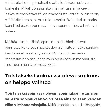
määräaikaiset sopimukset ovat olleet huomattavan
korkealla. Mikäli pörssisähkön hinnat tämän jälkeen
laskevat merkittävästi, on mahdollista, että tuolloin tehty
määräaikainen sopimus tulee merkittävästi kalliimmaksi
kuin toistaiseksi voimassa oleva sopimus, jossa hinta voi
laskea.
Määräaikainen sähkösopimus on lähtökohtaisesti
voimassa koko sopimuskauden ajan, sitoen sekä sähkön
käyttäjää että sähköyhtiötä. Muuton yhteydessä
määräaikainen sähkösopimus on kuitenkin mahdollista
irtisanoa ilman sopimussakkoa.
Toistaiseksi voimassa oleva sopimus
on helppo vaihtaa
Toistaiseksi voimassa olevan sopimuksen etuna on
se, että sopimuksen voi vaihtaa aina toiseen kahden
viikon irtisanomisajalla.
Mikäli markkinoilta siis löytyykin