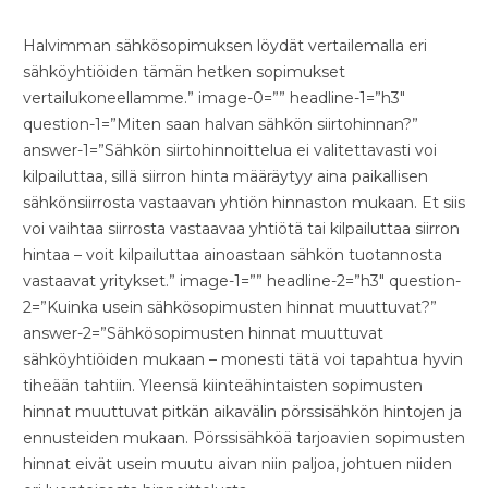
Halvimman sähkösopimuksen löydät vertailemalla eri
sähköyhtiöiden tämän hetken sopimukset
vertailukoneellamme.” image-0=”” headline-1=”h3″
question-1=”Miten saan halvan sähkön siirtohinnan?”
answer-1=”Sähkön siirtohinnoittelua ei valitettavasti voi
kilpailuttaa, sillä siirron hinta määräytyy aina paikallisen
sähkönsiirrosta vastaavan yhtiön hinnaston mukaan. Et siis
voi vaihtaa siirrosta vastaavaa yhtiötä tai kilpailuttaa siirron
hintaa – voit kilpailuttaa ainoastaan sähkön tuotannosta
vastaavat yritykset.” image-1=”” headline-2=”h3″ question-
2=”Kuinka usein sähkösopimusten hinnat muuttuvat?”
answer-2=”Sähkösopimusten hinnat muuttuvat
sähköyhtiöiden mukaan – monesti tätä voi tapahtua hyvin
tiheään tahtiin. Yleensä kiinteähintaisten sopimusten
hinnat muuttuvat pitkän aikavälin pörssisähkön hintojen ja
ennusteiden mukaan. Pörssisähköä tarjoavien sopimusten
hinnat eivät usein muutu aivan niin paljoa, johtuen niiden