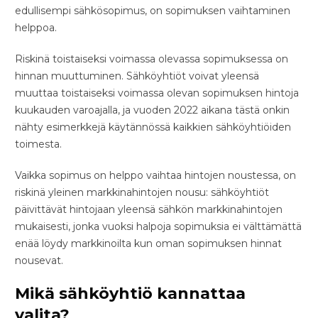
edullisempi sähkösopimus, on sopimuksen vaihtaminen
helppoa.
Riskinä toistaiseksi voimassa olevassa sopimuksessa on
hinnan muuttuminen. Sähköyhtiöt voivat yleensä
muuttaa toistaiseksi voimassa olevan sopimuksen hintoja
kuukauden varoajalla, ja vuoden 2022 aikana tästä onkin
nähty esimerkkejä käytännössä kaikkien sähköyhtiöiden
toimesta.
Vaikka sopimus on helppo vaihtaa hintojen noustessa, on
riskinä yleinen markkinahintojen nousu: sähköyhtiöt
päivittävät hintojaan yleensä sähkön markkinahintojen
mukaisesti, jonka vuoksi halpoja sopimuksia ei välttämättä
enää löydy markkinoilta kun oman sopimuksen hinnat
nousevat.
Mikä sähköyhtiö kannattaa
valita?