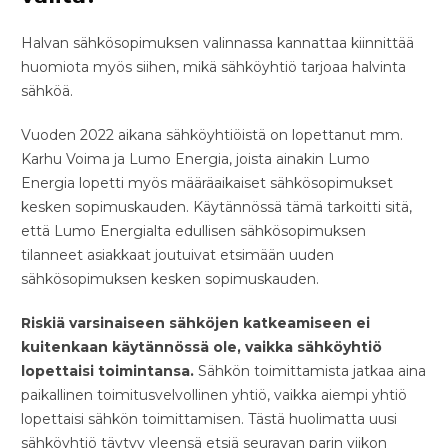
Halvan sähkösopimuksen valinnassa kannattaa kiinnittää
huomiota myös siihen, mikä sähköyhtiö tarjoaa halvinta
sähköä.
Vuoden 2022 aikana sähköyhtiöistä on lopettanut mm.
Karhu Voima ja Lumo Energia, joista ainakin Lumo
Energia lopetti myös määräaikaiset sähkösopimukset
kesken sopimuskauden. Käytännössä tämä tarkoitti sitä,
että Lumo Energialta edullisen sähkösopimuksen
tilanneet asiakkaat joutuivat etsimään uuden
sähkösopimuksen kesken sopimuskauden.
Riskiä varsinaiseen sähköjen katkeamiseen ei
kuitenkaan käytännössä ole, vaikka sähköyhtiö
lopettaisi toimintansa.
Sähkön toimittamista jatkaa aina
paikallinen toimitusvelvollinen yhtiö, vaikka aiempi yhtiö
lopettaisi sähkön toimittamisen. Tästä huolimatta uusi
sähköyhtiö täytyy yleensä etsiä seuravan parin viikon