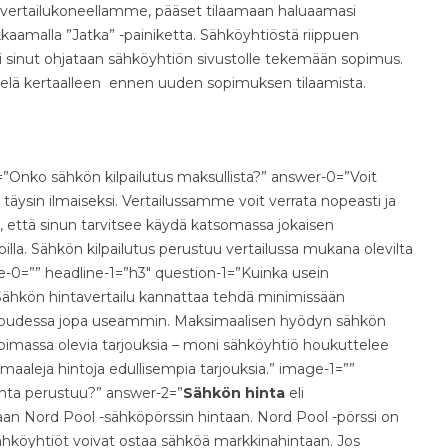
n vertailukoneellamme, pääset tilaamaan haluaamasi
kkaamalla ”Jatka” -painiketta. Sähköyhtiöstä riippuen
i sinut ohjataan sähköyhtiön sivustolle tekemään sopimus.
elä kertaalleen ennen uuden sopimuksen tilaamista.
=”Onko sähkön kilpailutus maksullista?” answer-0=”Voit
äysin ilmaiseksi. Vertailussamme voit verrata nopeasti ja
, että sinun tarvitsee käydä katsomassa jokaisen
lla. Sähkön kilpailutus perustuu vertailussa mukana olevilta
ge-0=”” headline-1=”h3″ question-1=”Kuinka usein
Sähkön hintavertailu kannattaa tehdä minimissään
italoudessa jopa useammin. Maksimaalisen hyödyn sähkön
voimassa olevia tarjouksia – moni sähköyhtiö houkuttelee
rmaaleja hintoja edullisempia tarjouksia.” image-1=””
inta perustuu?” answer-2=”
Sähkön hinta
eli
an Nord Pool -sähköpörssin hintaan. Nord Pool -pörssi on
ähköyhtiöt voivat ostaa sähköä markkinahintaan. Jos