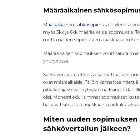
Määräaikainen sähkösopimu
Määräaikainen sähkösopimus
on yleensä voim
myös 3kk ja 6kk määräaikaisia sopimuksia. To
mutta näiden sopimusten asiakkaaseen kohd
Määräaikaisen sopimuksen voi irtisanoa il
yhteydessä.
Sähkövertailua tehdessä kannattaa sopimust
ovat määräaikaisia. Tällöin kannattaa miett
pitkäksi ajaksi vai löytyykö markkinoilta läh
olisi. Monesti edullisimmat sopimukset kuitenk
haluavat sitouttaa asiakkaansa pitkäksi aikaa.
Miten uuden sopimuksen 
sähkövertailun jälkeen?