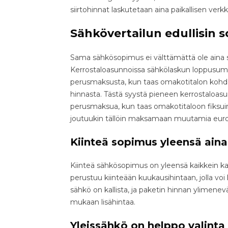
siirtohinnat laskutetaan aina paikallisen ver
Sähkövertailun edullisin 
Sama sähkösopimus ei välttämättä ole aina se 
Kerrostaloasunnoissa sähkölaskun loppusu
perusmaksusta, kun taas omakotitalon kohdal
hinnasta. Tästä syystä pieneen kerrostaloas
perusmaksua, kun taas omakotitaloon fiksuin
joutuukin tällöin maksamaan muutamia euro
Kiinteä sopimus yleensä aina
Kiinteä sähkösopimus on yleensä kaikkein kall
perustuu kiinteään kuukausihintaan, jolla voi
sähkö on kallista, ja paketin hinnan ylimen
mukaan lisähintaa.
Yleissähkö on helppo valinta