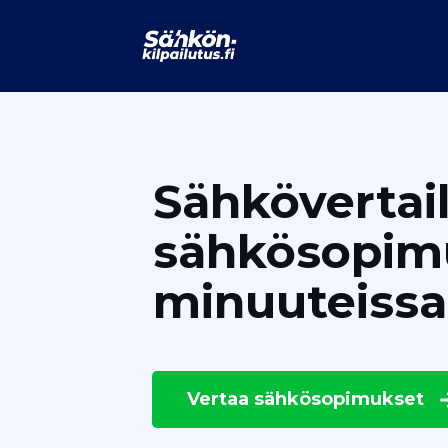
Sähkövertail
sähkösopim
minuuteissa
Vertaa
sähkösopimukset