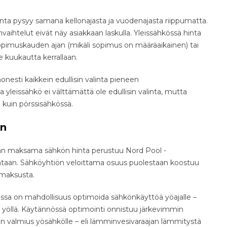
nta pysyy samana kellonajasta ja vuodenajasta riippumatta.
ihtelut eivät näy asiakkaan laskulla. Yleissähkössä hinta
pimuskauden ajan (mikäli sopimus on määräaikainen) tai
 kuukautta kerrallaan.
esti kaikkein edullisin valinta pieneen
leissähkö ei välttämättä ole edullisin valinta, mutta
 kuin pörssisähkössä.
in
aan maksama sähkön hinta perustuu Nord Pool -
intaan. Sähköyhtiön veloittama osuus puolestaan koostuu
imaksusta.
dessa on mahdollisuus optimoida sähkönkäyttöä yöajalle –
ta yöllä. Käytännössä optimointi onnistuu järkevimmin
n valmius yösähkölle – eli lämminvesivaraajan lämmitystä