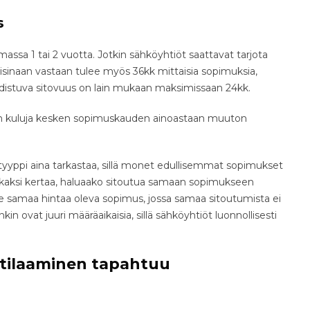
s
assa 1 tai 2 vuotta. Jotkin sähköyhtiöt saattavat tarjota
isinaan vastaan tulee myös 36kk mittaisia sopimuksia,
istuva sitovuus on lain mukaan maksimissaan 24kk.
man kuluja kesken sopimuskauden ainoastaan muuton
yyppi aina tarkastaa, sillä monet edullisemmat sopimukset
iä kaksi kertaa, haluaako sitoutua samaan sopimukseen
elle samaa hintaa oleva sopimus, jossa samaa sitoutumista ei
in ovat juuri määräaikaisia, sillä sähköyhtiöt luonnollisesti
tilaaminen tapahtuu