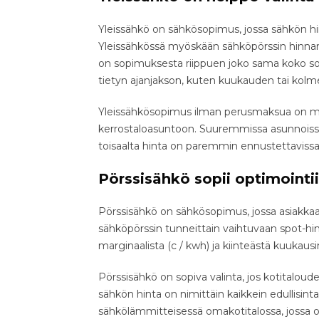
Yleissähkö on sähkösopimus, jossa sähkön hi
Yleissähkössä myöskään sähköpörssin hinnanva
on sopimuksesta riippuen joko sama koko so
tietyn ajanjakson, kuten kuukauden tai kolme
Yleissähkösopimus ilman perusmaksua on mon
kerrostaloasuntoon. Suuremmissa asunnoissa y
toisaalta hinta on paremmin ennustettavissa
Pörssisähkö sopii optimointi
Pörssisähkö on sähkösopimus, jossa asiakk
sähköpörssin tunneittain vaihtuvaan spot-h
marginaalista (c / kwh) ja kiinteästä kuukaus
Pörssisähkö on sopiva valinta, jos kotitalou
sähkön hinta on nimittäin kaikkein edullisin
sähkölämmitteisessä omakotitalossa, jossa o