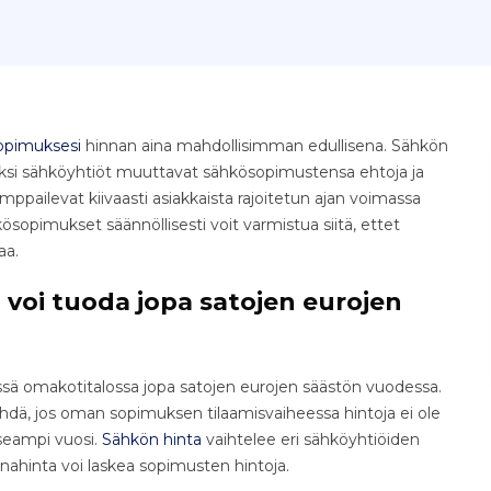
opimuksesi
hinnan aina mahdollisimman edullisena. Sähkön
uoksi sähköyhtiöt muuttavat sähkösopimustensa ehtoja ja
amppailevat kiivaasti asiakkaista rajoitetun ajan voimassa
kösopimukset säännöllisesti voit varmistua siitä, ettet
aa.
voi tuoda jopa satojen eurojen
sä omakotitalossa jopa satojen eurojen säästön vuodessa.
dä, jos oman sopimuksen tilaamisvaiheessa hintoja ei ole
 useampi vuosi.
Sähkön hinta
vaihtelee eri sähköyhtiöiden
inahinta voi laskea sopimusten hintoja.