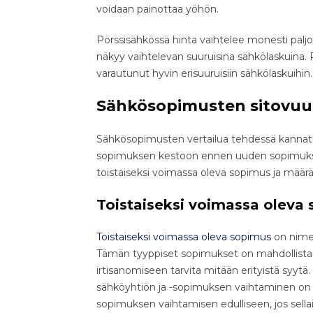
voidaan painottaa yöhön.
Pörssisähkössä hinta vaihtelee monesti pal
näkyy vaihtelevan suuruisina sähkölaskuina. 
varautunut hyvin erisuuruisiin sähkölaskuihin.
Sähkösopimusten sitovuu
Sähkösopimusten vertailua tehdessä kannatt
sopimuksen kestoon ennen uuden sopimuksen
toistaiseksi voimassa oleva sopimus ja määr
Toistaiseksi voimassa oleva
Toistaiseksi voimassa oleva sopimus
on nimen
Tämän tyyppiset sopimukset on mahdollista ir
irtisanomiseen tarvita mitään erityistä syytä
sähköyhtiön ja -sopimuksen vaihtaminen on 
sopimuksen vaihtamisen edulliseen, jos sella