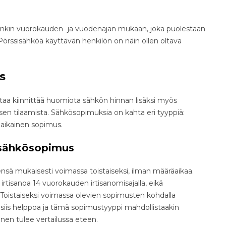
jonkin vuorokauden- ja vuodenajan mukaan, joka puolestaan
Pörssisähköä käyttävän henkilön on näin ollen oltava
s
aa kiinnittää huomiota sähkön hinnan lisäksi myös
 tilaamista. Sähkösopimuksia on kahta eri tyyppiä:
äaikainen sopimus.
 sähkösopimus
sä mukaisesti voimassa toistaiseksi, ilman määräaikaa.
tisanoa 14 vuorokauden irtisanomisajalla, eikä
. Toistaiseksi voimassa olevien sopimusten kohdalla
siis helppoa ja tämä sopimustyyppi mahdollistaakin
inen tulee vertailussa eteen.