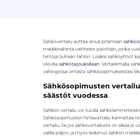
Sähkövertailu auttaa sinua pitämään
sähkös
markkinahinta vaihtelee päivittäin, jonka v
hintoja tiuhaan tahtiin. Lisäksi sähköyhtiöt k
olevilla
sähkötarjouksillaan
. Vertailemalla säh
vahingossa omasta sähkösopimuksestasi liik
Sähkösopimusten vertailu 
säästöt vuodessa
Sähkön vertailu voi tuoda sähkölämmitteises
Sähkösopimusten hintavertailu kannattaa teh
vertailu, tai jos sähkövertailusta on aikaa jo
välillä paljon, ja myös laskenut sähkön markk