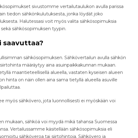
hkösopimukset sivustomme vertailutaulukon avulla parissa
vain tiedon sähkönkulutuksesta, jonka löydät joko
lluksesta. Halutessasi voit myös valita sähkösopimuksia
 sekä sähkösopimuksen tyypin.
oi saavuttaa?
dullisimman sähkösopimuksen. Sähkövertailun avulla sähkön
illä siirtohinta määräytyy aina asuinpaikkakunnan mukaan.
tyllä maantieteellisellä alueella, vastaten kyseisen alueen
n hinta on näin ollen aina sama tietyllä alueella asuville
lpailuttaa.
lee myös sähkövero, jota luonnollisesti ei myöskään voi
lueen mukaan, sähköä voi myydä mikä tahansa Suomessa
sa. Vertailussamme käsitellään sähkösopimuksia eli
omioitu sähköveroa tai siirtohintoja. Sähkövero ja