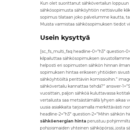
Kun olet suorittanut sähkövertailun loppuu
sähkösopimusta sähköyhtiön nettisivuille kli
sopimus tilataan joko palvelumme kautta, ta
Muista varmistaa sähkösopimuksen tiedot vi
Usein kysyttyä
[sc_fs_multi_faq headline-0=”h3″ question-0
kilpailuttaa sähkösopimuksen sivustollamme t
helposti eri sopimusten sähkön hinnan ilman
sopimuksen hintaa erikseen yhtiöiden sivustoi
sähköyhtiöiltä perittäviin komissioihin.” ima
sähkövertailu kannattaa tehdä?” answer-1=”
vuosittain, paljon sähköä kuluttavassa kot
vertailusta saa metsästämällä lyhyen aikaa 
uusia asiakkaita tarjoamalla merkittävästi no
headline-2=”h3″ question-2=”Mihin sähkön h
sähköenergian hinta
perustuu pohjimmilta
pohjoismaiden yhteinen sähköpörssi, josta s