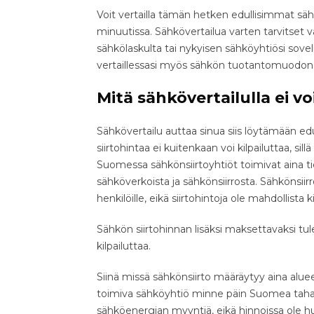
Voit vertailla tämän hetken edullisimmat sä
minuutissa. Sähkövertailua varten tarvitset 
sähkölaskulta tai nykyisen sähköyhtiösi sove
vertaillessasi myös sähkön tuotantomuodon
Mitä sähkövertailulla ei v
Sähkövertailu auttaa sinua siis löytämään e
siirtohintaa ei kuitenkaan voi kilpailuttaa, s
Suomessa sähkönsiirtoyhtiöt toimivat aina tie
sähköverkoista ja sähkönsiirrosta. Sähkönsiirro
henkilöille, eikä siirtohintoja ole mahdollista ki
Sähkön siirtohinnan lisäksi maksettavaksi tu
kilpailuttaa.
Siinä missä sähkönsiirto määräytyy aina a
toimiva sähköyhtiö minne päin Suomea tahan
sähköenergian myyntiä, eikä hinnoissa ole hu