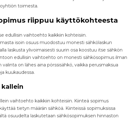
kkoyhtiön toimesta.
sopimus riippuu käyttökohteesta
edullisin vaihtoehto kaikkiin kohteisiin.
mmasta isoin osuus muodostuu monesti sähkölaskun
la laskusta ylivoimaisesti suurin osa koostuu itse sähkön
untoon edullisin vaihtoehto on monesti sähkösopimus ilman
 valinta on lähes aina pörssisähkö, vaikka perusmaksua
ja kuukaudessa.
 kallein
ein vaihtoehto kaikkiin kohteisiin. Kiinteä sopimus
 käyttää tietyn määrän sähköä. Kiinteissä sopimuksissa
evältä osuudelta laskutetaan sähkösopimuksen hinnaston