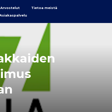
Arvostelut
Tietoa meistä
Asiakaspalvelu
iakkaiden
pimus
an