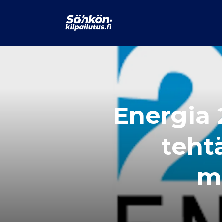
Energia 
teht
m