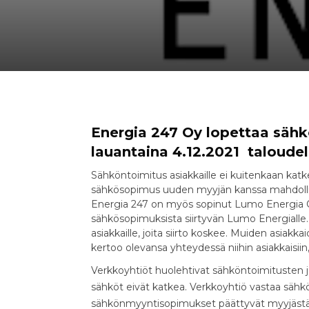
Energia 247 Oy lopettaa sähk
lauantaina 4.12.2021 taloudel
Sähköntoimitus asiakkaille ei kuitenkaan kat
sähkösopimus uuden myyjän kanssa mahdoll
Energia 247 on myös sopinut Lumo Energia Oy
sähkösopimuksista siirtyvän Lumo Energialle. M
asiakkaille, joita siirto koskee. Muiden asia
kertoo olevansa yhteydessä niihin asiakkaisi
Verkkoyhtiöt huolehtivat sähköntoimitusten ja
sähköt eivät katkea. Verkkoyhtiö vastaa sähkö
sähkönmyyntisopimukset päättyvät myyjästä j