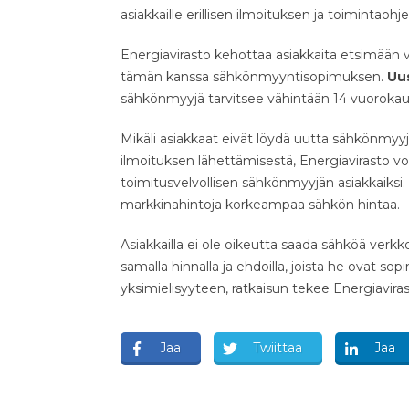
asiakkaille erillisen ilmoituksen ja toimintaohje
Energiavirasto kehottaa asiakkaita etsimään
tämän kanssa sähkönmyyntisopimuksen.
Uus
sähkönmyyjä tarvitsee vähintään 14 vuorokau
Mikäli asiakkaat eivät löydä uutta sähkönmyy
ilmoituksen lähettämisestä, Energiavirasto vo
toimitusvelvollisen sähkönmyyjän asiakkaiksi.
markkinahintoja korkeampaa sähkön hintaa.
Asiakkailla ei ole oikeutta saada sähköä verk
samalla hinnalla ja ehdoilla, joista he ovat so
yksimielisyyteen, ratkaisun tekee Energiaviras
Jaa
Twiittaa
Jaa