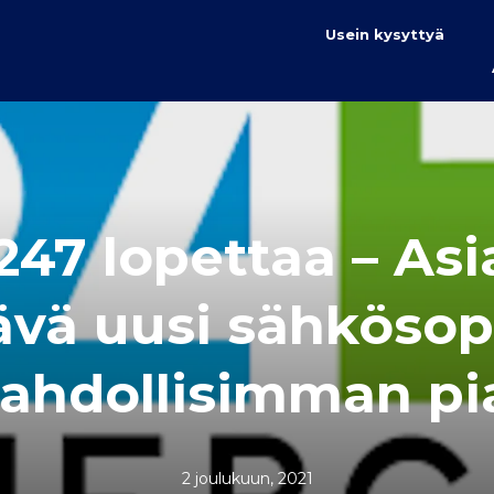
Usein kysyttyä
247 lopettaa – As
ävä uusi sähköso
ahdollisimman pi
2 joulukuun, 2021