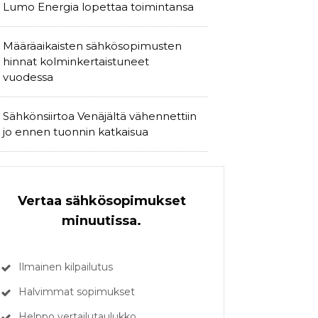
Lumo Energia lopettaa toimintansa
Määräaikaisten sähkösopimusten
hinnat kolminkertaistuneet
vuodessa
Sähkönsiirtoa Venäjältä vähennettiin
jo ennen tuonnin katkaisua
Vertaa sähkösopimukset
minuutissa.
Ilmainen kilpailutus
Halvimmat sopimukset
Helppo vertailutaulukko