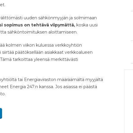
et.
 välittömästi uuden sähkönmyyjän ja solmimaan
i sopimus on tehtävä viipymättä,
koska uusi
tta sähköntoimituksen aloittamiseen.
jää kolmen viikon kuluessa verkkoyhtiön
i siirtää päätöksellään asiakkaat verkkoalueen
 Tämä tarkoittaa yleensä merkittävästi
koyhtiöltä tai Energiaviraston määräämältä myyjältä
pineet Energia 247:n kanssa. Jos asiassa ei päästä
to.