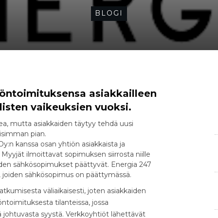
BLOGI
öntoimituksensa asiakkailleen
listen vaikeuksien vuoksi.
kea, mutta asiakkaiden täytyy tehdä uusi
isimman pian.
:n kanssa osan yhtiön asiakkaista ja
yyjät ilmoittavat sopimuksen siirrosta niille
kkaiden sähkösopimukset päättyvät. Energia 247
in, joiden sähkösopimus on päättymässä.
tkumisesta väliaikaisesti, joten asiakkaiden
ntoimituksesta tilanteissa, jossa
ohtuvasta syystä. Verkkoyhtiöt lähettävät