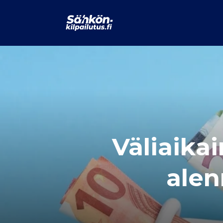
Väliaika
alen