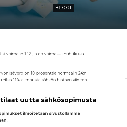
BLOGI
tui voimaan 1.12., ja on voimassa huhtikuun
arvonlisävero on 10 prosenttia normaalin 24:n
 reilun 11% alennusta sähkön hintaan viidedn
tilaat uutta sähkösopimusta
opimukset ilmoitetaan sivustollamme
aan.