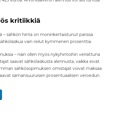
423 euroa. Arvonlisäveron alennus voi siis tuntua
s kritiikkiä
iä – sähkön hinta on moninkertaistunut parissa
sähkölaskua vain reilut kymmenen prosenttia.
muksia – näin ollen myös nykyhintoihin verrattuna
jat saavat sähkölaskusta alennusta, vaikka eivät
alliimman sähkösopimuksen omistajat voivat maksaa
aavat samansuuruisen prosentuaalisen veroedun.