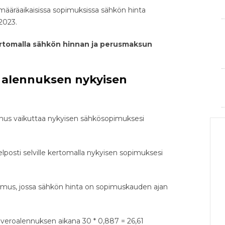
määräaikaisissa sopimuksissa sähkön hinta
2023.
ertomalla sähkön hinnan ja perusmaksun
n alennuksen nykyisen
nnus vaikuttaa nykyisen sähkösopimuksesi
posti selville kertomalla nykyisen sopimuksesi
imus, jossa sähkön hinta on sopimuskauden ajan
 veroalennuksen aikana 30 * 0,887 = 26,61