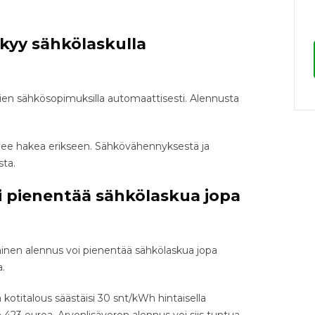
kyy sähkölaskulla
ien sähkösopimuksilla automaattisesti. Alennusta
.
lee hakea erikseen. Sähkövähennyksestä ja
sta.
i pienentää sähkölaskua jopa
ainen alennus voi pienentää sähkölaskua jopa
a.
otitalous säästäisi 30 snt/kWh hintaisella