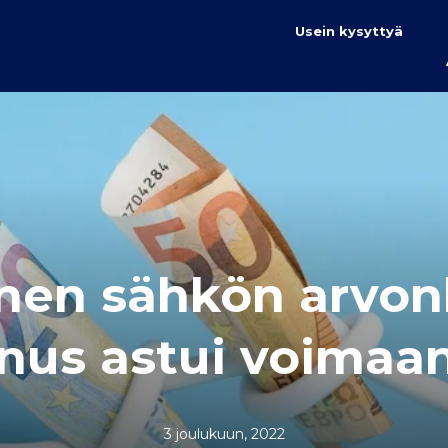
Usein kysyttyä
inen sähkön arvon
nus astui voimaan 
3 joulukuun, 2022