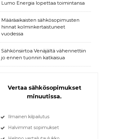
Lumo Energia lopettaa toimintansa
Määräaikaisten sähkösopimusten
hinnat kolminkertaistuneet
vuodessa
Sähkönsiirtoa Venäjältä vähennettiin
jo ennen tuonnin katkaisua
Vertaa sähkösopimukset
minuutissa.
Ilmainen kilpailutus
Halvimmat sopimukset
Helppo vertailutaulukko