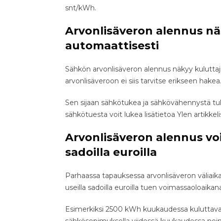
snt/kWh.
Arvonlisäveron alennus nä
automaattisesti
Sähkön arvonlisäveron alennus näkyy kuluttaj
arvonlisäveroon ei siis tarvitse erikseen hakea
Sen sijaan sähkötukea ja sähkövähennystä tu
sähkötuesta voit lukea lisätietoa Ylen artikkeli
Arvonlisäveron alennus vo
sadoilla euroilla
Parhaassa tapauksessa arvonlisäveron väliaik
useilla sadoilla euroilla tuen voimassaoloaikan
Esimerkiksi 2500 kWh kuukaudessa kuluttava k