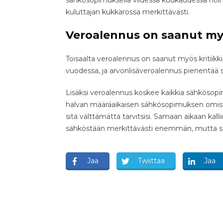
sähkösopimuksella viidessä kuukaudessa noin 
kuluttajan kukkarossa merkittävästi.
Veroalennus on saanut myö
Toisaalta veroalennus on saanut myös kritiikk
vuodessa, ja arvonlisäveroalennus pienentää 
Lisäksi veroalennus koskee kaikkia sähkösopi
halvan määräaikaisen sähkösopimuksen omista
sitä välttämättä tarvitsisi. Samaan aikaan k
sähköstään merkittävästi enemmän, mutta s
Jaa
Twiittaa
Jaa