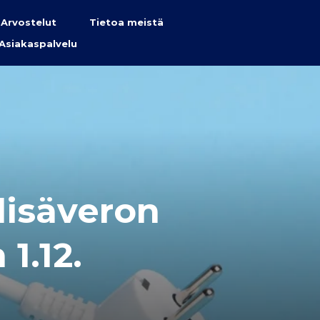
Arvostelut
Tietoa meistä
Asiakaspalvelu
lisäveron
1.12.