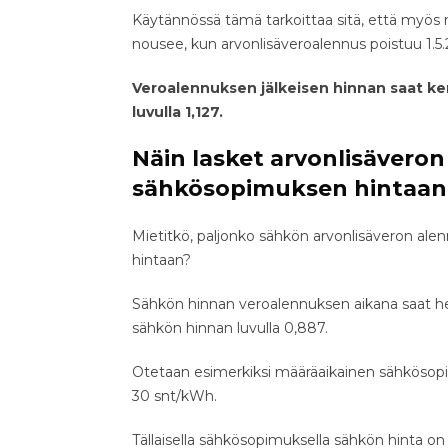
Käytännössä tämä tarkoittaa sitä, että myös 
nousee, kun arvonlisäveroalennus poistuu 1.5.
Veroalennuksen jälkeisen hinnan saat k
luvulla 1,127.
Näin lasket arvonlisävero
sähkösopimuksen hintaan
Mietitkö, paljonko sähkön arvonlisäveron ale
hintaan?
Sähkön hinnan veroalennuksen aikana saat hel
sähkön hinnan luvulla 0,887.
Otetaan esimerkiksi määräaikainen sähkösop
30 snt/kWh.
Tällaisella sähkösopimuksella sähkön hinta on