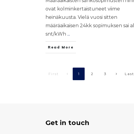
Määräaikaisten sähkösopimusten hin
ovat kolminkertaistuneet viime
heinäkuusta. Vielä vuosi sitten
määräaikaisen 24kk sopimuksen sai al
snt/kWh
...
Read More
First
Las
1
2
3
Get in touch