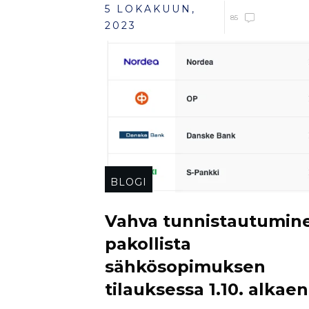
5 LOKAKUUN,
85
2023
BLOGI
Vahva tunnistautumin
pakollista
sähkösopimuksen
tilauksessa 1.10. alkaen