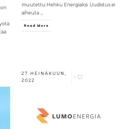
muutettu Hehku Energiaksi. Uudistus ei
 on
aiheuta
...
yötä
Read More
tää
27 HEINÄKUUN,
1
2022