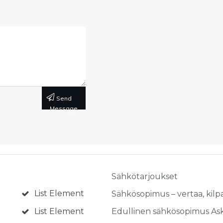
Send
Message
Sähkötarjoukset
List Element
Sähkösopimus – vertaa, kilpa
List Element
Edullinen sähkösopimus As