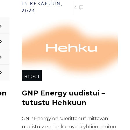
14 KESÄKUUN,
0
2023
BLOGI
en
GNP Energy uudistui –
tutustu Hehkuun
GNP Energy on suorittanut mittavan
uudistuksen, jonka myötä yhtiön nimi on