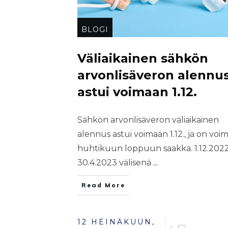
BLOGI
Väliaikainen sähkön
arvonlisäveron alennu
astui voimaan 1.12.
Sähkön arvonlisäveron väliaikainen
alennus astui voimaan 1.12., ja on voi
huhtikuun loppuun saakka. 1.12.2022
30.4.2023 välisenä
...
Read More
12 HEINÄKUUN,