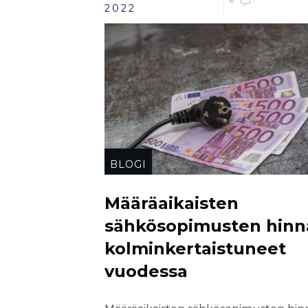
6
2022
BLOGI
Määräaikaisten
sähkösopimusten hinn
kolminkertaistuneet
vuodessa