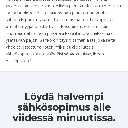
kyseessä kuitenkin suhteellisen pieni kuukausittainen kulu.
Tästä huolimatta – tai oikeastaan juuri tämän vuoksi –
sähkön kilpailutus kannattaisi muistaa tehdä. Nopeasti
puhelinmyyjältä ostettu sähkösopimus voi nimittäin
huomaamattomasti pitkällä aikavälillä tulla maksamaan
yllättävän paljon. Sähkö on täysin samanlaista jokaiselta
yhtiöltä ostettuna, joten miksi et kilpailuttaisi
sähkösopimustasi ja säästäisi sähkökuluissa, ilman
haittapuolia?
Löydä halvempi
sähkösopimus alle
viidessä minuutissa.