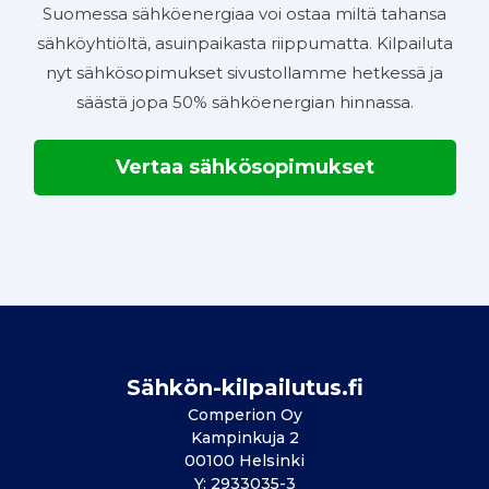
Suomessa sähköenergiaa voi ostaa miltä tahansa
sähköyhtiöltä, asuinpaikasta riippumatta. Kilpailuta
nyt sähkösopimukset sivustollamme hetkessä ja
säästä jopa 50% sähköenergian hinnassa.
Vertaa sähkösopimukset
Sähkön-kilpailutus.fi
Comperion Oy
Kampinkuja 2
00100 Helsinki
Y: 2933035-3