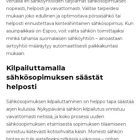
vertailla eri sähköyhtiöiden tarjoamat sähkösopimukset
nopeasti, helposti ja vaivattomasti. Valitse tarpeidesi
mukaan joko edullinen ja optimoitava pörssisähkö tai
helposti ennustettava kiinteähintainen sähkösopimus. Kun
asuinpaikkasi on Espoo, voit valita sähkön toimittajaksi
minkä tahansa suomalaisen sähköyhtiön – ainoastaan
siirtoyhtiö määräytyy automaattisesti paikkakuntasi
mukaan.
Kilpailuttamalla
sähkösopimuksen säästät
helposti
Sähkösopimuksen kilpailuttaminen on helppo tapa säästää
arjen kuluissa. Nykypäivänä sähkön kilpailutus onnistuu
vaivattomasti netissä, ja koko prosessi uuden
sähkösopimuksen etsimisestä sopimuksen tilaamiseen
onnistuu kätevästi kotisohvalta käsin. Monesti sähkön
hintaa ei tule ajatelleeksi pitkässä juoksussa – onhan