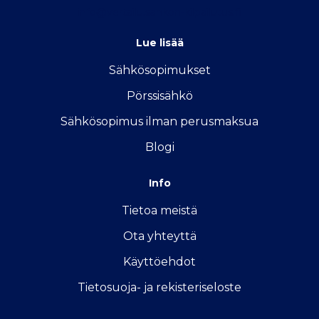
info@vertailu.sahkon-kilpailutus.fi
Lue lisää
Sähkösopimukse
t
Pörssisähkö
Sähkösopimus ilman perusmaksua
Blogi
Info
Tietoa meistä
Ota yhteyttä
Käyttöehdot
Tietosuoja- ja rekisteriseloste