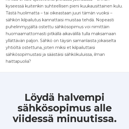
kyseessä kuitenkin suhteellisen pieni kuukausittainen kulu.
Tästä huolimatta – tai oikeastaan juuri tämän vuoksi –
sähkön kilpailutus kannattaisi muistaa tehdä. Nopeasti
puhelinmyyjältä ostettu sähkösopimus voi nimittäin
huomaamattomasti pitkällä aikavälillä tulla maksamaan
yllättävän paljon. Sähkö on täysin samanlaista jokaiselta
yhtiöltä ostettuna, joten miksi et kilpailuttaisi
sähkösopimustasi ja säästäisi sähkökuluissa, ilman
haittapuolia?
Löydä halvempi
sähkösopimus alle
viidessä minuutissa.