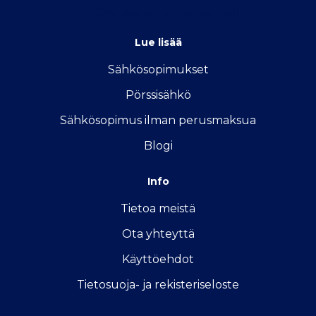
info@vertailu.sahkon-kilpailutus.fi
Lue lisää
Sähkösopimukse
t
Pörssisähkö
Sähkösopimus ilman perusmaksua
Blogi
Info
Tietoa meistä
Ota yhteyttä
Käyttöehdot
Tietosuoja- ja rekisteriseloste