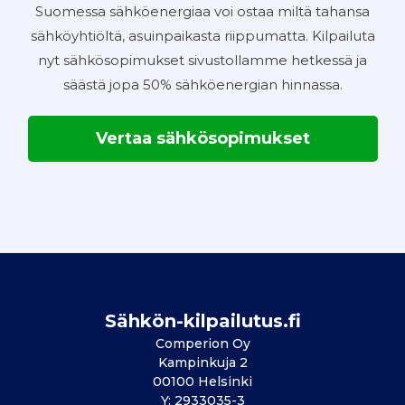
Suomessa sähköenergiaa voi ostaa miltä tahansa
sähköyhtiöltä, asuinpaikasta riippumatta. Kilpailuta
nyt sähkösopimukset sivustollamme hetkessä ja
säästä jopa 50% sähköenergian hinnassa.
Vertaa sähkösopimukset
Sähkön-kilpailutus.fi
Comperion Oy
Kampinkuja 2
00100 Helsinki
Y: 2933035-3