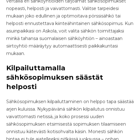
vertailla eri sähköyhtiöiden tarjoamat sähkösopimukset
nopeasti, helposti ja vaivattomasti. Valitse tarpeidesi
mukaan joko edullinen ja optimoitava pörssisähkö tai
helposti ennustettava kiinteähintainen sähkösopimus. Kun
asuinpaikkasi on Askola, voit valita sähkön toimittajaksi
minkä tahansa suomalaisen sähköyhtiön – ainoastaan
siirtoyhtiö määräytyy automaattisesti paikkakuntasi
mukaan.
Kilpailuttamalla
sähkösopimuksen säästät
helposti
Sähkösopimuksen kilpailuttaminen on helppo tapa säästää
arjen kuluissa. Nykypäivänä sähkön kilpailutus onnistuu
vaivattomasti netissä, ja koko prosessi uuden
sähkösopimuksen etsimisestä sopimuksen tilaamiseen
onnistuu kätevästi kotisohvalta käsin. Monesti sähkön
hintaa ei tule ajatelleeksi pitkässä juoksussa – onhan