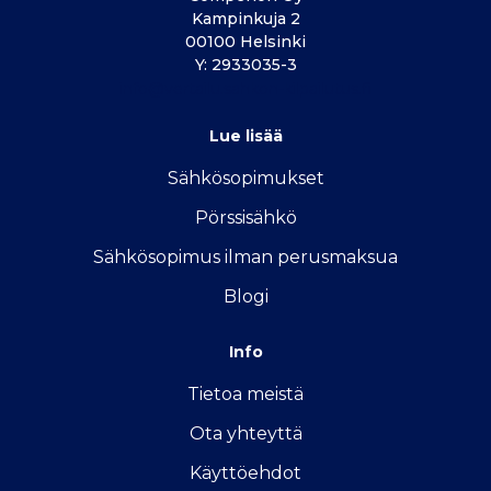
Kampinkuja 2
00100 Helsinki
Y: 2933035-3
info@vertailu.sahkon-kilpailutus.fi
Lue lisää
Sähkösopimukse
t
Pörssisähkö
Sähkösopimus ilman perusmaksua
Blogi
Info
Tietoa meistä
Ota yhteyttä
Käyttöehdot