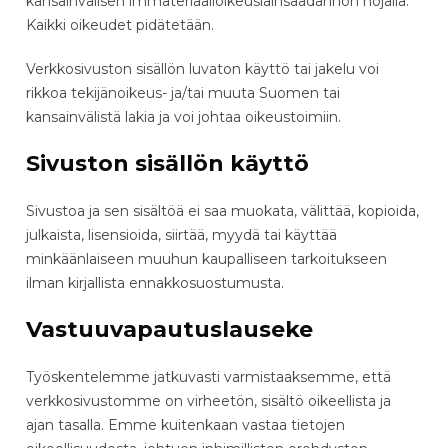
kansainvälisen immateriaalioikeuslainsäädännön nojalla.
Kaikki oikeudet pidätetään.
Verkkosivuston sisällön luvaton käyttö tai jakelu voi
rikkoa tekijänoikeus- ja/tai muuta Suomen tai
kansainvälistä lakia ja voi johtaa oikeustoimiin.
Sivuston sisällön käyttö
Sivustoa ja sen sisältöä ei saa muokata, välittää, kopioida,
julkaista, lisensioida, siirtää, myydä tai käyttää
minkäänlaiseen muuhun kaupalliseen tarkoitukseen
ilman kirjallista ennakkosuostumusta.
Vastuuvapautuslauseke
Työskentelemme jatkuvasti varmistaaksemme, että
verkkosivustomme on virheetön, sisältö oikeellista ja
ajan tasalla. Emme kuitenkaan vastaa tietojen