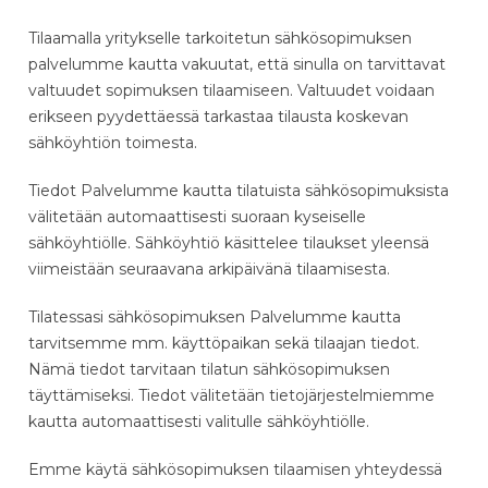
Tilaamalla yritykselle tarkoitetun sähkösopimuksen
palvelumme kautta vakuutat, että sinulla on tarvittavat
valtuudet sopimuksen tilaamiseen. Valtuudet voidaan
erikseen pyydettäessä tarkastaa tilausta koskevan
sähköyhtiön toimesta.
Tiedot Palvelumme kautta tilatuista sähkösopimuksista
välitetään automaattisesti suoraan kyseiselle
sähköyhtiölle. Sähköyhtiö käsittelee tilaukset yleensä
viimeistään seuraavana arkipäivänä tilaamisesta.
Tilatessasi sähkösopimuksen Palvelumme kautta
tarvitsemme mm. käyttöpaikan sekä tilaajan tiedot.
Nämä tiedot tarvitaan tilatun sähkösopimuksen
täyttämiseksi. Tiedot välitetään tietojärjestelmiemme
kautta automaattisesti valitulle sähköyhtiölle.
Emme käytä sähkösopimuksen tilaamisen yhteydessä