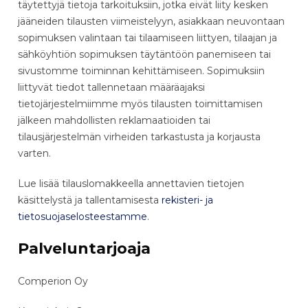
täytettyjä tietoja tarkoituksiin, jotka eivät liity kesken
jääneiden tilausten viimeistelyyn, asiakkaan neuvontaan
sopimuksen valintaan tai tilaamiseen liittyen, tilaajan ja
sähköyhtiön sopimuksen täytäntöön panemiseen tai
sivustomme toiminnan kehittämiseen. Sopimuksiin
liittyvät tiedot tallennetaan määräajaksi
tietojärjestelmiimme myös tilausten toimittamisen
jälkeen mahdollisten reklamaatioiden tai
tilausjärjestelmän virheiden tarkastusta ja korjausta
varten.
Lue lisää tilauslomakkeella annettavien tietojen
käsittelystä ja tallentamisesta
rekisteri- ja
tietosuojaselosteestamme
.
Palveluntarjoaja
Comperion Oy