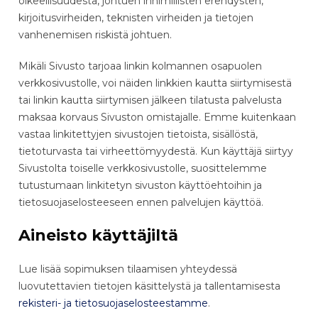
oikeellisuudesta, johtuen inhimillisten erehdysten,
kirjoitusvirheiden, teknisten virheiden ja tietojen
vanhenemisen riskistä johtuen.
Mikäli Sivusto tarjoaa linkin kolmannen osapuolen
verkkosivustolle, voi näiden linkkien kautta siirtymisestä
tai linkin kautta siirtymisen jälkeen tilatusta palvelusta
maksaa korvaus Sivuston omistajalle. Emme kuitenkaan
vastaa linkitettyjen sivustojen tietoista, sisällöstä,
tietoturvasta tai virheettömyydestä. Kun käyttäjä siirtyy
Sivustolta toiselle verkkosivustolle, suosittelemme
tutustumaan linkitetyn sivuston käyttöehtoihin ja
tietosuojaselosteeseen ennen palvelujen käyttöä.
Aineisto käyttäjiltä
Lue lisää sopimuksen tilaamisen yhteydessä
luovutettavien tietojen käsittelystä ja tallentamisesta
rekisteri- ja tietosuojaselosteestamme
.