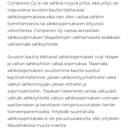
Comperion Oy ei ole sähköä myyvä yritys, eikä yritys ole
osapuolena sivuston kautta tilattavissa
sähkösopimuksissa eikä näin ollen vastaa sähkön
toimittamisesta tai sähkösopimukseen liittyvistä
velvoitteista. Comperion Oy vastaa ainoastaan
sähkösopimuksen tilaajatietojen välittämisestä asiakkaan
valitsemalle sähköyhtiölle.
Sivuston kautta tilattavat sähkösopimukset ovat tilaajan
ja valitun sähköyhtiön välisiä sopimuksia. Tilaamalla
sähkösopimuksen sivustomme kautta suostut
käyttöehtoihimme, yleisiin sähkönmyyntiehtoihin sekä
valitun sähkönmyyjän yleisiin ehtoihin ja
sopimusehtoihin. Tilauksen tekeminen antaa valtuudet
valitulle sähköyhtiölle valitun sähkösopimuksen voimaan
saattamiseen ja tarvittaviin tietojenluovutuksiin tämän
toimeenpanemiseksi. Yrityksille suunnatuilla
sähkösopimuksilla ei ole peruutusoikeutta, ellei yrityksen
tilausehdoissa muuta mainita.