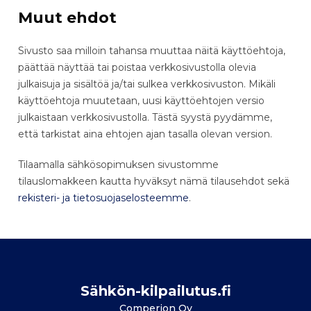
Muut ehdot
Sivusto saa milloin tahansa muuttaa näitä käyttöehtoja,
päättää näyttää tai poistaa verkkosivustolla olevia
julkaisuja ja sisältöä ja/tai sulkea verkkosivuston. Mikäli
käyttöehtoja muutetaan, uusi käyttöehtojen versio
julkaistaan verkkosivustolla. Tästä syystä pyydämme,
että tarkistat aina ehtojen ajan tasalla olevan version.
Tilaamalla sähkösopimuksen sivustomme
tilauslomakkeen kautta hyväksyt nämä tilausehdot sekä
rekisteri- ja tietosuojaselosteemme
.
Sähkön-kilpailutus.fi
Comperion Oy