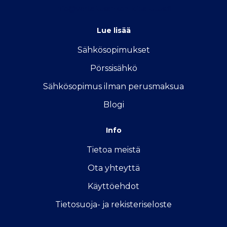
info@vertailu.sahkon-kilpailutus.fi
Lue lisää
Sähkösopimukse
t
Pörssisähkö
Sähkösopimus ilman perusmaksua
Blogi
Info
Tietoa meistä
Ota yhteyttä
Käyttöehdot
Tietosuoja- ja rekisteriseloste