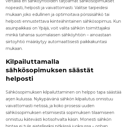
vertailla eri sähköyhtiöiden tarjoamat sähkösopimukset
nopeasti, helposti ja vaivattomasti. Valitse tarpeidesi
mukaan joko edullinen ja optimoitava pörssisähkö tai
helposti ennustettava kiinteähintainen sähkösopimus. Kun
asuinpaikkasi on Ypäjä, voit valita sähkön toimittajaksi
minkä tahansa suomalaisen sähköyhtiön – ainoastaan
siirtoyhtiö määräytyy automaattisesti paikkakuntasi
mukaan.
Kilpailuttamalla
sähkösopimuksen säästät
helposti
Sähkösopimuksen kilpailuttaminen on helppo tapa säästää
arjen kuluissa. Nykypäivänä sähkön kilpailutus onnistuu
vaivattomasti netissä, ja koko prosessi uuden
sähkösopimuksen etsimisestä sopimuksen tilaamiseen
onnistuu kätevästi kotisohvalta käsin. Monesti sähkön
hintaa ei tule ajatelleeksi pitkässä juoksussa – onhan