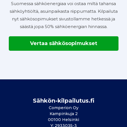
Suomessa sähköenergiaa voi ostaa miltä tahansa
sähköyhtiöltä, asuinpaikasta riippumatta. Kilpailuta
nyt sähkösopimukset sivustollamme hetkessä ja
säästä jopa 50% sähköenergian hinnassa.
Vertaa sähkösopimukset
Sähkön-kilpailutus.fi
Comperion Oy
Kampinkuja 2
00100 Helsinki
Y: 2933035-3