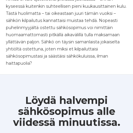
kyseessä kuitenkin suhteellisen pieni kuukausittainen kulu.
Tästä huolimatta – tai oikeastaan juuri tämän vuoksi –
sähkön kilpailutus kannattaisi muistaa tehdä. Nopeasti
puhelinmyyjältä ostettu sähkösopimus voi nimittäin
huomaamattomasti pitkällä aikavälillä tulla maksamaan
yllättävän paljon. Sähkö on täysin samanlaista jokaiselta
yhtiöltä ostettuna, joten miksi et kilpailuttaisi
sähkösopimustasi ja säästäisi sähkökuluissa, ilman
haittapuolia?
Löydä halvempi
sähkösopimus alle
viidessä minuutissa.