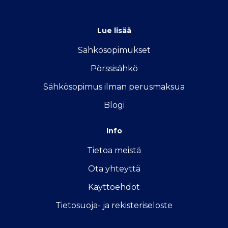
info@vertailu.sahkon-kilpailutus.fi
Lue lisää
Sähkösopimukse
t
Pörssisähkö
Sähkösopimus ilman perusmaksua
Blogi
Info
Tietoa meistä
Ota yhteyttä
Käyttöehdot
Tietosuoja- ja rekisteriseloste