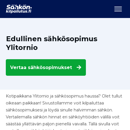
Edullinen sähkösopimus
Ylitornio
Vertaa
sähkösopimukset
Kotipaikkana Ylitornio ja sähkösopimus haussa? Olet tullut
oikeaan paikkaan! Sivustollamme voit kilpailuttaa
sähkösopimuksesi ja löydä sinulle halvimman sähkön.
Vertailemalla sähkön hinnat eri sähköyhtiöiden välillä voit
säästää yllättävän paljon pienellä vaivalla. Tällä sivulla voit