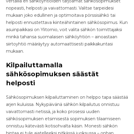
vertailla eri sähköyhtiöiden tarjoamat sähkösopimukset
nopeasti, helposti ja vaivattomasti. Valitse tarpeidesi
mukaan joko edullinen ja optimoitava pörssisähkö tai
helposti ennustettava kiinteähintainen sähkösopimus. Kun
asuinpaikkasi on Ylitornio, voit valita sähkön toimittajaksi
minkä tahansa suomalaisen sähköyhtiön – ainoastaan
siirtoyhtiö määräytyy automaattisesti paikkakuntasi
mukaan.
Kilpailuttamalla
sähkösopimuksen säästät
helposti
Sähkösopimuksen kilpailuttaminen on helppo tapa säästää
arjen kuluissa. Nykypäivänä sähkön kilpailutus onnistuu
vaivattomasti netissä, ja koko prosessi uuden
sähkösopimuksen etsimisestä sopimuksen tilaamiseen
onnistuu kätevästi kotisohvalta käsin. Monesti sähkön
hintaa ei tule ajatelleeksi pitkässä juoksussa – onhan