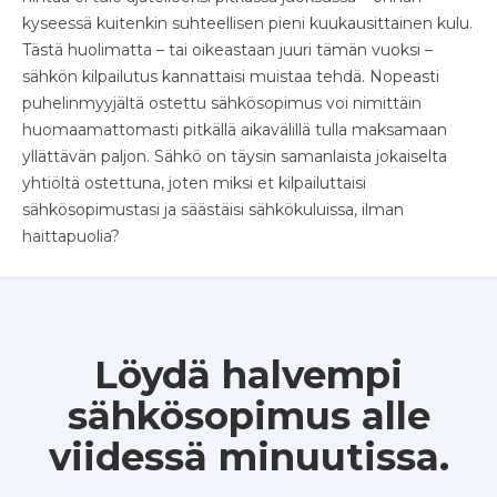
kyseessä kuitenkin suhteellisen pieni kuukausittainen kulu.
Tästä huolimatta – tai oikeastaan juuri tämän vuoksi –
sähkön kilpailutus kannattaisi muistaa tehdä. Nopeasti
puhelinmyyjältä ostettu sähkösopimus voi nimittäin
huomaamattomasti pitkällä aikavälillä tulla maksamaan
yllättävän paljon. Sähkö on täysin samanlaista jokaiselta
yhtiöltä ostettuna, joten miksi et kilpailuttaisi
sähkösopimustasi ja säästäisi sähkökuluissa, ilman
haittapuolia?
Löydä halvempi
sähkösopimus alle
viidessä minuutissa.