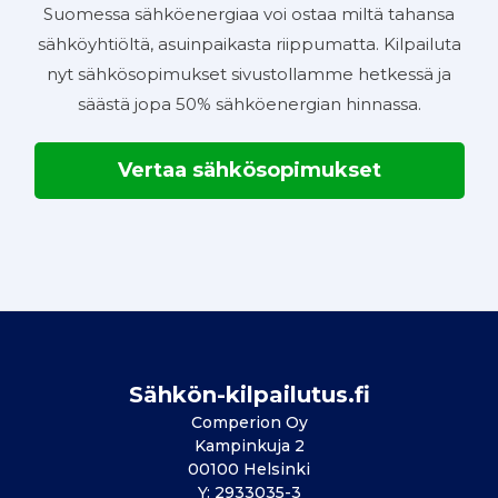
Suomessa sähköenergiaa voi ostaa miltä tahansa
sähköyhtiöltä, asuinpaikasta riippumatta. Kilpailuta
nyt sähkösopimukset sivustollamme hetkessä ja
säästä jopa 50% sähköenergian hinnassa.
Vertaa sähkösopimukset
Sähkön-kilpailutus.fi
Comperion Oy
Kampinkuja 2
00100 Helsinki
Y: 2933035-3