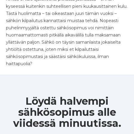
kyseessä kuitenkin suhteellisen pieni kuukausittainen kulu.
Tästä huolimatta – tai oikeastaan juuri tämän vuoksi –
sähkön kilpailutus kannattaisi muistaa tehdä. Nopeasti
puhelinmyyjältä ostettu sähkösopimus voi nimittäin
huomaamattomasti pitkällä aikavälillä tulla maksamaan
yllättävän paljon. Sähkö on täysin samanlaista jokaiselta
yhtiöltä ostettuna, joten miksi et kilpailuttaisi
sähkösopimustasi ja säästäisi sähkökuluissa, ilman
haittapuolia?
Löydä halvempi
sähkösopimus alle
viidessä minuutissa.