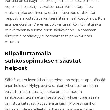
vertailla eri sähköyhtiöiden tarjoamat sähkösopimukset
nopeasti, helposti ja vaivattomasti. Valitse tarpeidesi
mukaan joko edullinen ja optimoitava pörssisähkö tai
helposti ennustettava kiinteähintainen sähkösopimus. Kun
asuinpaikkasi on Vieremä, voit valita sähkön toimittajaksi
minkä tahansa suomalaisen sähköyhtiön – ainoastaan
siirtoyhtiö määräytyy automaattisesti paikkakuntasi
mukaan.
Kilpailuttamalla
sähkösopimuksen säästät
helposti
Sähkösopimuksen kilpailuttaminen on helppo tapa säästää
arjen kuluissa. Nykypäivänä sähkön kilpailutus onnistuu
vaivattomasti netissä, ja koko prosessi uuden
sähkösopimuksen etsimisestä sopimuksen tilaamiseen
onnistuu kätevästi kotisohvalta käsin. Monesti sähkön
hintaa ei tule ajatelleeksi pitkässä juoksussa – onhan