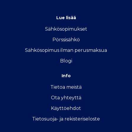
info@vertailu.sahkon-kilpailutus.fi
Lue lisää
Sähkösopimukse
t
Pörssisähkö
Sähkösopimus ilman perusmaksua
Blogi
Info
Tietoa meistä
Ota yhteyttä
Käyttöehdot
Tietosuoja- ja rekisteriseloste