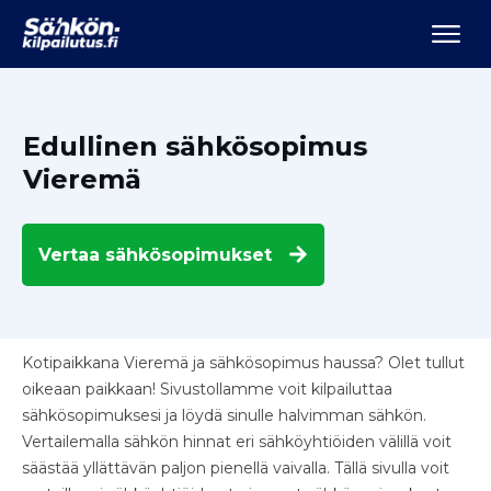
Edullinen sähkösopimus
Vieremä
Vertaa
sähkösopimukset
Kotipaikkana Vieremä ja sähkösopimus haussa? Olet tullut
oikeaan paikkaan! Sivustollamme voit kilpailuttaa
sähkösopimuksesi ja löydä sinulle halvimman sähkön.
Vertailemalla sähkön hinnat eri sähköyhtiöiden välillä voit
säästää yllättävän paljon pienellä vaivalla. Tällä sivulla voit