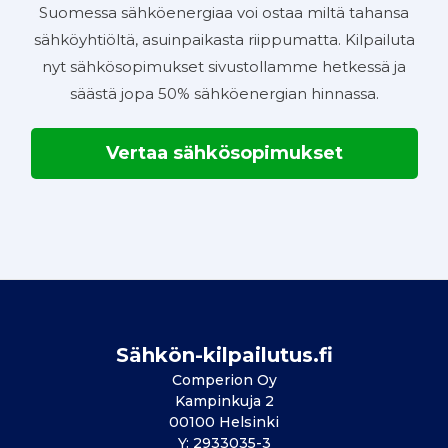
Suomessa sähköenergiaa voi ostaa miltä tahansa
sähköyhtiöltä, asuinpaikasta riippumatta. Kilpailuta
nyt sähkösopimukset sivustollamme hetkessä ja
säästä jopa 50% sähköenergian hinnassa.
Vertaa sähkösopimukset
Sähkön-kilpailutus.fi
Comperion Oy
Kampinkuja 2
00100 Helsinki
Y: 2933035-3