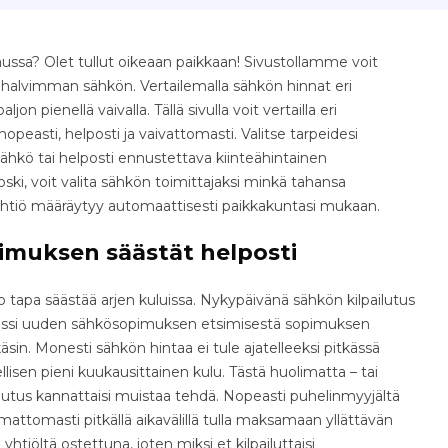
ussa? Olet tullut oikeaan paikkaan! Sivustollamme voit
e halvimman sähkön. Vertailemalla sähkön hinnat eri
jon pienellä vaivalla. Tällä sivulla voit vertailla eri
easti, helposti ja vaivattomasti. Valitse tarpeidesi
ähkö tai helposti ennustettava kiinteähintainen
ki, voit valita sähkön toimittajaksi minkä tahansa
yhtiö määräytyy automaattisesti paikkakuntasi mukaan.
imuksen säästät helposti
tapa säästää arjen kuluissa. Nykypäivänä sähkön kilpailutus
osessi uuden sähkösopimuksen etsimisestä sopimuksen
äsin. Monesti sähkön hintaa ei tule ajatelleeksi pitkässä
isen pieni kuukausittainen kulu. Tästä huolimatta – tai
ilutus kannattaisi muistaa tehdä. Nopeasti puhelinmyyjältä
ttomasti pitkällä aikavälillä tulla maksamaan yllättävän
yhtiöltä ostettuna, joten miksi et kilpailuttaisi