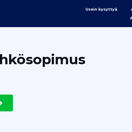
Usein kysyttyä
ähkösopimus