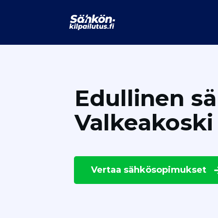
Edullinen s
Valkeakoski
Vertaa
sähkösopimukset