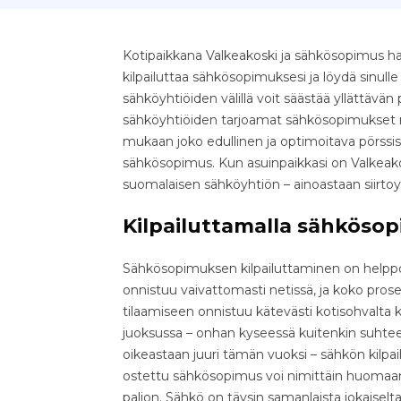
Kotipaikkana Valkeakoski ja sähkösopimus ha
kilpailuttaa sähkösopimuksesi ja löydä sinull
sähköyhtiöiden välillä voit säästää yllättävän pal
sähköyhtiöiden tarjoamat sähkösopimukset nop
mukaan joko edullinen ja optimoitava pörssis
sähkösopimus. Kun asuinpaikkasi on Valkeakos
suomalaisen sähköyhtiön – ainoastaan siirto
Kilpailuttamalla sähkösop
Sähkösopimuksen kilpailuttaminen on helppo 
onnistuu vaivattomasti netissä, ja koko pr
tilaamiseen onnistuu kätevästi kotisohvalta k
juoksussa – onhan kyseessä kuitenkin suhteell
oikeastaan juuri tämän vuoksi – sähkön kilpa
ostettu sähkösopimus voi nimittäin huomaama
paljon. Sähkö on täysin samanlaista jokaiselta 