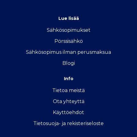
info@vertailu.sahkon-kilpailutus.fi
Lue lisää
Sähkösopimukse
t
Pörssisähkö
Sähkösopimus ilman perusmaksua
Blogi
Info
Tietoa meistä
Ota yhteyttä
Käyttöehdot
Tietosuoja- ja rekisteriseloste