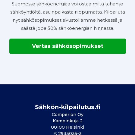
Suomessa sähköenergiaa voi ostaa miltä tahansa
sähköyhtiöltä, asuinpaikasta riippumatta. Kilpailuta
nyt sähkösopimukset sivustollamme hetkessä ja
säästä jopa 50% sähköenergian hinnassa.
Vertaa sähkösopimukset
Sähkön-kilpailutus.fi
Comperion Oy
Kampinkuja 2
00100 Helsinki
Y: 2933035-3