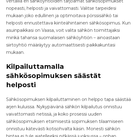
vertailla eri sähköyhtiöiden tarjoamat sähkösopimukset
nopeasti, helposti ja vaivattomasti. Valitse tarpeidesi
mukaan joko edullinen ja optimoitava pörssisähkö tai
helposti ennustettava kiinteähintainen sähkösopimus. Kun
asuinpaikkasi on Vaasa, voit valita sähkön toimittajaksi
minkä tahansa suomalaisen sähköyhtiön – ainoastaan
siirtoyhtiö määräytyy automaattisesti paikkakuntasi
mukaan.
Kilpailuttamalla
sähkösopimuksen säästät
helposti
Sähkösopimuksen kilpailuttaminen on helppo tapa säästää
arjen kuluissa. Nykypäivänä sähkön kilpailutus onnistuu
vaivattomasti netissä, ja koko prosessi uuden
sähkösopimuksen etsimisestä sopimuksen tilaamiseen
onnistuu kätevästi kotisohvalta käsin. Monesti sähkön
hintaa ei tule ajatelleeksi pitkässä juoksussa – onhan