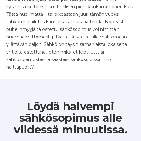
kyseessä kuitenkin suhteellisen pieni kuukausittainen kulu.
Tästä huolimatta – tai oikeastaan juuri tämän vuoksi –
sähkön kilpailutus kannattaisi muistaa tehdä. Nopeasti
puhelinmyyjältä ostettu sähkösopimus voi nimittäin
huomaamattomasti pitkällä aikavälillä tulla maksamaan
yllättävän paljon. Sähkö on täysin samanlaista jokaiselta
yhtiöltä ostettuna, joten miksi et kilpailuttaisi
sähkösopimustasi ja säästäisi sähkökuluissa, ilman
haittapuolia?
Löydä halvempi
sähkösopimus alle
viidessä minuutissa.