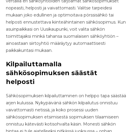
vertailla eri sähköyhtiöiden tarjoamat sähkösopimukset
nopeasti, helposti ja vaivattomasti. Valitse tarpeidesi
mukaan joko edullinen ja optimoitava pörssisähkö tai
helposti ennustettava kiinteähintainen sähkösopimus. Kun
asuinpaikkasi on Uusikaupunki, voit valita sähkön
toimittajaksi minkä tahansa suomalaisen sähköyhtiön –
ainoastaan siirtoyhtiö määräytyy automaattisesti
paikkakuntasi mukaan.
Kilpailuttamalla
sähkösopimuksen säästät
helposti
Sähkösopimuksen kilpailuttaminen on helppo tapa säästää
arjen kuluissa. Nykypäivänä sähkön kilpailutus onnistuu
vaivattomasti netissä, ja koko prosessi uuden
sähkösopimuksen etsimisestä sopimuksen tilaamiseen
onnistuu kätevästi kotisohvalta käsin. Monesti sähkön
hintaa ei tule ajatelleeksi pitkässä juoksussa – onhan