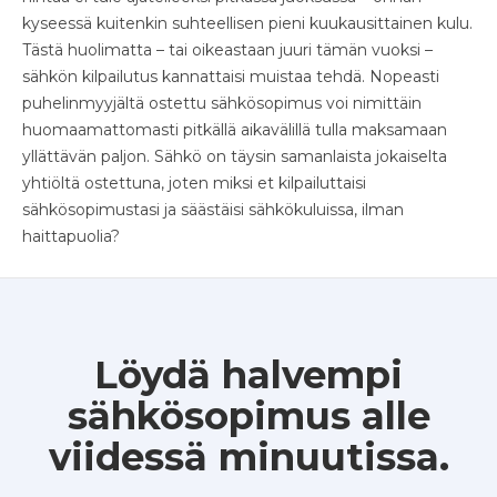
kyseessä kuitenkin suhteellisen pieni kuukausittainen kulu.
Tästä huolimatta – tai oikeastaan juuri tämän vuoksi –
sähkön kilpailutus kannattaisi muistaa tehdä. Nopeasti
puhelinmyyjältä ostettu sähkösopimus voi nimittäin
huomaamattomasti pitkällä aikavälillä tulla maksamaan
yllättävän paljon. Sähkö on täysin samanlaista jokaiselta
yhtiöltä ostettuna, joten miksi et kilpailuttaisi
sähkösopimustasi ja säästäisi sähkökuluissa, ilman
haittapuolia?
Löydä halvempi
sähkösopimus alle
viidessä minuutissa.