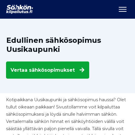
Edullinen sähkösopimus
Uusikaupunki
Vertaa
sähkösopimukset
Kotipaikkana Uusikaupunki ja sähkösopimus haussa? Olet
tullut oikeaan paikkaan! Sivustollamme voit kilpailuttaa
sähkösopimuksesi ja löydä sinulle halvimman sähkön.
Vertailemalla sähkön hinnat eri sähköyhtiöiden välillä voit
säästää yllättävän paljon pienellä vaivalla. Tällä sivulla voit