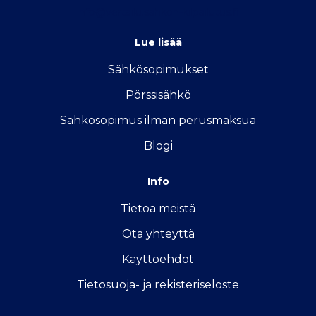
info@vertailu.sahkon-kilpailutus.fi
Lue lisää
Sähkösopimukse
t
Pörssisähkö
Sähkösopimus ilman perusmaksua
Blogi
Info
Tietoa meistä
Ota yhteyttä
Käyttöehdot
Tietosuoja- ja rekisteriseloste