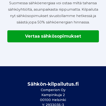
Suomessa sähköenergiaa voi ostaa miltä tahansa
sähköyhtiöltä, asuinpaikasta riippumatta. Kilpailuta
nyt sähkösopimukset sivustollamme hetkessä ja
säästä jopa 50% sähköenergian hinnassa.
Vertaa sähkösopimukset
Sähkön-kilpailutus.fi
Comperion Oy
Kampinkuja 2
00100 Helsinki
Y: 2933035-3