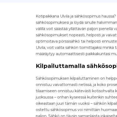
Kotipaikkana Ulvila ja sähkösopimus haussa? O
sähkösopimuksesi ja löydä sinulle halvimman
välillä voit säästää yllättävän paljon pienellä v
sähkösopimukset nopeasti, helposti ja vaivatt
optimoitava pörssisähkö tai helposti ennust
Ulvila, voit valita sähkön toimittajaksi mink
määräytyy automaattisesti paikkakuntasi m
Kilpailuttamalla sähkösop
Sähkösopimuksen kilpailuttaminen on helppo 
onnistuu vaivattomasti netissä, ja koko pr
tilaamiseen onnistuu kätevästi kotisohvalta k
juoksussa – onhan kyseessä kuitenkin suhteell
oikeastaan juuri tämän vuoksi – sähkön kilpa
ostettu sähkösopimus voi nimittäin huomaama
paljon. Sähkö on täysin samanlaista jokaiselta 