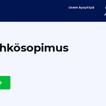
Usein kysyttyä
ähkösopimus