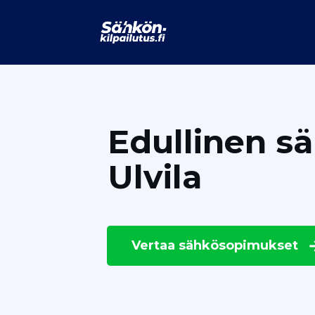
Edullinen s
Ulvila
Vertaa
sähkösopimukset