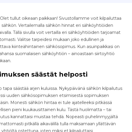
let tullut oikeaan paikkaan! Sivustollamme voit kilpailuttaa
 sähkön. Vertailemalla sähkön hinnat eri sähköyhtiöiden
aivalla. Tällä sivulla voit vertailla eri sähköyhtiöiden tarjoamat
omasti. Valitse tarpeidesi mukaan joko edullinen ja
ettava kiinteähintainen sähkösopimus. Kun asuinpaikkasi on
ä tahansa suomalaisen sähköyhtiön – ainoastaan siirtoyhtiö
ukaan.
imuksen säästät helposti
tapa säästää arjen kuluissa. Nykypäivänä sähkön kilpailutus
osessi uuden sähkösopimuksen etsimisestä sopimuksen
äsin. Monesti sähkön hintaa ei tule ajatelleeksi pitkässä
isen pieni kuukausittainen kulu. Tästä huolimatta – tai
ilutus kannattaisi muistaa tehdä. Nopeasti puhelinmyyjältä
ttomasti pitkällä aikavälillä tulla maksamaan yllättävän
yhtiöltä ostettuna, joten miksi et kilpailuttaisi