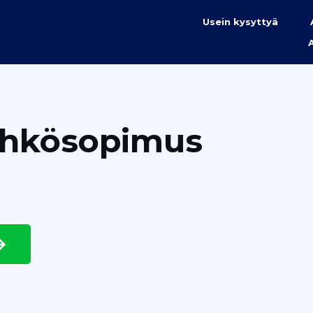
Usein kysyttyä
ähkösopimus