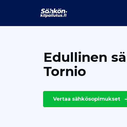
Edullinen s
Tornio
Vertaa
sähkösopimukset