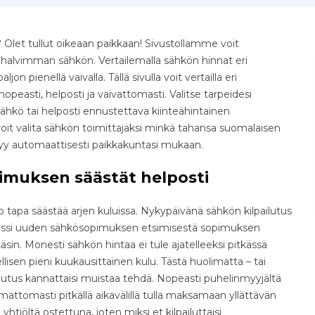
 Olet tullut oikeaan paikkaan! Sivustollamme voit
e halvimman sähkön. Vertailemalla sähkön hinnat eri
jon pienellä vaivalla. Tällä sivulla voit vertailla eri
easti, helposti ja vaivattomasti. Valitse tarpeidesi
ähkö tai helposti ennustettava kiinteähintainen
oit valita sähkön toimittajaksi minkä tahansa suomalaisen
tyy automaattisesti paikkakuntasi mukaan.
imuksen säästät helposti
tapa säästää arjen kuluissa. Nykypäivänä sähkön kilpailutus
osessi uuden sähkösopimuksen etsimisestä sopimuksen
äsin. Monesti sähkön hintaa ei tule ajatelleeksi pitkässä
isen pieni kuukausittainen kulu. Tästä huolimatta – tai
ilutus kannattaisi muistaa tehdä. Nopeasti puhelinmyyjältä
ttomasti pitkällä aikavälillä tulla maksamaan yllättävän
yhtiöltä ostettuna, joten miksi et kilpailuttaisi