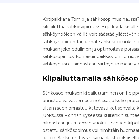
Kotipaikkana Tornio ja sähkösopimus haussa?
kilpailuttaa sähkösopimuksesi ja löydä sinull
sähköyhtiöiden välillä voit säästää yllättävän pal
sähköyhtiöiden tarjoamat sähkösopimukset nop
mukaan joko edullinen ja optimoitava pörssis
sähkösopimus. Kun asuinpaikkasi on Tornio, v
sähköyhtiön – ainoastaan siirtoyhtiö määräy
Kilpailuttamalla sähkösop
Sähkösopimuksen kilpailuttaminen on helppo 
onnistuu vaivattomasti netissä, ja koko pr
tilaamiseen onnistuu kätevästi kotisohvalta k
juoksussa – onhan kyseessä kuitenkin suhteell
oikeastaan juuri tämän vuoksi – sähkön kilpa
ostettu sähkösopimus voi nimittäin huomaama
paljon. Sähkö on täysin samanlaista jokaiselta 