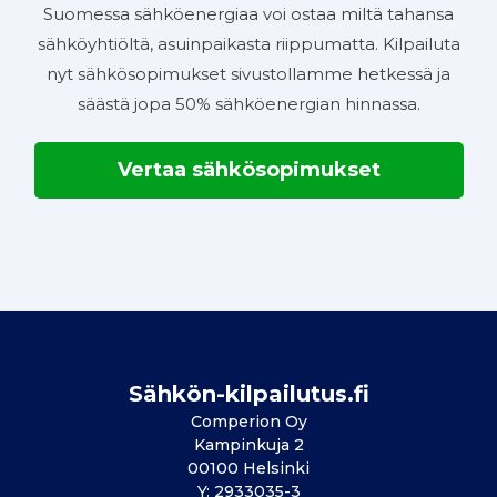
Suomessa sähköenergiaa voi ostaa miltä tahansa
sähköyhtiöltä, asuinpaikasta riippumatta. Kilpailuta
nyt sähkösopimukset sivustollamme hetkessä ja
säästä jopa 50% sähköenergian hinnassa.
Vertaa sähkösopimukset
Sähkön-kilpailutus.fi
Comperion Oy
Kampinkuja 2
00100 Helsinki
Y: 2933035-3