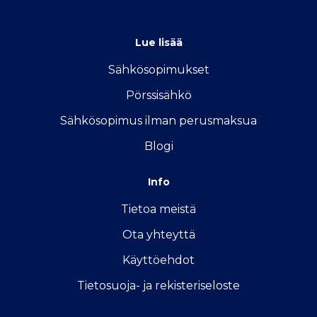
info@vertailu.sahkon-kilpailutus.fi
Lue lisää
Sähkösopimukse
t
Pörssisähkö
Sähkösopimus ilman perusmaksua
Blogi
Info
Tietoa meistä
Ota yhteyttä
Käyttöehdot
Tietosuoja- ja rekisteriseloste