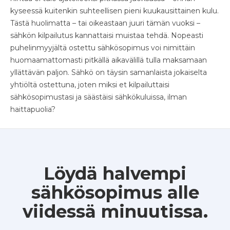
kyseessä kuitenkin suhteellisen pieni kuukausittainen kulu.
Tästä huolimatta – tai oikeastaan juuri tämän vuoksi –
sähkön kilpailutus kannattaisi muistaa tehdä. Nopeasti
puhelinmyyjältä ostettu sähkösopimus voi nimittäin
huomaamattomasti pitkällä aikavälillä tulla maksamaan
yllättävän paljon. Sähkö on täysin samanlaista jokaiselta
yhtiöltä ostettuna, joten miksi et kilpailuttaisi
sähkösopimustasi ja säästäisi sähkökuluissa, ilman
haittapuolia?
Löydä halvempi
sähkösopimus alle
viidessä minuutissa.