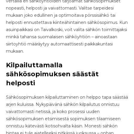
vertailla eri sähköyhtiöiden tarjoamat sähkösopimukset
nopeasti, helposti ja vaivattomasti. Valitse tarpeidesi
mukaan joko edullinen ja optimoitava pörssisähkö tai
helposti ennustettava kiinteähintainen sähkösopimus. Kun
asuinpaikkasi on Taivalkoski, voit valita sähkön toimittajaksi
minkä tahansa suomalaisen sähköyhtiön – ainoastaan
siirtoyhtiö määräytyy automaattisesti paikkakuntasi
mukaan.
Kilpailuttamalla
sähkösopimuksen säästät
helposti
Sähkösopimuksen kilpailuttaminen on helppo tapa säästää
arjen kuluissa. Nykypäivänä sähkön kilpailutus onnistuu
vaivattomasti netissä, ja koko prosessi uuden
sähkösopimuksen etsimisestä sopimuksen tilaamiseen
onnistuu kätevästi kotisohvalta käsin. Monesti sähkön
hintaa ei tule ajatelleeksi pitkässä juoksussa – onhan