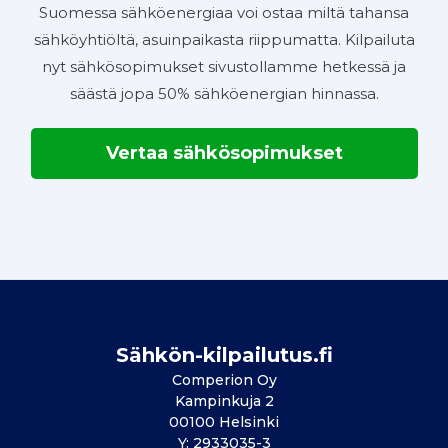
Suomessa sähköenergiaa voi ostaa miltä tahansa
sähköyhtiöltä, asuinpaikasta riippumatta. Kilpailuta
nyt sähkösopimukset sivustollamme hetkessä ja
säästä jopa 50% sähköenergian hinnassa.
Vertaa sähkösopimukset
Sähkön-kilpailutus.fi
Comperion Oy
Kampinkuja 2
00100 Helsinki
Y: 2933035-3