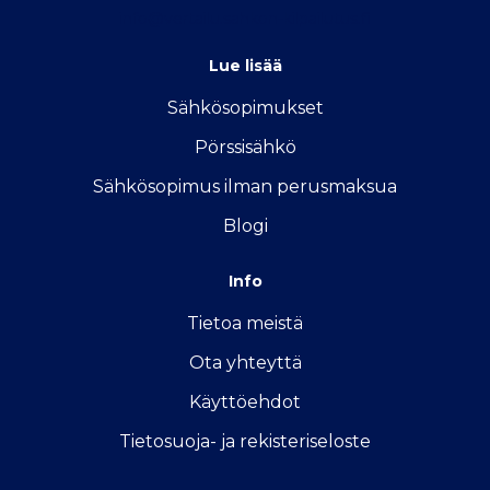
info@vertailu.sahkon-kilpailutus.fi
Lue lisää
Sähkösopimukse
t
Pörssisähkö
Sähkösopimus ilman perusmaksua
Blogi
Info
Tietoa meistä
Ota yhteyttä
Käyttöehdot
Tietosuoja- ja rekisteriseloste