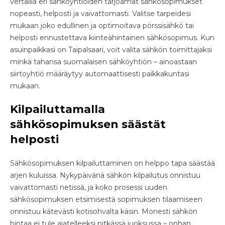
vertailla eri sähköyhtiöiden tarjoamat sähkösopimukset
nopeasti, helposti ja vaivattomasti. Valitse tarpeidesi
mukaan joko edullinen ja optimoitava pörssisähkö tai
helposti ennustettava kiinteähintainen sähkösopimus. Kun
asuinpaikkasi on Taipalsaari, voit valita sähkön toimittajaksi
minkä tahansa suomalaisen sähköyhtiön – ainoastaan
siirtoyhtiö määräytyy automaattisesti paikkakuntasi
mukaan.
Kilpailuttamalla
sähkösopimuksen säästät
helposti
Sähkösopimuksen kilpailuttaminen on helppo tapa säästää
arjen kuluissa. Nykypäivänä sähkön kilpailutus onnistuu
vaivattomasti netissä, ja koko prosessi uuden
sähkösopimuksen etsimisestä sopimuksen tilaamiseen
onnistuu kätevästi kotisohvalta käsin. Monesti sähkön
hintaa ei tule ajatelleeksi pitkässä juoksussa – onhan