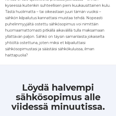
kyseessä kuitenkin suhteellisen pieni kuukausittainen kulu.
Tästä huolimatta – tai oikeastaan juuri tämän vuoksi –
sähkön kilpailutus kannattaisi muistaa tehdä. Nopeasti
puhelinmyyjältä ostettu sähkösopimus voi nimittäin
huomaamattomasti pitkällä aikavälillä tulla maksamaan
yllättävän paljon. Sähkö on täysin samanlaista jokaiselta
yhtiöltä ostettuna, joten miksi et kilpailuttaisi
sähkösopimustasi ja säästäisi sähkökuluissa, ilman
haittapuolia?
Löydä halvempi
sähkösopimus alle
viidessä minuutissa.