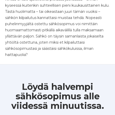
kyseessä kuitenkin suhteellisen pieni kuukausittainen kulu.
Tästä huolimatta – tai oikeastaan juuri tämän vuoksi –
sähkön kilpailutus kannattaisi muistaa tehdä. Nopeasti
puhelinmyyjältä ostettu sähkösopimus voi nimittäin
huomaamattomasti pitkällä aikavälillä tulla maksamaan
yllättävän paljon. Sähkö on täysin samanlaista jokaiselta
yhtiöltä ostettuna, joten miksi et kilpailuttaisi
sähkösopimustasi ja säästäisi sähkökuluissa, ilman
haittapuolia?
Löydä halvempi
sähkösopimus alle
viidessä minuutissa.