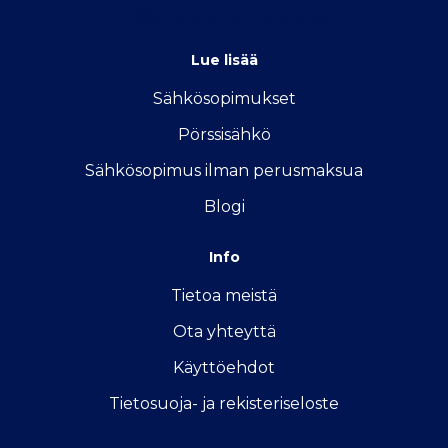
info@vertailu.sahkon-kilpailutus.fi
Lue lisää
Sähkösopimukse
t
Pörssisähkö
Sähkösopimus ilman perusmaksua
Blogi
Info
Tietoa meistä
Ota yhteyttä
Käyttöehdot
Tietosuoja- ja rekisteriseloste