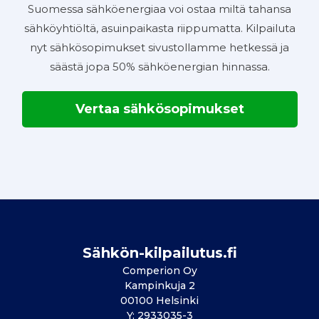
Suomessa sähköenergiaa voi ostaa miltä tahansa
sähköyhtiöltä, asuinpaikasta riippumatta. Kilpailuta
nyt sähkösopimukset sivustollamme hetkessä ja
säästä jopa 50% sähköenergian hinnassa.
Vertaa sähkösopimukset
Sähkön-kilpailutus.fi
Comperion Oy
Kampinkuja 2
00100 Helsinki
Y: 2933035-3