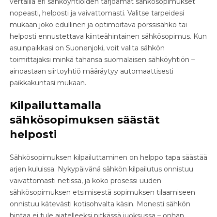
vertailla eri sähköyhtiöiden tarjoamat sähkösopimukset
nopeasti, helposti ja vaivattomasti. Valitse tarpeidesi
mukaan joko edullinen ja optimoitava pörssisähkö tai
helposti ennustettava kiinteähintainen sähkösopimus. Kun
asuinpaikkasi on Suonenjoki, voit valita sähkön
toimittajaksi minkä tahansa suomalaisen sähköyhtiön –
ainoastaan siirtoyhtiö määräytyy automaattisesti
paikkakuntasi mukaan.
Kilpailuttamalla
sähkösopimuksen säästät
helposti
Sähkösopimuksen kilpailuttaminen on helppo tapa säästää
arjen kuluissa. Nykypäivänä sähkön kilpailutus onnistuu
vaivattomasti netissä, ja koko prosessi uuden
sähkösopimuksen etsimisestä sopimuksen tilaamiseen
onnistuu kätevästi kotisohvalta käsin. Monesti sähkön
hintaa ei tule ajatelleeksi pitkässä juoksussa – onhan