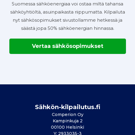
Suomessa sähköenergiaa voi ostaa miltä tahansa
sähköyhtiöltä, asuinpaikasta riippumatta. Kilpailuta
nyt sähkösopimukset sivustollamme hetkessä ja
säästä jopa 50% sähköenergian hinnassa.
Vertaa sähkösopimukset
Sähkön-kilpailutus.fi
Comperion Oy
Kampinkuja 2
00100 Helsinki
Y: 2933035-3