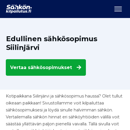
Edullinen sähkösopimus
Siilinjärvi
Vertaa
sähkösopimukset
Kotipaikkana Siilinjärvi ja sähkösopimus haussa? Olet tullut
oikeaan paikkaan! Sivustollamme voit kilpailuttaa
sähkösopimuksesi ja löydä sinulle halvimman sähkön.
Vertailemalla sähkön hinnat eri sähköyhtiöiden välillä voit
säästää yllättävän paljon pienellä vaivalla. Tällä sivulla voit