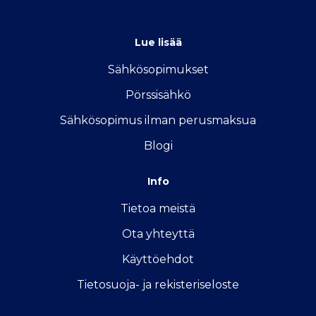
info@vertailu.sahkon-kilpailutus.fi
Lue lisää
Sähkösopimukse
t
Pörssisähkö
Sähkösopimus ilman perusmaksua
Blogi
Info
Tietoa meistä
Ota yhteyttä
Käyttöehdot
Tietosuoja- ja rekisteriseloste