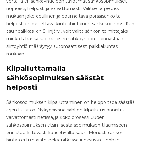
vertailla eri sähköyhtiöiden tarjoamat sähkösopimukset
nopeasti, helposti ja vaivattomasti. Valitse tarpeidesi
mukaan joko edullinen ja optimoitava pörssisähkö tai
helposti ennustettava kiinteähintainen sähkösopimus. Kun
asuinpaikkasi on Siilinjärvi, voit valita sähkön toimittajaksi
minkä tahansa suomalaisen sähköyhtiön – ainoastaan
siirtoyhtiö määräytyy automaattisesti paikkakuntasi
mukaan.
Kilpailuttamalla
sähkösopimuksen säästät
helposti
Sähkösopimuksen kilpailuttaminen on helppo tapa säästää
arjen kuluissa. Nykypäivänä sähkön kilpailutus onnistuu
vaivattomasti netissä, ja koko prosessi uuden
sähkösopimuksen etsimisestä sopimuksen tilaamiseen
onnistuu kätevästi kotisohvalta käsin. Monesti sähkön
hintaa ei tule ajatelleeksi pitkässä juoksussa – onhan