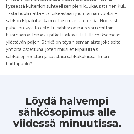
kyseessä kuitenkin suhteellisen pieni kuukausittainen kulu.
Tästä huolimatta – tai oikeastaan juuri tämän vuoksi –
sähkön kilpailutus kannattaisi muistaa tehdä. Nopeasti
puhelinmyyjältä ostettu sähkösopimus voi nimittäin
huomaamattomasti pitkällä aikavälillä tulla maksamaan
yllättävän paljon. Sähkö on täysin samanlaista jokaiselta
yhtiöltä ostettuna, joten miksi et kilpailuttaisi
sähkösopimustasi ja säästäisi sähkökuluissa, ilman
haittapuolia?
Löydä halvempi
sähkösopimus alle
viidessä minuutissa.