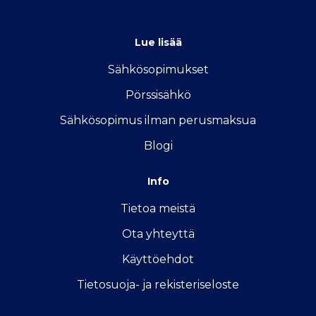
info@vertailu.sahkon-kilpailutus.fi
Lue lisää
Sähkösopimukse
t
Pörssisähkö
Sähkösopimus ilman perusmaksua
Blogi
Info
Tietoa meistä
Ota yhteyttä
Käyttöehdot
Tietosuoja- ja rekisteriseloste