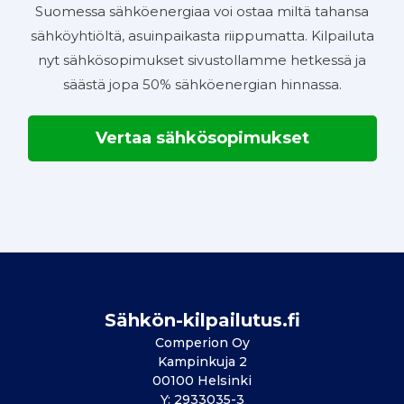
Suomessa sähköenergiaa voi ostaa miltä tahansa
sähköyhtiöltä, asuinpaikasta riippumatta. Kilpailuta
nyt sähkösopimukset sivustollamme hetkessä ja
säästä jopa 50% sähköenergian hinnassa.
Vertaa sähkösopimukset
Sähkön-kilpailutus.fi
Comperion Oy
Kampinkuja 2
00100 Helsinki
Y: 2933035-3