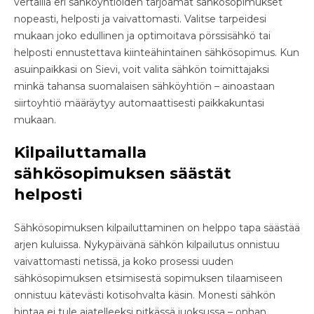
vertailla eri sähköyhtiöiden tarjoamat sähkösopimukset
nopeasti, helposti ja vaivattomasti. Valitse tarpeidesi
mukaan joko edullinen ja optimoitava pörssisähkö tai
helposti ennustettava kiinteähintainen sähkösopimus. Kun
asuinpaikkasi on Sievi, voit valita sähkön toimittajaksi
minkä tahansa suomalaisen sähköyhtiön – ainoastaan
siirtoyhtiö määräytyy automaattisesti paikkakuntasi
mukaan.
Kilpailuttamalla
sähkösopimuksen säästät
helposti
Sähkösopimuksen kilpailuttaminen on helppo tapa säästää
arjen kuluissa. Nykypäivänä sähkön kilpailutus onnistuu
vaivattomasti netissä, ja koko prosessi uuden
sähkösopimuksen etsimisestä sopimuksen tilaamiseen
onnistuu kätevästi kotisohvalta käsin. Monesti sähkön
hintaa ei tule ajatelleeksi pitkässä juoksussa – onhan