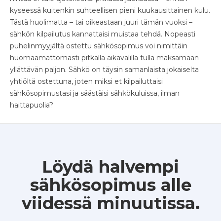
kyseessä kuitenkin suhteellisen pieni kuukausittainen kulu.
Tästä huolimatta – tai oikeastaan juuri tämän vuoksi –
sähkön kilpailutus kannattaisi muistaa tehdä. Nopeasti
puhelinmyyjältä ostettu sähkösopimus voi nimittäin
huomaamattomasti pitkällä aikavälillä tulla maksamaan
yllättävän paljon. Sähkö on täysin samanlaista jokaiselta
yhtiöltä ostettuna, joten miksi et kilpailuttaisi
sähkösopimustasi ja säästäisi sähkökuluissa, ilman
haittapuolia?
Löydä halvempi
sähkösopimus alle
viidessä minuutissa.