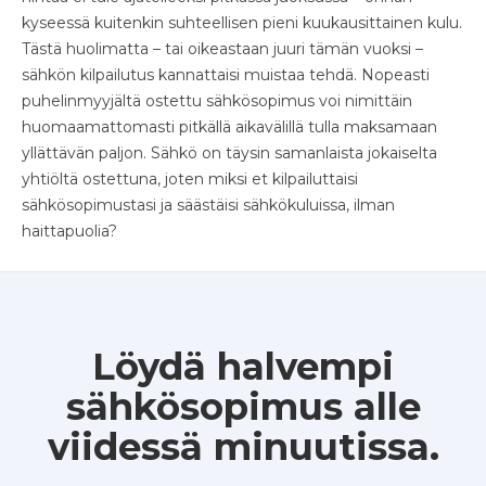
kyseessä kuitenkin suhteellisen pieni kuukausittainen kulu.
Tästä huolimatta – tai oikeastaan juuri tämän vuoksi –
sähkön kilpailutus kannattaisi muistaa tehdä. Nopeasti
puhelinmyyjältä ostettu sähkösopimus voi nimittäin
huomaamattomasti pitkällä aikavälillä tulla maksamaan
yllättävän paljon. Sähkö on täysin samanlaista jokaiselta
yhtiöltä ostettuna, joten miksi et kilpailuttaisi
sähkösopimustasi ja säästäisi sähkökuluissa, ilman
haittapuolia?
Löydä halvempi
sähkösopimus alle
viidessä minuutissa.