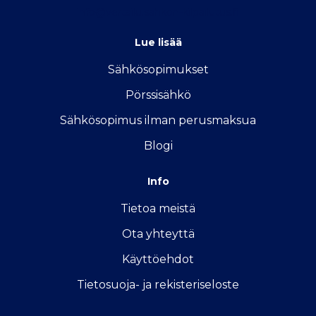
info@vertailu.sahkon-kilpailutus.fi
Lue lisää
Sähkösopimukse
t
Pörssisähkö
Sähkösopimus ilman perusmaksua
Blogi
Info
Tietoa meistä
Ota yhteyttä
Käyttöehdot
Tietosuoja- ja rekisteriseloste