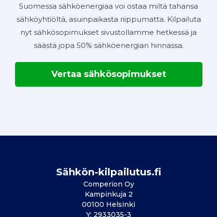
Suomessa sähköenergiaa voi ostaa miltä tahansa
sähköyhtiöltä, asuinpaikasta riippumatta. Kilpailuta
nyt sähkösopimukset sivustollamme hetkessä ja
säästä jopa 50% sähköenergian hinnassa.
Vertaa sähkösopimukset
Sähkön-kilpailutus.fi
Comperion Oy
Kampinkuja 2
00100 Helsinki
Y: 2933035-3