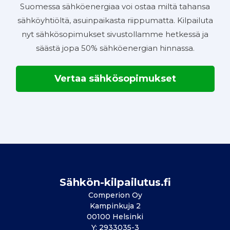
Suomessa sähköenergiaa voi ostaa miltä tahansa
sähköyhtiöltä, asuinpaikasta riippumatta. Kilpailuta
nyt sähkösopimukset sivustollamme hetkessä ja
säästä jopa 50% sähköenergian hinnassa.
Vertaa sähkösopimukset
Sähkön-kilpailutus.fi
Comperion Oy
Kampinkuja 2
00100 Helsinki
Y: 2933035-3