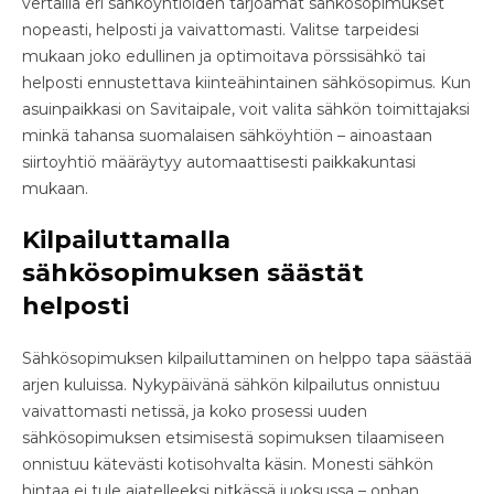
vertailla eri sähköyhtiöiden tarjoamat sähkösopimukset
nopeasti, helposti ja vaivattomasti. Valitse tarpeidesi
mukaan joko edullinen ja optimoitava pörssisähkö tai
helposti ennustettava kiinteähintainen sähkösopimus. Kun
asuinpaikkasi on Savitaipale, voit valita sähkön toimittajaksi
minkä tahansa suomalaisen sähköyhtiön – ainoastaan
siirtoyhtiö määräytyy automaattisesti paikkakuntasi
mukaan.
Kilpailuttamalla
sähkösopimuksen säästät
helposti
Sähkösopimuksen kilpailuttaminen on helppo tapa säästää
arjen kuluissa. Nykypäivänä sähkön kilpailutus onnistuu
vaivattomasti netissä, ja koko prosessi uuden
sähkösopimuksen etsimisestä sopimuksen tilaamiseen
onnistuu kätevästi kotisohvalta käsin. Monesti sähkön
hintaa ei tule ajatelleeksi pitkässä juoksussa – onhan