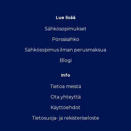
info@vertailu.sahkon-kilpailutus.fi
Lue lisää
Sähkösopimukse
t
Pörssisähkö
Sähkösopimus ilman perusmaksua
Blogi
Info
Tietoa meistä
Ota yhteyttä
Käyttöehdot
Tietosuoja- ja rekisteriseloste