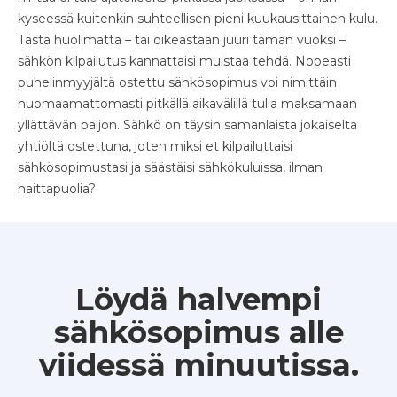
kyseessä kuitenkin suhteellisen pieni kuukausittainen kulu.
Tästä huolimatta – tai oikeastaan juuri tämän vuoksi –
sähkön kilpailutus kannattaisi muistaa tehdä. Nopeasti
puhelinmyyjältä ostettu sähkösopimus voi nimittäin
huomaamattomasti pitkällä aikavälillä tulla maksamaan
yllättävän paljon. Sähkö on täysin samanlaista jokaiselta
yhtiöltä ostettuna, joten miksi et kilpailuttaisi
sähkösopimustasi ja säästäisi sähkökuluissa, ilman
haittapuolia?
Löydä halvempi
sähkösopimus alle
viidessä minuutissa.