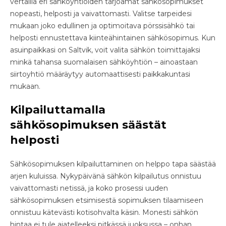
vertailla eri sähköyhtiöiden tarjoamat sähkösopimukset
nopeasti, helposti ja vaivattomasti. Valitse tarpeidesi
mukaan joko edullinen ja optimoitava pörssisähkö tai
helposti ennustettava kiinteähintainen sähkösopimus. Kun
asuinpaikkasi on Saltvik, voit valita sähkön toimittajaksi
minkä tahansa suomalaisen sähköyhtiön – ainoastaan
siirtoyhtiö määräytyy automaattisesti paikkakuntasi
mukaan.
Kilpailuttamalla
sähkösopimuksen säästät
helposti
Sähkösopimuksen kilpailuttaminen on helppo tapa säästää
arjen kuluissa. Nykypäivänä sähkön kilpailutus onnistuu
vaivattomasti netissä, ja koko prosessi uuden
sähkösopimuksen etsimisestä sopimuksen tilaamiseen
onnistuu kätevästi kotisohvalta käsin. Monesti sähkön
hintaa ei tule ajatelleeksi pitkässä juoksussa – onhan