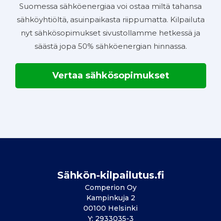
Suomessa sähköenergiaa voi ostaa miltä tahansa
sähköyhtiöltä, asuinpaikasta riippumatta. Kilpailuta
nyt sähkösopimukset sivustollamme hetkessä ja
säästä jopa 50% sähköenergian hinnassa.
Vertaa sähkösopimukset
Sähkön-kilpailutus.fi
Comperion Oy
Kampinkuja 2
00100 Helsinki
Y: 2933035-3