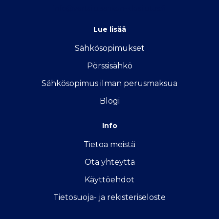
info@vertailu.sahkon-kilpailutus.fi
Lue lisää
Sähkösopimukse
t
Pörssisähkö
Sähkösopimus ilman perusmaksua
Blogi
Info
Tietoa meistä
Ota yhteyttä
Käyttöehdot
Tietosuoja- ja rekisteriseloste