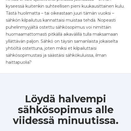
kyseessä kuitenkin suhteellisen pieni kuukausittainen kulu.
Tästä huolimatta – tai oikeastaan juuri tämän vuoksi –
sähkön kilpailutus kannattaisi muistaa tehdä. Nopeasti
puhelinmyyjältä ostettu sähkösopimus voi nimittäin
huomaamattomasti pitkällä aikavälillä tulla maksamaan
yllättävän paljon. Sähkö on täysin samanlaista jokaiselta
yhtiöltä ostettuna, joten miksi et kilpailuttaisi
sähkösopimustasi ja säästäisi sähkökuluissa, ilman
haittapuolia?
Löydä halvempi
sähkösopimus alle
viidessä minuutissa.