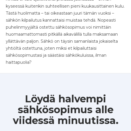
kyseessä kuitenkin suhteellisen pieni kuukausittainen kulu.
Tästä huolimatta – tai oikeastaan juuri tämän vuoksi –
sähkön kilpailutus kannattaisi muistaa tehdä. Nopeasti
puhelinmyyjältä ostettu sähkösopimus voi nimittäin
huomaamattomasti pitkällä aikavälillä tulla maksamaan
yllättävän paljon. Sähkö on täysin samanlaista jokaiselta
yhtiöltä ostettuna, joten miksi et kilpailuttaisi
sähkösopimustasi ja säästäisi sähkökuluissa, ilman
haittapuolia?
Löydä halvempi
sähkösopimus alle
viidessä minuutissa.