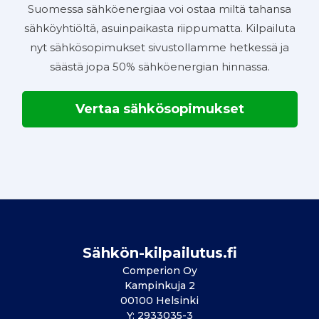
Suomessa sähköenergiaa voi ostaa miltä tahansa
sähköyhtiöltä, asuinpaikasta riippumatta. Kilpailuta
nyt sähkösopimukset sivustollamme hetkessä ja
säästä jopa 50% sähköenergian hinnassa.
Vertaa sähkösopimukset
Sähkön-kilpailutus.fi
Comperion Oy
Kampinkuja 2
00100 Helsinki
Y: 2933035-3