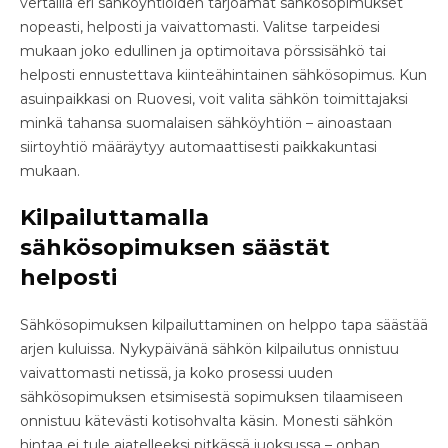
vertailla eri sähköyhtiöiden tarjoamat sähkösopimukset
nopeasti, helposti ja vaivattomasti. Valitse tarpeidesi
mukaan joko edullinen ja optimoitava pörssisähkö tai
helposti ennustettava kiinteähintainen sähkösopimus. Kun
asuinpaikkasi on Ruovesi, voit valita sähkön toimittajaksi
minkä tahansa suomalaisen sähköyhtiön – ainoastaan
siirtoyhtiö määräytyy automaattisesti paikkakuntasi
mukaan.
Kilpailuttamalla
sähkösopimuksen säästät
helposti
Sähkösopimuksen kilpailuttaminen on helppo tapa säästää
arjen kuluissa. Nykypäivänä sähkön kilpailutus onnistuu
vaivattomasti netissä, ja koko prosessi uuden
sähkösopimuksen etsimisestä sopimuksen tilaamiseen
onnistuu kätevästi kotisohvalta käsin. Monesti sähkön
hintaa ei tule ajatelleeksi pitkässä juoksussa – onhan