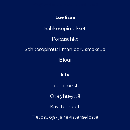
info@vertailu.sahkon-kilpailutus.fi
Lue lisää
Sähkösopimukse
t
Pörssisähkö
Sähkösopimus ilman perusmaksua
Blogi
Info
Tietoa meistä
Ota yhteyttä
Käyttöehdot
Tietosuoja- ja rekisteriseloste