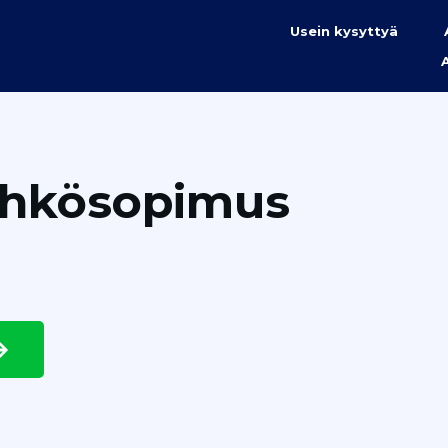
Usein kysyttyä
ähkösopimus