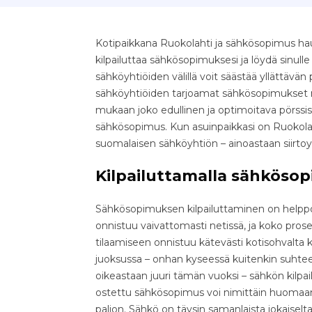
Kotipaikkana Ruokolahti ja sähkösopimus hau
kilpailuttaa sähkösopimuksesi ja löydä sinull
sähköyhtiöiden välillä voit säästää yllättävän pal
sähköyhtiöiden tarjoamat sähkösopimukset nop
mukaan joko edullinen ja optimoitava pörssis
sähkösopimus. Kun asuinpaikkasi on Ruokolaht
suomalaisen sähköyhtiön – ainoastaan siirto
Kilpailuttamalla sähkösop
Sähkösopimuksen kilpailuttaminen on helppo 
onnistuu vaivattomasti netissä, ja koko pr
tilaamiseen onnistuu kätevästi kotisohvalta k
juoksussa – onhan kyseessä kuitenkin suhteell
oikeastaan juuri tämän vuoksi – sähkön kilpa
ostettu sähkösopimus voi nimittäin huomaama
paljon. Sähkö on täysin samanlaista jokaiselta 