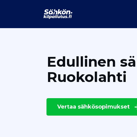
Edullinen s
Ruokolahti
Vertaa
sähkösopimukset