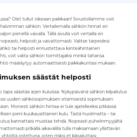
ssa? Olet tullut oikeaan paikkaan! Sivustollamme voit
e halvimman sähkön. Vertailemalla sähkön hinnat eri
jon pienellä vaivalla. Tällä sivulla voit vertailla eri
easti, helposti ja vaivattomasti. Valitse tarpeidesi
ähkö tai helposti ennustettava kiinteähintainen
i, voit valita sähkön toimittajaksi minkä tahansa
yhtiö määräytyy automaattisesti paikkakuntasi mukaan.
imuksen säästät helposti
tapa säästää arjen kuluissa. Nykypäivänä sähkön kilpailutus
osessi uuden sähkösopimuksen etsimisestä sopimuksen
äsin. Monesti sähkön hintaa ei tule ajatelleeksi pitkässä
isen pieni kuukausittainen kulu. Tästä huolimatta – tai
ilutus kannattaisi muistaa tehdä. Nopeasti puhelinmyyjältä
ttomasti pitkällä aikavälillä tulla maksamaan yllättävän
yhtiöltä ostettuna, joten miksi et kilpailuttaisi