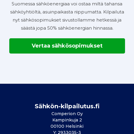
Suomessa sähköenergiaa voi ostaa miltä tahansa
sähköyhtiöltä, asuinpaikasta riippumatta. Kilpailuta
nyt sähkösopimukset sivustollamme hetkessä ja
säästä jopa 50% sähköenergian hinnassa.
Vertaa sähkösopimukset
Sähkön-kilpailutus.fi
Comperion Oy
Kampinkuja 2
00100 Helsinki
Y: 2933035-3