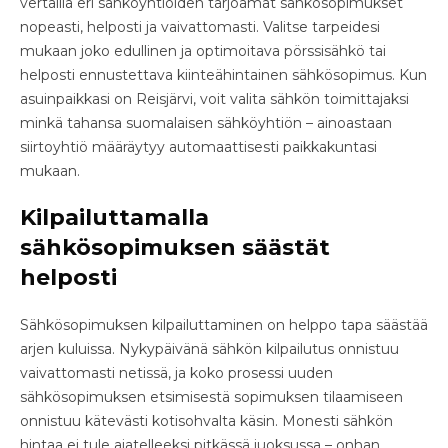
vertailla eri sähköyhtiöiden tarjoamat sähkösopimukset
nopeasti, helposti ja vaivattomasti. Valitse tarpeidesi
mukaan joko edullinen ja optimoitava pörssisähkö tai
helposti ennustettava kiinteähintainen sähkösopimus. Kun
asuinpaikkasi on Reisjärvi, voit valita sähkön toimittajaksi
minkä tahansa suomalaisen sähköyhtiön – ainoastaan
siirtoyhtiö määräytyy automaattisesti paikkakuntasi
mukaan.
Kilpailuttamalla
sähkösopimuksen säästät
helposti
Sähkösopimuksen kilpailuttaminen on helppo tapa säästää
arjen kuluissa. Nykypäivänä sähkön kilpailutus onnistuu
vaivattomasti netissä, ja koko prosessi uuden
sähkösopimuksen etsimisestä sopimuksen tilaamiseen
onnistuu kätevästi kotisohvalta käsin. Monesti sähkön
hintaa ei tule ajatelleeksi pitkässä juoksussa – onhan