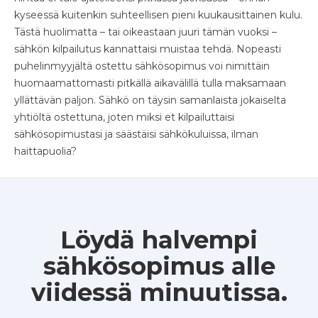
kyseessä kuitenkin suhteellisen pieni kuukausittainen kulu.
Tästä huolimatta – tai oikeastaan juuri tämän vuoksi –
sähkön kilpailutus kannattaisi muistaa tehdä. Nopeasti
puhelinmyyjältä ostettu sähkösopimus voi nimittäin
huomaamattomasti pitkällä aikavälillä tulla maksamaan
yllättävän paljon. Sähkö on täysin samanlaista jokaiselta
yhtiöltä ostettuna, joten miksi et kilpailuttaisi
sähkösopimustasi ja säästäisi sähkökuluissa, ilman
haittapuolia?
Löydä halvempi
sähkösopimus alle
viidessä minuutissa.