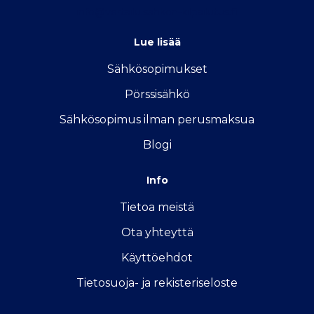
info@vertailu.sahkon-kilpailutus.fi
Lue lisää
Sähkösopimukse
t
Pörssisähkö
Sähkösopimus ilman perusmaksua
Blogi
Info
Tietoa meistä
Ota yhteyttä
Käyttöehdot
Tietosuoja- ja rekisteriseloste