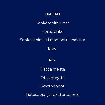
info@vertailu.sahkon-kilpailutus.fi
Lue lisää
Sähkösopimukse
t
Pörssisähkö
Sähkösopimus ilman perusmaksua
Blogi
Info
Tietoa meistä
Ota yhteyttä
Käyttöehdot
Tietosuoja- ja rekisteriseloste