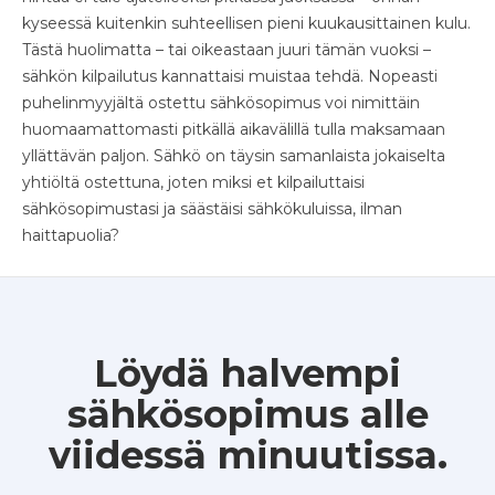
kyseessä kuitenkin suhteellisen pieni kuukausittainen kulu.
Tästä huolimatta – tai oikeastaan juuri tämän vuoksi –
sähkön kilpailutus kannattaisi muistaa tehdä. Nopeasti
puhelinmyyjältä ostettu sähkösopimus voi nimittäin
huomaamattomasti pitkällä aikavälillä tulla maksamaan
yllättävän paljon. Sähkö on täysin samanlaista jokaiselta
yhtiöltä ostettuna, joten miksi et kilpailuttaisi
sähkösopimustasi ja säästäisi sähkökuluissa, ilman
haittapuolia?
Löydä halvempi
sähkösopimus alle
viidessä minuutissa.