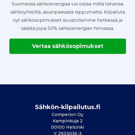
Suomessa sähköenergiaa voi ostaa miltä tahansa
sähköyhtiöltä, asuinpaikasta riippumatta. Kilpailuta
nyt sähkösopimukset sivustollamme hetkessä ja
säästä jopa 50% sähköenergian hinnassa.
Vertaa sähkösopimukset
Sähkön-kilpailutus.fi
Comperion Oy
Kampinkuja 2
00100 Helsinki
Y: 2933035-3