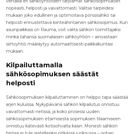
vertailla eri sähköyhtiöiden tarjoamat sähkösopimukset
nopeasti, helposti ja vaivattomasti. Valitse tarpeidesi
mukaan joko edullinen ja optimoitava pörssisähkö tai
helposti ennustettava kiinteähintainen sähkösopimus. Kun
asuinpaikkasi on Rauma, voit valita sähkön toimittajaksi
minkä tahansa suomalaisen sähköyhtiön – ainoastaan
siirtoyhtiö määräytyy automaattisesti paikkakuntasi
mukaan.
Kilpailuttamalla
sähkösopimuksen säästät
helposti
Sähkösopimuksen kilpailuttaminen on helppo tapa säästää
arjen kuluissa. Nykypäivänä sähkön kilpailutus onnistuu
vaivattomasti netissä, ja koko prosessi uuden
sähkösopimuksen etsimisestä sopimuksen tilaamiseen
onnistuu kätevästi kotisohvalta käsin. Monesti sähkön
hintaa ei tule ajatelleeksi pitkässä juoksussa – onhan