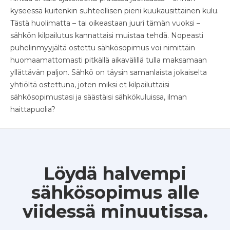
kyseessä kuitenkin suhteellisen pieni kuukausittainen kulu.
Tästä huolimatta – tai oikeastaan juuri tämän vuoksi –
sähkön kilpailutus kannattaisi muistaa tehdä. Nopeasti
puhelinmyyjältä ostettu sähkösopimus voi nimittäin
huomaamattomasti pitkällä aikavälillä tulla maksamaan
yllättävän paljon. Sähkö on täysin samanlaista jokaiselta
yhtiöltä ostettuna, joten miksi et kilpailuttaisi
sähkösopimustasi ja säästäisi sähkökuluissa, ilman
haittapuolia?
Löydä halvempi
sähkösopimus alle
viidessä minuutissa.