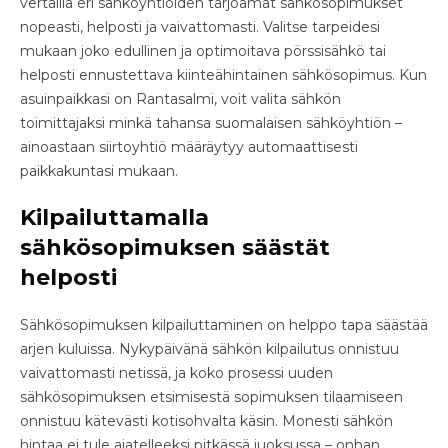
vertailla eri sähköyhtiöiden tarjoamat sähkösopimukset
nopeasti, helposti ja vaivattomasti. Valitse tarpeidesi
mukaan joko edullinen ja optimoitava pörssisähkö tai
helposti ennustettava kiinteähintainen sähkösopimus. Kun
asuinpaikkasi on Rantasalmi, voit valita sähkön
toimittajaksi minkä tahansa suomalaisen sähköyhtiön –
ainoastaan siirtoyhtiö määräytyy automaattisesti
paikkakuntasi mukaan.
Kilpailuttamalla
sähkösopimuksen säästät
helposti
Sähkösopimuksen kilpailuttaminen on helppo tapa säästää
arjen kuluissa. Nykypäivänä sähkön kilpailutus onnistuu
vaivattomasti netissä, ja koko prosessi uuden
sähkösopimuksen etsimisestä sopimuksen tilaamiseen
onnistuu kätevästi kotisohvalta käsin. Monesti sähkön
hintaa ei tule ajatelleeksi pitkässä juoksussa – onhan