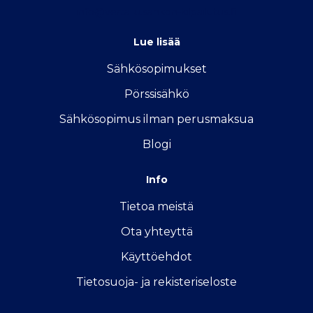
info@vertailu.sahkon-kilpailutus.fi
Lue lisää
Sähkösopimukse
t
Pörssisähkö
Sähkösopimus ilman perusmaksua
Blogi
Info
Tietoa meistä
Ota yhteyttä
Käyttöehdot
Tietosuoja- ja rekisteriseloste