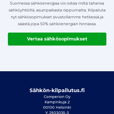
Suomessa sähköenergiaa voi ostaa miltä tahansa
sähköyhtiöltä, asuinpaikasta riippumatta. Kilpailuta
nyt sähkösopimukset sivustollamme hetkessä ja
säästä jopa 50% sähköenergian hinnassa.
Vertaa sähkösopimukset
Sähkön-kilpailutus.fi
Comperion Oy
Kampinkuja 2
00100 Helsinki
Y: 2933035-3