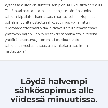
kyseessä kuitenkin suhteellisen pieni kuukausittainen kulu.
Tästä huolimatta – tai oikeastaan juuri tämän vuoksi –
sähkön kilpailutus kannattaisi muistaa tehdä. Nopeasti
puhelinmyyjältä ostettu sähkösopimus voi nimittäin
huomaamattomasti pitkällä aikavälillä tulla maksamaan
yllättävän paljon. Sähkö on täysin samanlaista jokaiselta
yhtiöltä ostettuna, joten miksi et kilpailuttaisi
sähkösopimustasi ja säästäisi sähkökuluissa, ilman
haittapuolia?
Löydä halvempi
sähkösopimus alle
viidessä minuutissa.