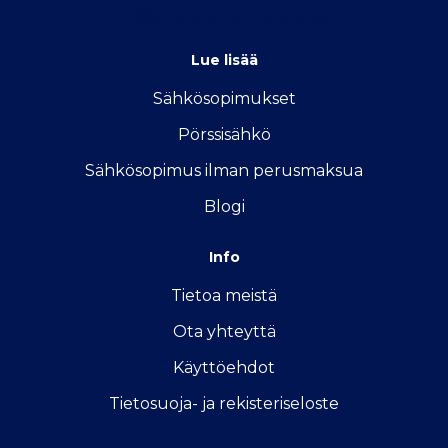
info@vertailu.sahkon-kilpailutus.fi
Lue lisää
Sähkösopimukse
t
Pörssisähkö
Sähkösopimus ilman perusmaksua
Blogi
Info
Tietoa meistä
Ota yhteyttä
Käyttöehdot
Tietosuoja- ja rekisteriseloste