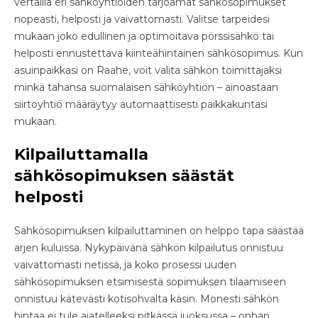
vertailla eri sähköyhtiöiden tarjoamat sähkösopimukset
nopeasti, helposti ja vaivattomasti. Valitse tarpeidesi
mukaan joko edullinen ja optimoitava pörssisähkö tai
helposti ennustettava kiinteähintainen sähkösopimus. Kun
asuinpaikkasi on Raahe, voit valita sähkön toimittajaksi
minkä tahansa suomalaisen sähköyhtiön – ainoastaan
siirtoyhtiö määräytyy automaattisesti paikkakuntasi
mukaan.
Kilpailuttamalla
sähkösopimuksen säästät
helposti
Sähkösopimuksen kilpailuttaminen on helppo tapa säästää
arjen kuluissa. Nykypäivänä sähkön kilpailutus onnistuu
vaivattomasti netissä, ja koko prosessi uuden
sähkösopimuksen etsimisestä sopimuksen tilaamiseen
onnistuu kätevästi kotisohvalta käsin. Monesti sähkön
hintaa ei tule ajatelleeksi pitkässä juoksussa – onhan