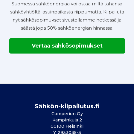
Suomessa sähköenergiaa voi ostaa miltä tahansa
sähköyhtiöltä, asuinpaikasta riippumatta. Kilpailuta
nyt sähkösopimukset sivustollamme hetkessä ja
säästä jopa 50% sähköenergian hinnassa.
Vertaa sähkösopimukset
Sähkön-kilpailutus.fi
Comperion Oy
Kampinkuja 2
00100 Helsinki
Y: 2933035-3