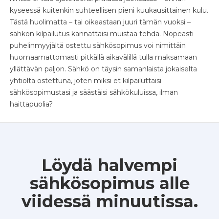
kyseessä kuitenkin suhteellisen pieni kuukausittainen kulu.
Tästä huolimatta – tai oikeastaan juuri tämän vuoksi –
sähkön kilpailutus kannattaisi muistaa tehdä. Nopeasti
puhelinmyyjältä ostettu sähkösopimus voi nimittäin
huomaamattomasti pitkällä aikavälillä tulla maksamaan
yllättävän paljon. Sähkö on täysin samanlaista jokaiselta
yhtiöltä ostettuna, joten miksi et kilpailuttaisi
sähkösopimustasi ja säästäisi sähkökuluissa, ilman
haittapuolia?
Löydä halvempi
sähkösopimus alle
viidessä minuutissa.