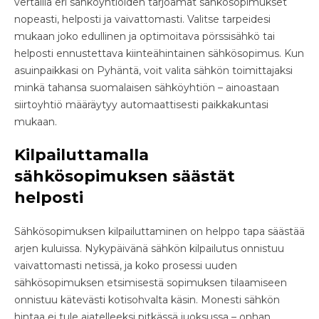
vertailla eri sähköyhtiöiden tarjoamat sähkösopimukset
nopeasti, helposti ja vaivattomasti. Valitse tarpeidesi
mukaan joko edullinen ja optimoitava pörssisähkö tai
helposti ennustettava kiinteähintainen sähkösopimus. Kun
asuinpaikkasi on Pyhäntä, voit valita sähkön toimittajaksi
minkä tahansa suomalaisen sähköyhtiön – ainoastaan
siirtoyhtiö määräytyy automaattisesti paikkakuntasi
mukaan.
Kilpailuttamalla
sähkösopimuksen säästät
helposti
Sähkösopimuksen kilpailuttaminen on helppo tapa säästää
arjen kuluissa. Nykypäivänä sähkön kilpailutus onnistuu
vaivattomasti netissä, ja koko prosessi uuden
sähkösopimuksen etsimisestä sopimuksen tilaamiseen
onnistuu kätevästi kotisohvalta käsin. Monesti sähkön
hintaa ei tule ajatelleeksi pitkässä juoksussa – onhan