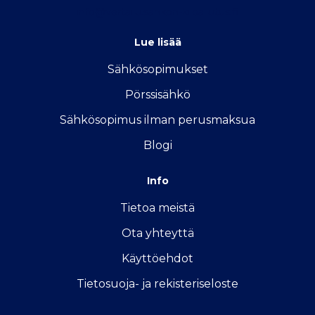
info@vertailu.sahkon-kilpailutus.fi
Lue lisää
Sähkösopimukse
t
Pörssisähkö
Sähkösopimus ilman perusmaksua
Blogi
Info
Tietoa meistä
Ota yhteyttä
Käyttöehdot
Tietosuoja- ja rekisteriseloste