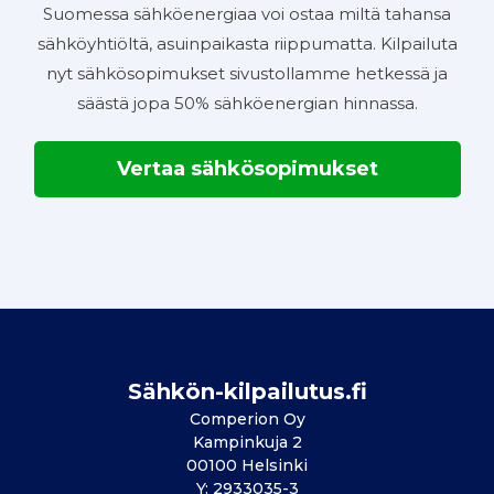
Suomessa sähköenergiaa voi ostaa miltä tahansa
sähköyhtiöltä, asuinpaikasta riippumatta. Kilpailuta
nyt sähkösopimukset sivustollamme hetkessä ja
säästä jopa 50% sähköenergian hinnassa.
Vertaa sähkösopimukset
Sähkön-kilpailutus.fi
Comperion Oy
Kampinkuja 2
00100 Helsinki
Y: 2933035-3