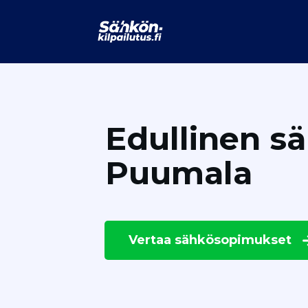
Edullinen s
Puumala
Vertaa
sähkösopimukset