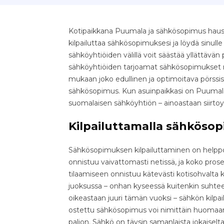
Kotipaikkana Puumala ja sähkösopimus haussa
kilpailuttaa sähkösopimuksesi ja löydä sinull
sähköyhtiöiden välillä voit säästää yllättävän pal
sähköyhtiöiden tarjoamat sähkösopimukset nop
mukaan joko edullinen ja optimoitava pörssis
sähkösopimus. Kun asuinpaikkasi on Puumala,
suomalaisen sähköyhtiön – ainoastaan siirto
Kilpailuttamalla sähkösop
Sähkösopimuksen kilpailuttaminen on helppo 
onnistuu vaivattomasti netissä, ja koko pr
tilaamiseen onnistuu kätevästi kotisohvalta k
juoksussa – onhan kyseessä kuitenkin suhteell
oikeastaan juuri tämän vuoksi – sähkön kilpa
ostettu sähkösopimus voi nimittäin huomaama
paljon. Sähkö on täysin samanlaista jokaiselta 