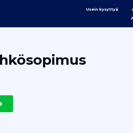
Usein kysyttyä
ähkösopimus