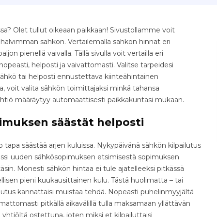
? Olet tullut oikeaan paikkaan! Sivustollamme voit
e halvimman sähkön. Vertailemalla sähkön hinnat eri
jon pienellä vaivalla. Tällä sivulla voit vertailla eri
easti, helposti ja vaivattomasti. Valitse tarpeidesi
ähkö tai helposti ennustettava kiinteähintainen
 voit valita sähkön toimittajaksi minkä tahansa
yhtiö määräytyy automaattisesti paikkakuntasi mukaan.
imuksen säästät helposti
tapa säästää arjen kuluissa. Nykypäivänä sähkön kilpailutus
osessi uuden sähkösopimuksen etsimisestä sopimuksen
äsin. Monesti sähkön hintaa ei tule ajatelleeksi pitkässä
isen pieni kuukausittainen kulu. Tästä huolimatta – tai
ilutus kannattaisi muistaa tehdä. Nopeasti puhelinmyyjältä
ttomasti pitkällä aikavälillä tulla maksamaan yllättävän
yhtiöltä ostettuna, joten miksi et kilpailuttaisi