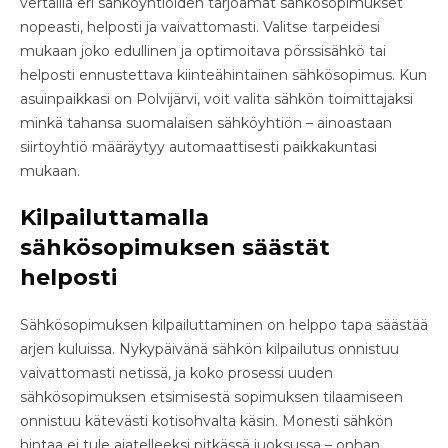
vertailla eri sähköyhtiöiden tarjoamat sähkösopimukset
nopeasti, helposti ja vaivattomasti. Valitse tarpeidesi
mukaan joko edullinen ja optimoitava pörssisähkö tai
helposti ennustettava kiinteähintainen sähkösopimus. Kun
asuinpaikkasi on Polvijärvi, voit valita sähkön toimittajaksi
minkä tahansa suomalaisen sähköyhtiön – ainoastaan
siirtoyhtiö määräytyy automaattisesti paikkakuntasi
mukaan.
Kilpailuttamalla
sähkösopimuksen säästät
helposti
Sähkösopimuksen kilpailuttaminen on helppo tapa säästää
arjen kuluissa. Nykypäivänä sähkön kilpailutus onnistuu
vaivattomasti netissä, ja koko prosessi uuden
sähkösopimuksen etsimisestä sopimuksen tilaamiseen
onnistuu kätevästi kotisohvalta käsin. Monesti sähkön
hintaa ei tule ajatelleeksi pitkässä juoksussa – onhan