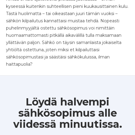
kyseessä kuitenkin suhteellisen pieni kuukausittainen kulu.
Tästä huolimatta – tai oikeastaan juuri tämän vuoksi –
sähkön kilpailutus kannattaisi muistaa tehdä. Nopeasti
puhelinmyyjältä ostettu sähkösopimus voi nimittäin
huomaamattomasti pitkällä aikavälillä tulla maksamaan
yllättävän paljon. Sähkö on täysin samanlaista jokaiselta
yhtiöltä ostettuna, joten miksi et kilpailuttaisi
sähkösopimustasi ja säästäisi sähkökuluissa, ilman
haittapuolia?
Löydä halvempi
sähkösopimus alle
viidessä minuutissa.