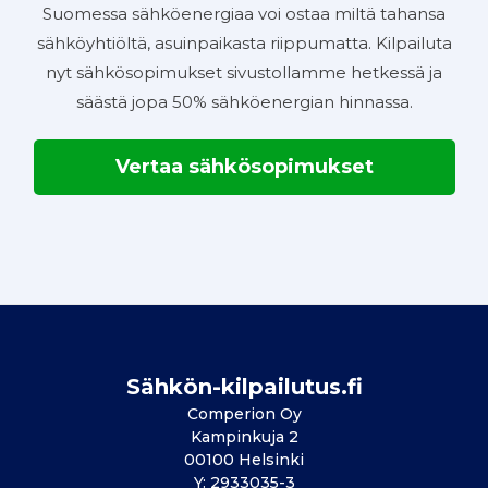
Suomessa sähköenergiaa voi ostaa miltä tahansa
sähköyhtiöltä, asuinpaikasta riippumatta. Kilpailuta
nyt sähkösopimukset sivustollamme hetkessä ja
säästä jopa 50% sähköenergian hinnassa.
Vertaa sähkösopimukset
Sähkön-kilpailutus.fi
Comperion Oy
Kampinkuja 2
00100 Helsinki
Y: 2933035-3