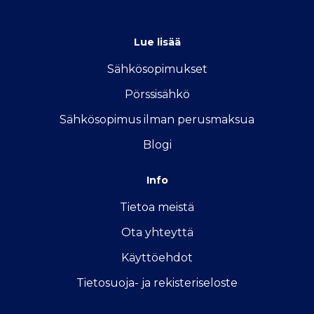
info@vertailu.sahkon-kilpailutus.fi
Lue lisää
Sähkösopimukse
t
Pörssisähkö
Sähkösopimus ilman perusmaksua
Blogi
Info
Tietoa meistä
Ota yhteyttä
Käyttöehdot
Tietosuoja- ja rekisteriseloste