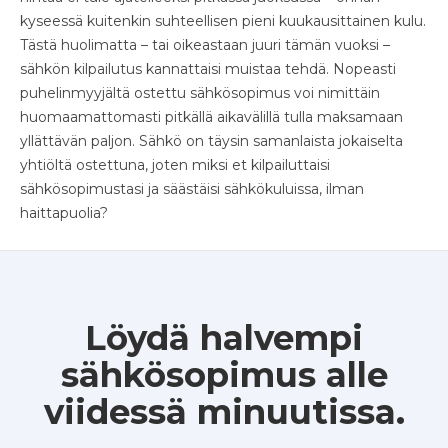
kyseessä kuitenkin suhteellisen pieni kuukausittainen kulu.
Tästä huolimatta – tai oikeastaan juuri tämän vuoksi –
sähkön kilpailutus kannattaisi muistaa tehdä. Nopeasti
puhelinmyyjältä ostettu sähkösopimus voi nimittäin
huomaamattomasti pitkällä aikavälillä tulla maksamaan
yllättävän paljon. Sähkö on täysin samanlaista jokaiselta
yhtiöltä ostettuna, joten miksi et kilpailuttaisi
sähkösopimustasi ja säästäisi sähkökuluissa, ilman
haittapuolia?
Löydä halvempi
sähkösopimus alle
viidessä minuutissa.