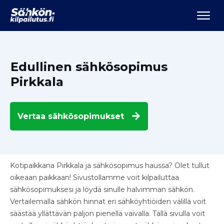
Edullinen sähkösopimus
Pirkkala
Vertaa
sähkösopimukset
Kotipaikkana Pirkkala ja sähkösopimus haussa? Olet tullut
oikeaan paikkaan! Sivustollamme voit kilpailuttaa
sähkösopimuksesi ja löydä sinulle halvimman sähkön.
Vertailemalla sähkön hinnat eri sähköyhtiöiden välillä voit
säästää yllättävän paljon pienellä vaivalla. Tällä sivulla voit