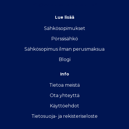
info@vertailu.sahkon-kilpailutus.fi
Lue lisää
Sähkösopimukse
t
Pörssisähkö
Sähkösopimus ilman perusmaksua
Blogi
Info
Tietoa meistä
Ota yhteyttä
Käyttöehdot
Tietosuoja- ja rekisteriseloste