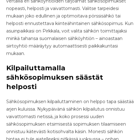
vertailla eri sähköyhtiöiden tarjoamat sähkösopimukset
nopeasti, helposti ja vaivattomasti. Valitse tarpeidesi
mukaan joko edullinen ja optimoitava pörssisähkö tai
helposti ennustettava kiinteähintainen sähkösopimus. Kun
asuinpaikkasi on Pirkkala, voit valita sähkön toimittajaksi
minkä tahansa suomalaisen sähköyhtiön – ainoastaan
siirtoyhtiö määräytyy automaattisesti paikkakuntasi
mukaan.
Kilpailuttamalla
sähkösopimuksen säästät
helposti
Sähkösopimuksen kilpailuttaminen on helppo tapa säästää
arjen kuluissa. Nykypäivänä sähkön kilpailutus onnistuu
vaivattomasti netissä, ja koko prosessi uuden
sähkösopimuksen etsimisestä sopimuksen tilaamiseen
onnistuu kätevästi kotisohvalta käsin. Monesti sähkön
hintaa ei tule ajatelleeksi pitkässä juoksussa – onhan