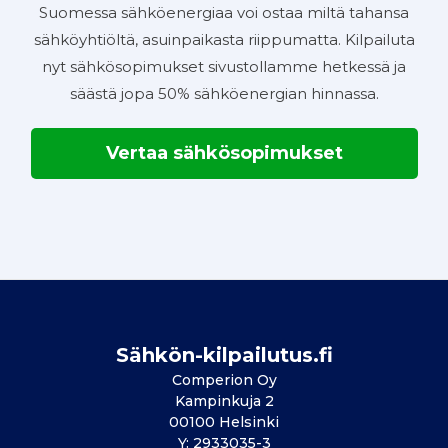
Suomessa sähköenergiaa voi ostaa miltä tahansa
sähköyhtiöltä, asuinpaikasta riippumatta. Kilpailuta
nyt sähkösopimukset sivustollamme hetkessä ja
säästä jopa 50% sähköenergian hinnassa.
Vertaa sähkösopimukset
Sähkön-kilpailutus.fi
Comperion Oy
Kampinkuja 2
00100 Helsinki
Y: 2933035-3