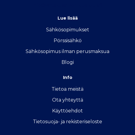
info@vertailu.sahkon-kilpailutus.fi
Lue lisää
Sähkösopimukse
t
Pörssisähkö
Sähkösopimus ilman perusmaksua
Blogi
Info
Tietoa meistä
Ota yhteyttä
Käyttöehdot
Tietosuoja- ja rekisteriseloste