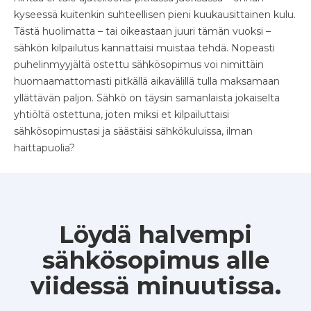
kyseessä kuitenkin suhteellisen pieni kuukausittainen kulu.
Tästä huolimatta – tai oikeastaan juuri tämän vuoksi –
sähkön kilpailutus kannattaisi muistaa tehdä. Nopeasti
puhelinmyyjältä ostettu sähkösopimus voi nimittäin
huomaamattomasti pitkällä aikavälillä tulla maksamaan
yllättävän paljon. Sähkö on täysin samanlaista jokaiselta
yhtiöltä ostettuna, joten miksi et kilpailuttaisi
sähkösopimustasi ja säästäisi sähkökuluissa, ilman
haittapuolia?
Löydä halvempi
sähkösopimus alle
viidessä minuutissa.