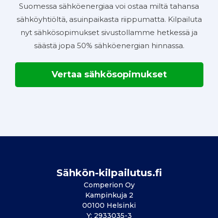
Suomessa sähköenergiaa voi ostaa miltä tahansa
sähköyhtiöltä, asuinpaikasta riippumatta. Kilpailuta
nyt sähkösopimukset sivustollamme hetkessä ja
säästä jopa 50% sähköenergian hinnassa.
Vertaa sähkösopimukset
Sähkön-kilpailutus.fi
Comperion Oy
Kampinkuja 2
00100 Helsinki
Y: 2933035-3