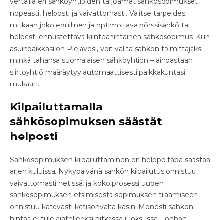
vertailla eri sähköyhtiöiden tarjoamat sähkösopimukset
nopeasti, helposti ja vaivattomasti. Valitse tarpeidesi
mukaan joko edullinen ja optimoitava pörssisähkö tai
helposti ennustettava kiinteähintainen sähkösopimus. Kun
asuinpaikkasi on Pielavesi, voit valita sähkön toimittajaksi
minkä tahansa suomalaisen sähköyhtiön – ainoastaan
siirtoyhtiö määräytyy automaattisesti paikkakuntasi
mukaan.
Kilpailuttamalla
sähkösopimuksen säästät
helposti
Sähkösopimuksen kilpailuttaminen on helppo tapa säästää
arjen kuluissa. Nykypäivänä sähkön kilpailutus onnistuu
vaivattomasti netissä, ja koko prosessi uuden
sähkösopimuksen etsimisestä sopimuksen tilaamiseen
onnistuu kätevästi kotisohvalta käsin. Monesti sähkön
hintaa ei tule ajatelleeksi pitkässä juoksussa – onhan