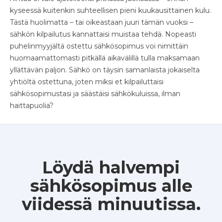
kyseessä kuitenkin suhteellisen pieni kuukausittainen kulu.
Tästä huolimatta – tai oikeastaan juuri tämän vuoksi –
sähkön kilpailutus kannattaisi muistaa tehdä. Nopeasti
puhelinmyyjältä ostettu sähkösopimus voi nimittäin
huomaamattomasti pitkällä aikavälillä tulla maksamaan
yllättävän paljon. Sähkö on täysin samanlaista jokaiselta
yhtiöltä ostettuna, joten miksi et kilpailuttaisi
sähkösopimustasi ja säästäisi sähkökuluissa, ilman
haittapuolia?
Löydä halvempi
sähkösopimus alle
viidessä minuutissa.