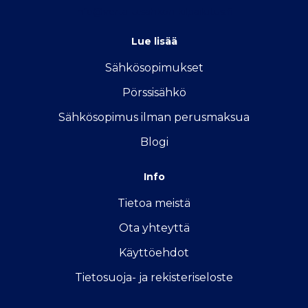
info@vertailu.sahkon-kilpailutus.fi
Lue lisää
Sähkösopimukse
t
Pörssisähkö
Sähkösopimus ilman perusmaksua
Blogi
Info
Tietoa meistä
Ota yhteyttä
Käyttöehdot
Tietosuoja- ja rekisteriseloste