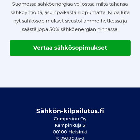
Suomessa sähköenergiaa voi ostaa miltä tahansa
sähköyhtiöltä, asuinpaikasta riippumatta. Kilpailuta
nyt sähkösopimukset sivustollamme hetkessä ja
säästä jopa 50% sähköenergian hinnassa.
Vertaa sähkösopimukset
Sähkön-kilpailutus.fi
Comperion Oy
Kampinkuja 2
00100 Helsinki
Y: 2933035-3