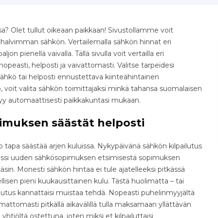
? Olet tullut oikeaan paikkaan! Sivustollamme voit
e halvimman sähkön. Vertailemalla sähkön hinnat eri
jon pienellä vaivalla. Tällä sivulla voit vertailla eri
easti, helposti ja vaivattomasti. Valitse tarpeidesi
ähkö tai helposti ennustettava kiinteähintainen
 voit valita sähkön toimittajaksi minkä tahansa suomalaisen
tyy automaattisesti paikkakuntasi mukaan.
imuksen säästät helposti
tapa säästää arjen kuluissa. Nykypäivänä sähkön kilpailutus
osessi uuden sähkösopimuksen etsimisestä sopimuksen
äsin. Monesti sähkön hintaa ei tule ajatelleeksi pitkässä
isen pieni kuukausittainen kulu. Tästä huolimatta – tai
ilutus kannattaisi muistaa tehdä. Nopeasti puhelinmyyjältä
ttomasti pitkällä aikavälillä tulla maksamaan yllättävän
yhtiöltä ostettuna, joten miksi et kilpailuttaisi