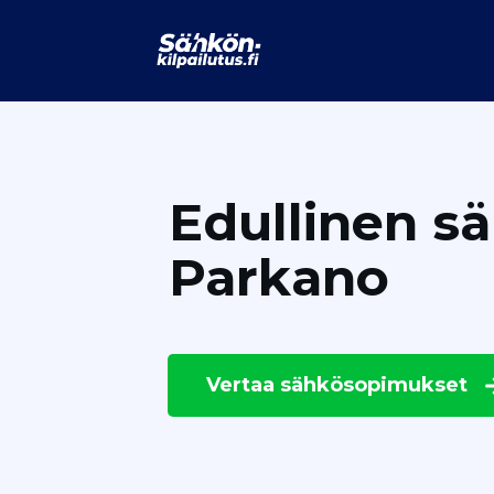
Edullinen s
Parkano
Vertaa
sähkösopimukset