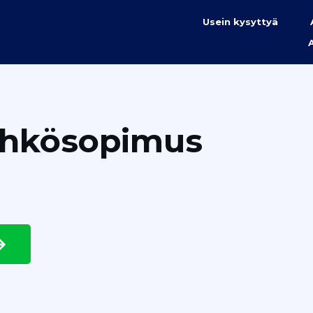
Usein kysyttyä
ähkösopimus