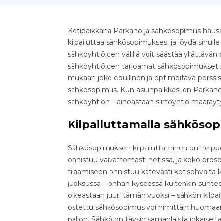
Kotipaikkana Parkano ja sähkösopimus haussa
kilpailuttaa sähkösopimuksesi ja löydä sinull
sähköyhtiöiden välillä voit säästää yllättävän pal
sähköyhtiöiden tarjoamat sähkösopimukset nop
mukaan joko edullinen ja optimoitava pörssis
sähkösopimus. Kun asuinpaikkasi on Parkano,
sähköyhtiön – ainoastaan siirtoyhtiö määräy
Kilpailuttamalla sähkösop
Sähkösopimuksen kilpailuttaminen on helppo 
onnistuu vaivattomasti netissä, ja koko pr
tilaamiseen onnistuu kätevästi kotisohvalta k
juoksussa – onhan kyseessä kuitenkin suhteell
oikeastaan juuri tämän vuoksi – sähkön kilpa
ostettu sähkösopimus voi nimittäin huomaama
paljon. Sähkö on täysin samanlaista jokaiselta 