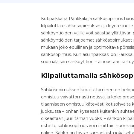
Kotipaikkana Parikkala ja sähkösopimus hauss
kilpailuttaa sähkösopimuksesi ja löydä sinull
sähköyhtiöiden välillä voit säästää yllättävän pal
sähköyhtiöiden tarjoamat sähkösopimukset nop
mukaan joko edullinen ja optimoitava pörssis
sähkösopimus. Kun asuinpaikkasi on Parikkala
suomalaisen sähköyhtiön – ainoastaan siirto
Kilpailuttamalla sähkösop
Sähkösopimuksen kilpailuttaminen on helppo 
onnistuu vaivattomasti netissä, ja koko pr
tilaamiseen onnistuu kätevästi kotisohvalta k
juoksussa – onhan kyseessä kuitenkin suhteell
oikeastaan juuri tämän vuoksi – sähkön kilpa
ostettu sähkösopimus voi nimittäin huomaama
paljon. Sähkö on täysin samanlaista jokaiselta 