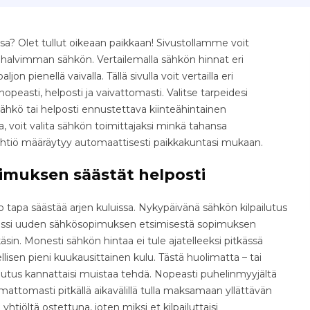
a? Olet tullut oikeaan paikkaan! Sivustollamme voit
e halvimman sähkön. Vertailemalla sähkön hinnat eri
jon pienellä vaivalla. Tällä sivulla voit vertailla eri
easti, helposti ja vaivattomasti. Valitse tarpeidesi
ähkö tai helposti ennustettava kiinteähintainen
, voit valita sähkön toimittajaksi minkä tahansa
yhtiö määräytyy automaattisesti paikkakuntasi mukaan.
imuksen säästät helposti
tapa säästää arjen kuluissa. Nykypäivänä sähkön kilpailutus
osessi uuden sähkösopimuksen etsimisestä sopimuksen
äsin. Monesti sähkön hintaa ei tule ajatelleeksi pitkässä
isen pieni kuukausittainen kulu. Tästä huolimatta – tai
ilutus kannattaisi muistaa tehdä. Nopeasti puhelinmyyjältä
ttomasti pitkällä aikavälillä tulla maksamaan yllättävän
yhtiöltä ostettuna, joten miksi et kilpailuttaisi