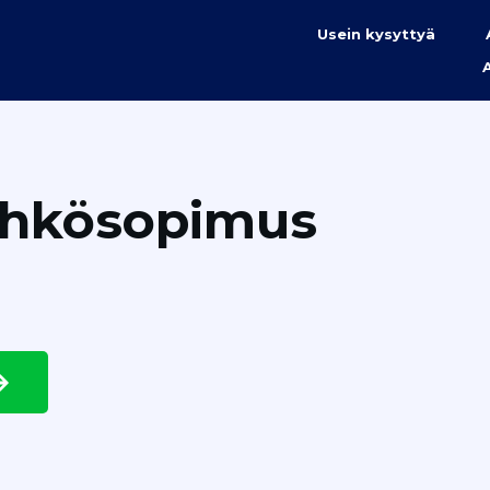
Usein kysyttyä
ähkösopimus