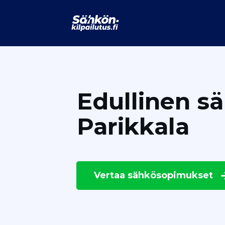
Edullinen s
Parikkala
Vertaa
sähkösopimukset