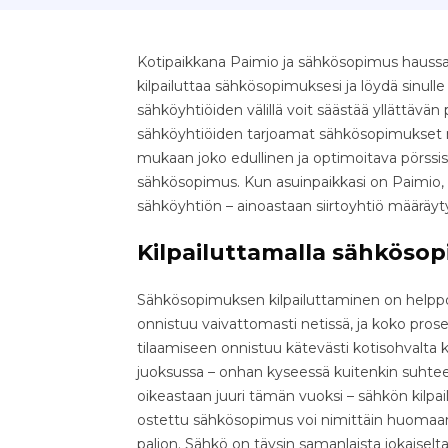
Kotipaikkana Paimio ja sähkösopimus haussa?
kilpailuttaa sähkösopimuksesi ja löydä sinull
sähköyhtiöiden välillä voit säästää yllättävän pal
sähköyhtiöiden tarjoamat sähkösopimukset nop
mukaan joko edullinen ja optimoitava pörssis
sähkösopimus. Kun asuinpaikkasi on Paimio, 
sähköyhtiön – ainoastaan siirtoyhtiö määräy
Kilpailuttamalla sähkösop
Sähkösopimuksen kilpailuttaminen on helppo 
onnistuu vaivattomasti netissä, ja koko pr
tilaamiseen onnistuu kätevästi kotisohvalta k
juoksussa – onhan kyseessä kuitenkin suhteell
oikeastaan juuri tämän vuoksi – sähkön kilpa
ostettu sähkösopimus voi nimittäin huomaama
paljon. Sähkö on täysin samanlaista jokaiselta 