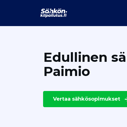
Edullinen s
Paimio
Vertaa
sähkösopimukset