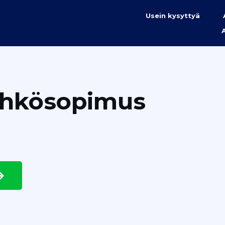
Usein kysyttyä
ähkösopimus