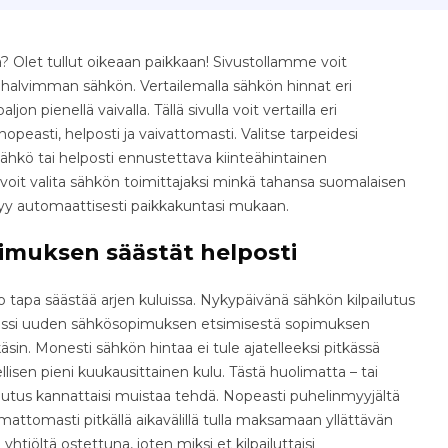
 Olet tullut oikeaan paikkaan! Sivustollamme voit
e halvimman sähkön. Vertailemalla sähkön hinnat eri
jon pienellä vaivalla. Tällä sivulla voit vertailla eri
easti, helposti ja vaivattomasti. Valitse tarpeidesi
ähkö tai helposti ennustettava kiinteähintainen
voit valita sähkön toimittajaksi minkä tahansa suomalaisen
tyy automaattisesti paikkakuntasi mukaan.
imuksen säästät helposti
tapa säästää arjen kuluissa. Nykypäivänä sähkön kilpailutus
osessi uuden sähkösopimuksen etsimisestä sopimuksen
äsin. Monesti sähkön hintaa ei tule ajatelleeksi pitkässä
isen pieni kuukausittainen kulu. Tästä huolimatta – tai
ilutus kannattaisi muistaa tehdä. Nopeasti puhelinmyyjältä
ttomasti pitkällä aikavälillä tulla maksamaan yllättävän
yhtiöltä ostettuna, joten miksi et kilpailuttaisi