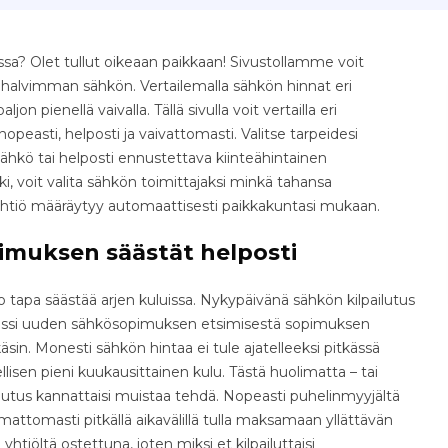
sa? Olet tullut oikeaan paikkaan! Sivustollamme voit
e halvimman sähkön. Vertailemalla sähkön hinnat eri
jon pienellä vaivalla. Tällä sivulla voit vertailla eri
easti, helposti ja vaivattomasti. Valitse tarpeidesi
ähkö tai helposti ennustettava kiinteähintainen
, voit valita sähkön toimittajaksi minkä tahansa
yhtiö määräytyy automaattisesti paikkakuntasi mukaan.
imuksen säästät helposti
tapa säästää arjen kuluissa. Nykypäivänä sähkön kilpailutus
osessi uuden sähkösopimuksen etsimisestä sopimuksen
äsin. Monesti sähkön hintaa ei tule ajatelleeksi pitkässä
isen pieni kuukausittainen kulu. Tästä huolimatta – tai
ilutus kannattaisi muistaa tehdä. Nopeasti puhelinmyyjältä
ttomasti pitkällä aikavälillä tulla maksamaan yllättävän
yhtiöltä ostettuna, joten miksi et kilpailuttaisi