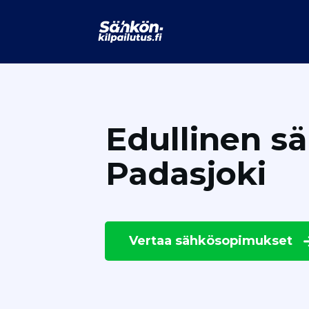
Edullinen s
Padasjoki
Vertaa
sähkösopimukset