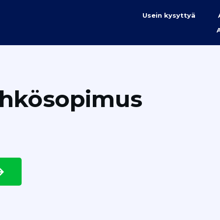
Usein kysyttyä
ähkösopimus