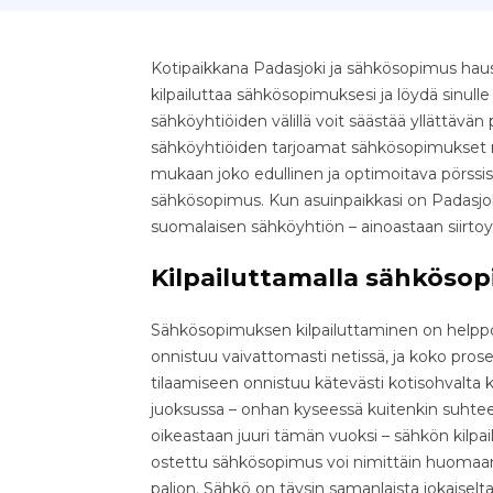
Kotipaikkana Padasjoki ja sähkösopimus haus
kilpailuttaa sähkösopimuksesi ja löydä sinull
sähköyhtiöiden välillä voit säästää yllättävän pal
sähköyhtiöiden tarjoamat sähkösopimukset nop
mukaan joko edullinen ja optimoitava pörssis
sähkösopimus. Kun asuinpaikkasi on Padasjoki
suomalaisen sähköyhtiön – ainoastaan siirto
Kilpailuttamalla sähkösop
Sähkösopimuksen kilpailuttaminen on helppo 
onnistuu vaivattomasti netissä, ja koko pr
tilaamiseen onnistuu kätevästi kotisohvalta k
juoksussa – onhan kyseessä kuitenkin suhteell
oikeastaan juuri tämän vuoksi – sähkön kilpa
ostettu sähkösopimus voi nimittäin huomaama
paljon. Sähkö on täysin samanlaista jokaiselta 